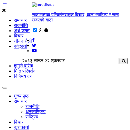
सकारात्मक परिवर्तनवाहक विचार, कला/साहित्य र सत्य
खवरको बाटाे
समाचार
राजनीति
अर्थ जगत
विचार
जीवन सैली
बर्गदृस्ती
२०८३ साउन २२ शुक्रवार
हाम्राे बारेमा
मिति परिवर्तन
विनिमय दर
मुख्य पृष्ठ
समाचार
राजनीति
अन्तराष्ट्रिय
राष्ट्रिय
विचार
कुराकानी