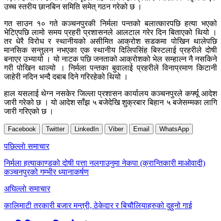
उच्च स्तरीय छानबिन समिति समेत् गठन गरेको छ ।
गत साउन १० गते कञ्चनपुरकी निर्मला पन्तको बलात्कारपछि हत्या भएको
भेटिएपछि लामो समय प्रहरी प्रशासनले आलटाल गरेर दिन बिताएको थियो ।
तर धेरै विरोध र स्थानीयको असीमित आक्रोश सडकमा पोखिन थालेपछि
मानसिक सन्तुलन नभएका एक स्थानीय दिलिपसिंह बिस्टलाई प्रहरीले दोषी
बनाएर उभ्यायो । यो नाटक पछि जनताको आक्रोशको भेल सम्हाल्न नै नसकिने
गरी पोखिन थाल्यो । निर्मला पन्तका बुवालाई प्रहरीले विनाप्रमाण किटानी
जाहेरी नदिन भन्दै दबाब दिने गरिरहेको थियो ।
हाल यसलाई थेग्न नसकेर जिल्ला प्रशासन कार्यालय कञ्चनपुरले कर्फ्यू आदेश
जारी गरेको छ । यो आदेश साँझ ५ बजेदेखि शुक्रबार बिहान ५ बजेसम्मका लागि
जारी गरिएको छ ।
Facebook
Twitter
LinkedIn
Viber
Email
WhatsApp
Post
पछिल्लाे समाचार
navigation
निर्मला हत्याकाण्डको दोषी पत्ता नलगाउनुमा नेकपा (क्रान्तिकारी माओवादी)
कञ्चनपुरको गम्भीर ध्यानाकर्षण
अघिल्लाे समाचार
कालिमाटी तरकारी बजार मन्त्री, ठेकेदार र बिचौलियाहरुको दुहुनो गाई