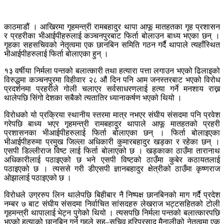
काठमाडौं । आखिरमा गृहमन्त्री रामबहादुर थापा आफू मातहतका गृह प्रशासन
र प्रहरीका भीआईपीहरुलाई कञ्चनपुरबाट फिर्ता बोलाउन बाध्य भएका छन् ।
गृहका सहसचिवको नेतृत्वमा एक छानबिन समिति गठन गर्दै थापाले त्यहाँस्थित
भीआईपीहरुलाई फिर्ता बोलाएका हुन् ।
१३ वर्षीया निर्मला पन्तको बलात्कारी तथा हत्यारा पत्ता लगाउन भएको ढिलाइको
विरुद्धमा कञ्चनपुरमा विहीवार २८ औं दिन पनि आम जनस्तरबाट भएको विरोध
प्रदर्शनमा प्रहरीले गोली चलाएर सर्वसाधरणलाई हत्या गर्ने मनशाय राख्न
थालेपछि सिंगो देशका सबैको त्यतातिर ध्यानाकर्षण भएको थियो ।
विरोधको यो प्रक्रिया स्थानीय स्तरमा मात्र नभएर संघीय संसदमा पनि प्रवेश
गरेपछि बाध्य भएर गृहमन्त्री रामबहादुर थापाले आफू मातहतको प्रहरी
प्रशासनका भीआईपीहरुलाई फिर्ता बोलाएका छन् । फिर्ता बोलाइएका
भीआईपीहरुमा प्रमुख जिल्ला अधिकारी कुमारबहादुर खड्का र रहेका छन् ।
एसपी डिल्लीराज विष्ट लाई फिर्ता बोलाएको छ । खड्काका ठाउँमा तारानाथ
अधिकारीलाई पठाइएको छ भने एसपी विष्टको ठाउँमा कुबेर कठायतलाई
पठाइएको छ । त्यससे गरी डीएसपी ज्ञानबहादुर क्षेत्रीको ठाउँमा कृष्णराज
ओझालाई पठाइएको छ ।
विरोधले उग्ररुप लिन थालेपछि बिहीबार नै निष्पक्ष छानबिनको माग गर्दै प्रदेश
नम्बर ७ बाट संघीय संसदमा निर्वाचित सांसदहरु लेखराज भट्टसहितको टोली
गृहमन्त्री थापालाई भेट्न पुगेको थियो । त्यसपछि निर्मला पन्तको बलात्कारपछि
भएको हत्याको छानबिन गर्न गृहले सह–सचिव हरिप्रसाद मैनालीको नेतृत्वमा एक