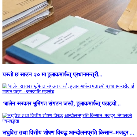
यस्तो छ साउन २० मा हुलाकमार्फत् प्रधानमन्त्री...
‘बालेन सरकार भूमिगत संगठन जस्तै, हुलाकमार्फत् पठाइयो...
लघुवित्त तथा वित्तीय शोषण विरुद्ध आन्दोलनप्रति किसान–मजदुर ...