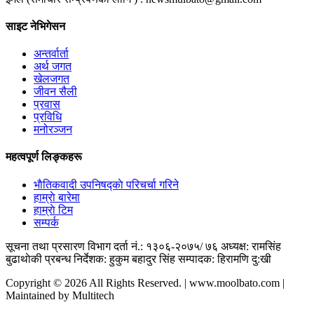
साइट नेभिगेसन
अन्तर्वार्ता
अर्थ जगत
खेलजगत
जीवन सैली
प्रवास
प्रविधि
मनोरञ्जन
महत्वपूर्ण लिङ्कहरू
भाैतिकवादी उपनिषद्काे परिचर्चा गरिने
हाम्राे बारेमा
हाम्राे टिम
सम्पर्क
सूचना तथा प्रसारण विभाग दर्ता नं.: १३०६-२०७५/ ७६
अध्यक्ष: रामसिंह
बुढाथाेकी
प्रबन्ध निर्देशक: हुकुम बहादुर सिंह
सम्पादक: हिरामणि दु:खी
Copyright © 2026 All Rights Reserved. | www.moolbato.com |
Maintained by Multitech