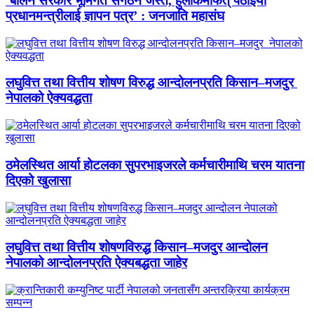
‘बालेन सरकार भूमिगत संगठन जस्तै, हुलाकमार्फत् पठाइयो
प्रधानमन्त्रीलाई ज्ञापन पत्र’ : जनजाति महासंघ
लघुवित्त तथा वित्तीय शोषण विरुद्ध आन्दोलनप्रति किसान–मजदुर
नेपालको ऐक्यवद्धता
ठमेलस्थित आर्या होटलका सुपरभाइजरले कर्मचारीमाथि चरम यातना
दिएको खुलासा
लघुवित्त तथा वित्तीय शोषणविरुद्ध किसान–मजदुर आन्दोलन
नेपालको आन्दोलनप्रति ऐक्यबद्धता जाहेर