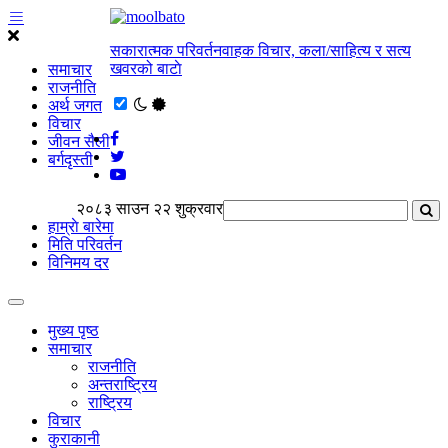
सकारात्मक परिवर्तनवाहक विचार, कला/साहित्य र सत्य
खवरको बाटाे
समाचार
राजनीति
अर्थ जगत
विचार
जीवन सैली
बर्गदृस्ती
२०८३ साउन २२ शुक्रवार
हाम्राे बारेमा
मिति परिवर्तन
विनिमय दर
मुख्य पृष्ठ
समाचार
राजनीति
अन्तराष्ट्रिय
राष्ट्रिय
विचार
कुराकानी