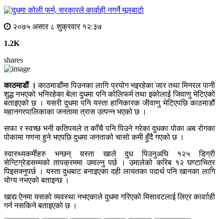
मूलबाटाे
२०७५ असार ८ शुक्रवार १२:३७
1.2K
shares
काठमाडौं ।
काठमाडौंमा पिउनका लागि प्रयोग भइरहेका जार तथा मिनरल पानी
शुद्ध नभएको भनिरहेका बेला दुधमा पनि कोलिफर्म तथा इकोलाई जिवाणु भेटिएको
बताइएको छ । यसरी दुधमा पनि यस्ता हानिकारक जीवाणु भेटिएपछि काठमाडौं
महानगरपालिकाका जनतामा त्रास उत्पन्न भएको छ ।
सफा र स्वच्छ भनी कतिपयले त काँचै पनि पिउने गरेका दुधका पोका अब रोगका
पोकामा गणना हुने भएपछि दुधमा जनताको चासो कमी हुँदै गएको छ ।
स्वास्थ्यकर्मीहरु भन्छन् यस्ता खाले दुध पिउनुअघि १२५ डिग्री
सेन्टिग्रेडसम्मको तापक्रममा उमाल्नु पर्छ । उमालेको करिब १२ घण्टाभित्र
पिइसक्नुपर्छ । यस्ता दुधबाट बनाइएका दही लायतका पदार्थ पनि खानका लागि
योग्य नभएको बताइन्छ ।
खाद्य ऐनमा यसको व्यवस्था नभएकाले दुधमा गरिएको मिसावटलाई लिएर कार्वााही
गर्न नसकिने बताइएको छ ।