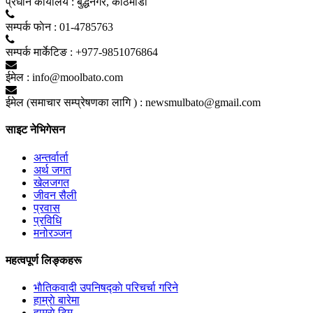
प्रधान कार्यालय :
बुद्धनगर, काठमाडाैं
सम्पर्क फाेन :
01-4785763
सम्पर्क मार्केटिङ :
+977-9851076864
ईमेल :
info@moolbato.com
ईमेल (समाचार सम्प्रेषणका लागि ) :
newsmulbato@gmail.com
साइट नेभिगेसन
अन्तर्वार्ता
अर्थ जगत
खेलजगत
जीवन सैली
प्रवास
प्रविधि
मनोरञ्जन
महत्वपूर्ण लिङ्कहरू
भाैतिकवादी उपनिषद्काे परिचर्चा गरिने
हाम्राे बारेमा
हाम्राे टिम