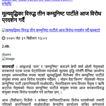
वर्गदृष्टि
मूल्यवृद्धिका विरुद्ध तीन कम्युनिष्ट पार्टीले आज विरोध
प्रदर्शन गर्दै
मूलबाटाे
२०७५ जेठ ३१ बिहीवार १३:०२
2.4K
shares
काठमाडौं
। आफूलाई ‘वाम’ र ‘कम्युनिष्ट’ बताउने केपी शर्मा ओली नेतृत्वको
सरकारले पटक पटक पेट्रोलियम पदार्थको मूल्यमा वृद्धि गरेसँगै दैनिक उपभोग्य
वस्तुमा अस्वभाविक रुपमा भएको मूल्यवृद्धिको विरोधमा तीन कम्युनिष्ट पार्टीले
संयुक्त रुपमा आज विरोध प्रदर्शन गर्दैछन् । मोहन वैद्य‘किरण’ नेतृत्वको नेपाल
कम्युनिष्ट पार्टी (क्रान्तिकारी माओवादी), नेत्रविक्रम चन्द विप्लव नेतृत्व र ऋषि
कट्टेल नेतृत्वको नेपाल कम्युनिष्ट पार्टीले संयुक्त रुपमा आज सरकारविरुद्ध
संयुक्त रुपमा विरोध प्रदर्शन गर्न लागेका छन् ।
आज (विहीबार) दिउँसो १ बजेबाट शान्तिवाटिकामा विरोध प्रदर्शनको तयारी
गरिएको क्रान्तिकारी माओवादीका केन्द्रीय कार्यालय सचिव कगेन्द्रले