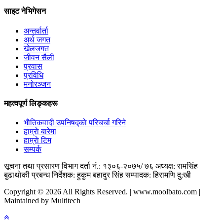
साइट नेभिगेसन
अन्तर्वार्ता
अर्थ जगत
खेलजगत
जीवन सैली
प्रवास
प्रविधि
मनोरञ्जन
महत्वपूर्ण लिङ्कहरू
भाैतिकवादी उपनिषद्काे परिचर्चा गरिने
हाम्राे बारेमा
हाम्राे टिम
सम्पर्क
सूचना तथा प्रसारण विभाग दर्ता नं.: १३०६-२०७५/ ७६
अध्यक्ष: रामसिंह
बुढाथाेकी
प्रबन्ध निर्देशक: हुकुम बहादुर सिंह
सम्पादक: हिरामणि दु:खी
Copyright © 2026 All Rights Reserved. | www.moolbato.com |
Maintained by Multitech