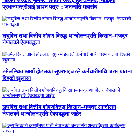
‘बालेन सरकार भूमिगत संगठन जस्तै, हुलाकमार्फत् पठाइयो
प्रधानमन्त्रीलाई ज्ञापन पत्र’ : जनजाति महासंघ
लघुवित्त तथा वित्तीय शोषण विरुद्ध आन्दोलनप्रति किसान–मजदुर
नेपालको ऐक्यवद्धता
ठमेलस्थित आर्या होटलका सुपरभाइजरले कर्मचारीमाथि चरम यातना
दिएको खुलासा
लघुवित्त तथा वित्तीय शोषणविरुद्ध किसान–मजदुर आन्दोलन
नेपालको आन्दोलनप्रति ऐक्यबद्धता जाहेर