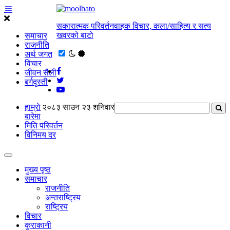
सकारात्मक परिवर्तनवाहक विचार, कला/साहित्य र सत्य
खवरको बाटाे
समाचार
राजनीति
अर्थ जगत
विचार
जीवन सैली
बर्गदृस्ती
हाम्राे
२०८३ साउन २३ शनिवार
बारेमा
मिति परिवर्तन
विनिमय दर
मुख्य पृष्ठ
समाचार
राजनीति
अन्तराष्ट्रिय
राष्ट्रिय
विचार
कुराकानी