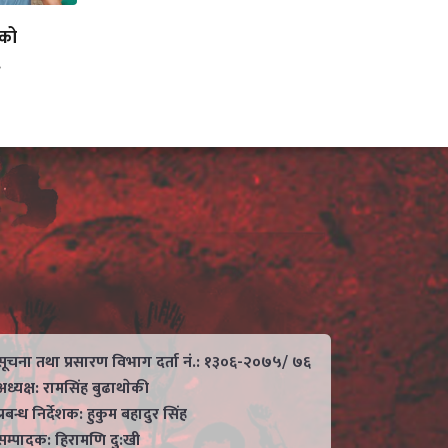
लको
.
सूचना तथा प्रसारण विभाग दर्ता नं.: १३०६-२०७५/ ७६
अध्यक्ष: रामसिंह बुढाथाेकी
प्रबन्ध निर्देशक: हुकुम बहादुर सिंह
सम्पादक: हिरामणि दु:खी