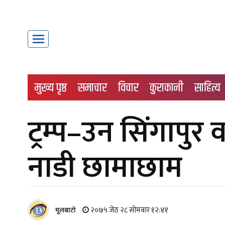
मुख्य पृष्ठ
समाचार
विचार
कुराकानी
साहित्य
ट्रम्प–उन सिंगापुर 
नाडी छामाछाम
२०७५ जेठ २८ सोमवार १२:४१
मूलबाटाे