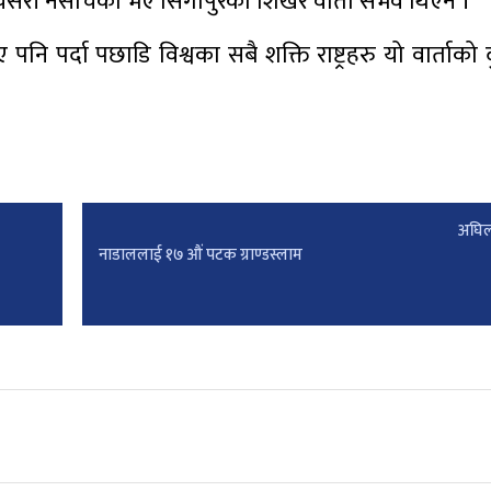
यसरी नसोचेका भए सिंगापुरको शिखर वार्ता संभव थिएन ।
पनि पर्दा पछाडि विश्वका सबै शक्ति राष्ट्रहरु यो वार्ताको
अघिल
नाडाललाई १७ औं पटक ग्राण्डस्लाम