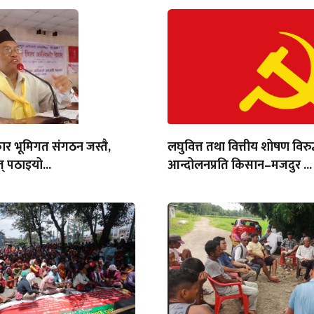
ार भूमिगत संगठन जस्तै,
लघुवित्त तथा वित्तीय शोषण विरुद
् पठाइयो...
आन्दोलनप्रति किसान–मजदुर ...