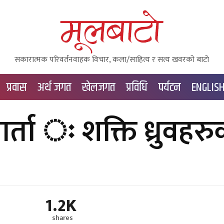
सकारात्मक परिवर्तनवाहक विचार, कला/साहित्य र सत्य खवरको बाटाे
प्रवास
अर्थ जगत
खेलजगत
प्रविधि
पर्यटन
ENGLIS
वार्ता ः शक्ति ध्रुवहर
1.2K
shares