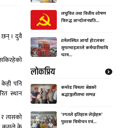
लघुवित्त तथा वित्तीय शोषण
विरुद्ध आन्दोलनप्रति...
छन् । दुवै
ठमेलस्थित आर्या होटलका
सुपरभाइजरले कर्मचारीमाथि
चरम...
नसकिरहेको
लाेकप्रिय
ा केही पनि
कमरेड विमला श्रेष्ठको
रित स्थान
श्रद्धाञ्जलीसभा सम्पन्न
‘रगतले इतिहास लेख्नेहरू’
र र त्यसको
पुस्तक विमोचन एवं...
ा कसले के