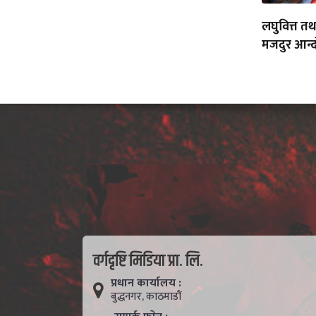
लघुवित्त त
मजदुर आन्द
वर्गदृष्टि मिडिया प्रा. लि.
प्रधान कार्यालय :
बुद्धनगर, काठमाडाैं