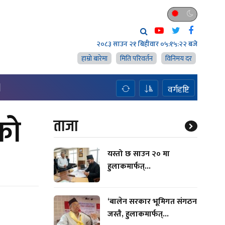
२०८३ साउन २१ बिहीवार
०५:१५:२३ बजे
हाम्राे बारेमा
मिति परिवर्तन
विनिमय दर
H
वर्गदृष्टि
ुको
ताजा
यस्तो छ साउन २० मा
हुलाकमार्फत्...
‘बालेन सरकार भूमिगत संगठन
जस्तै, हुलाकमार्फत्...