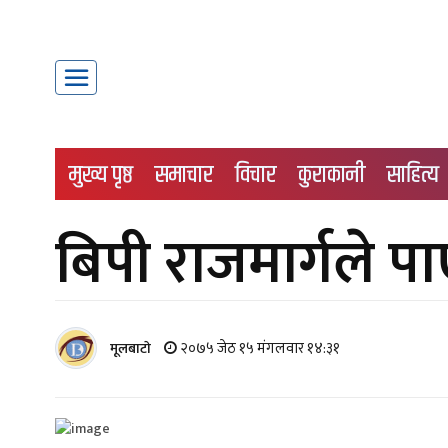
मुख्य पृष्ठ
समाचार
विचार
कुराकानी
साहित्य
बिपी राजमार्गले प
२०७५ जेठ १५ मंगलवार १४:३१
मूलबाटाे