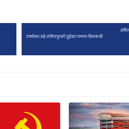
अघिल
उपभोक्ता ठग्ने ललितपुरको दुईवटा पम्पमा शिलबन्दी