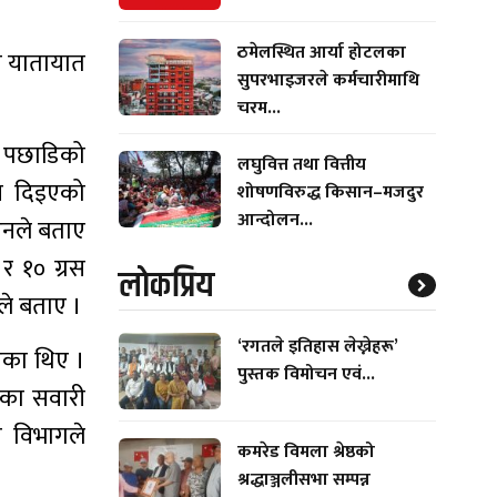
ठमेलस्थित आर्या होटलका
्न यातायात
सुपरभाइजरले कर्मचारीमाथि
चरम...
् पछाडिको
लघुवित्त तथा वित्तीय
शन दिइएको
शोषणविरुद्ध किसान–मजदुर
आन्दोलन...
 उनले बताए
र १० ग्रस
लाेकप्रिय
ले बताए ।
‘रगतले इतिहास लेख्नेहरू’
एका थिए ।
पुस्तक विमोचन एवं...
तका सवारी
े विभागले
कमरेड विमला श्रेष्ठको
श्रद्धाञ्जलीसभा सम्पन्न