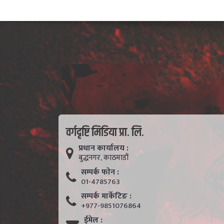
वर्गदृष्टि मिडिया प्रा. लि.
प्रधान कार्यालय :
बुद्धनगर, काठमाडाैं
सम्पर्क फाेन :
01-4785763
सम्पर्क मार्केटिङ :
+977-9851076864
ईमेल :