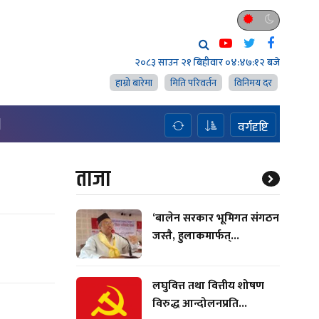
२०८३ साउन २१ बिहीवार
०४:४७:१३ बजे
हाम्राे बारेमा
मिति परिवर्तन
विनिमय दर
H
वर्गदृष्टि
ताजा
‘बालेन सरकार भूमिगत संगठन
जस्तै, हुलाकमार्फत्...
लघुवित्त तथा वित्तीय शोषण
विरुद्ध आन्दोलनप्रति...