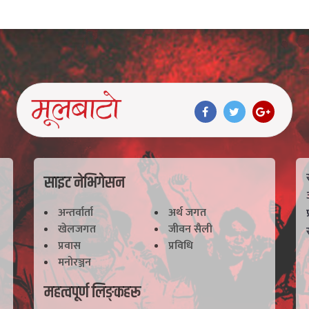
साइट नेभिगेसन
अन्तर्वार्ता
अर्थ जगत
खेलजगत
जीवन सैली
प्रवास
प्रविधि
मनोरञ्जन
महत्वपूर्ण लिङ्कहरू