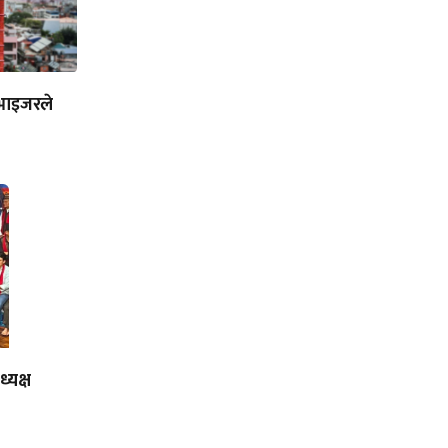
भाइजरले
्यक्ष