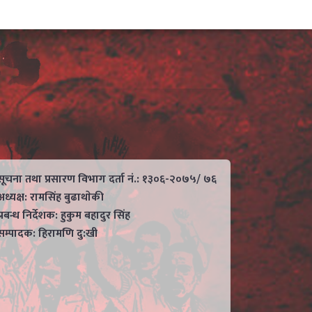
सूचना तथा प्रसारण विभाग दर्ता नं.: १३०६-२०७५/ ७६
अध्यक्ष: रामसिंह बुढाथाेकी
प्रबन्ध निर्देशक: हुकुम बहादुर सिंह
सम्पादक: हिरामणि दु:खी