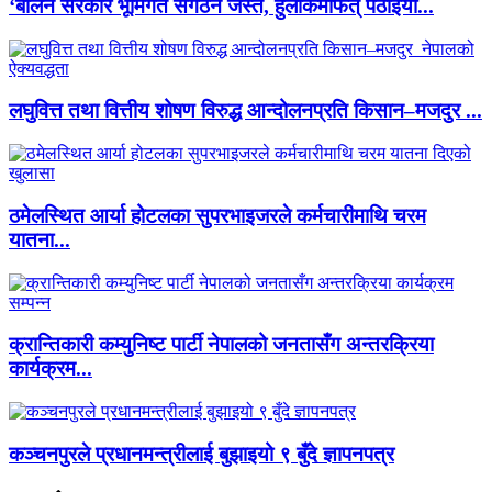
‘बालेन सरकार भूमिगत संगठन जस्तै, हुलाकमार्फत् पठाइयो...
लघुवित्त तथा वित्तीय शोषण विरुद्ध आन्दोलनप्रति किसान–मजदुर ...
ठमेलस्थित आर्या होटलका सुपरभाइजरले कर्मचारीमाथि चरम
यातना...
क्रान्तिकारी कम्युनिष्ट पार्टी नेपालको जनतासँग अन्तरक्रिया
कार्यक्रम...
कञ्चनपुरले प्रधानमन्त्रीलाई बुझाइयो ९ बुँदे ज्ञापनपत्र