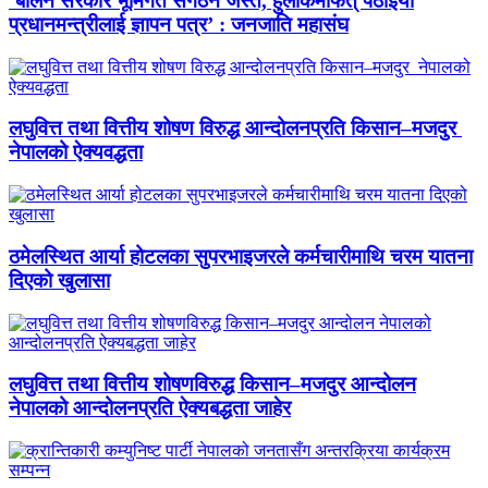
‘बालेन सरकार भूमिगत संगठन जस्तै, हुलाकमार्फत् पठाइयो
प्रधानमन्त्रीलाई ज्ञापन पत्र’ : जनजाति महासंघ
लघुवित्त तथा वित्तीय शोषण विरुद्ध आन्दोलनप्रति किसान–मजदुर
नेपालको ऐक्यवद्धता
ठमेलस्थित आर्या होटलका सुपरभाइजरले कर्मचारीमाथि चरम यातना
दिएको खुलासा
लघुवित्त तथा वित्तीय शोषणविरुद्ध किसान–मजदुर आन्दोलन
नेपालको आन्दोलनप्रति ऐक्यबद्धता जाहेर