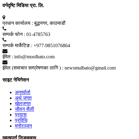
वर्गदृष्टि मिडिया प्रा. लि.
प्रधान कार्यालय :
बुद्धनगर, काठमाडाैं
सम्पर्क फाेन :
01-4785763
सम्पर्क मार्केटिङ :
+977-9851076864
ईमेल :
info@moolbato.com
ईमेल (समाचार सम्प्रेषणका लागि ) :
newsmulbato@gmail.com
साइट नेभिगेसन
अन्तर्वार्ता
अर्थ जगत
खेलजगत
जीवन सैली
प्रवास
प्रविधि
मनोरञ्जन
महत्वपूर्ण लिङ्कहरू