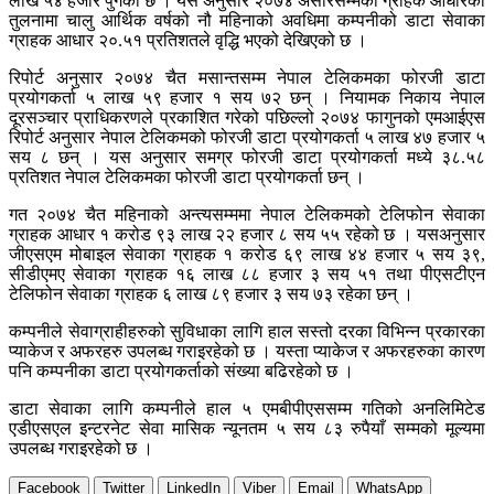
लाख ५४ हजार पुगेको छ । यस अनुसार २०७४ असारसम्मको ग्राहक आधारको
तुलनामा चालु आर्थिक वर्षको नौ महिनाको अवधिमा कम्पनीको डाटा सेवाका
ग्राहक आधार २०.५१ प्रतिशतले वृद्धि भएको देखिएको छ ।
रिपोर्ट अनुसार २०७४ चैत मसान्तसम्म नेपाल टेलिकमका फोरजी डाटा
प्रयोगकर्ता ५ लाख ५९ हजार १ सय ७२ छन् । नियामक निकाय नेपाल
दूरसञ्चार प्राधिकरणले प्रकाशित गरेको पछिल्लो २०७४ फागुनको एमआईएस
रिपोर्ट अनुसार नेपाल टेलिकमको फोरजी डाटा प्रयोगकर्ता ५ लाख ४७ हजार ५
सय ८ छन् । यस अनुसार समग्र फोरजी डाटा प्रयोगकर्ता मध्ये ३८.५८
प्रतिशत नेपाल टेलिकमका फोरजी डाटा प्रयोगकर्ता छन् ।
गत २०७४ चैत महिनाको अन्त्यसम्ममा नेपाल टेलिकमको टेलिफोन सेवाका
ग्राहक आधार १ करोड ९३ लाख २२ हजार ८ सय ५५ रहेको छ । यसअनुसार
जीएसएम मोबाइल सेवाका ग्राहक १ करोड ६९ लाख ४४ हजार ५ सय ३९,
सीडीएमए सेवाका ग्राहक १६ लाख ८८ हजार ३ सय ५१ तथा पीएसटीएन
टेलिफोन सेवाका ग्राहक ६ लाख ८९ हजार ३ सय ७३ रहेका छन् ।
कम्पनीले सेवाग्राहीहरुको सुविधाका लागि हाल सस्तो दरका विभिन्न प्रकारका
प्याकेज र अफरहरु उपलब्ध गराइरहेको छ । यस्ता प्याकेज र अफरहरुका कारण
पनि कम्पनीका डाटा प्रयोगकर्ताको संख्या बढिरहेको छ ।
डाटा सेवाका लागि कम्पनीले हाल ५ एमबीपीएससम्म गतिको अनलिमिटेड
एडीएसएल इन्टरनेट सेवा मासिक न्यूनतम ५ सय ८३ रुपैयाँ सम्मको मूल्यमा
उपलब्ध गराइरहेको छ ।
Facebook
Twitter
LinkedIn
Viber
Email
WhatsApp