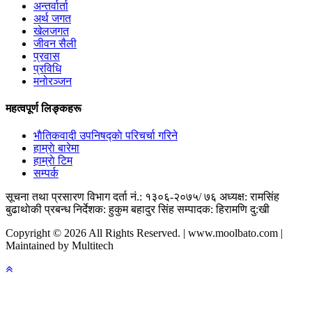
अन्तर्वार्ता
अर्थ जगत
खेलजगत
जीवन सैली
प्रवास
प्रविधि
मनोरञ्जन
महत्वपूर्ण लिङ्कहरू
भाैतिकवादी उपनिषद्काे परिचर्चा गरिने
हाम्राे बारेमा
हाम्राे टिम
सम्पर्क
सूचना तथा प्रसारण विभाग दर्ता नं.: १३०६-२०७५/ ७६
अध्यक्ष: रामसिंह
बुढाथाेकी
प्रबन्ध निर्देशक: हुकुम बहादुर सिंह
सम्पादक: हिरामणि दु:खी
Copyright © 2026 All Rights Reserved. | www.moolbato.com |
Maintained by Multitech