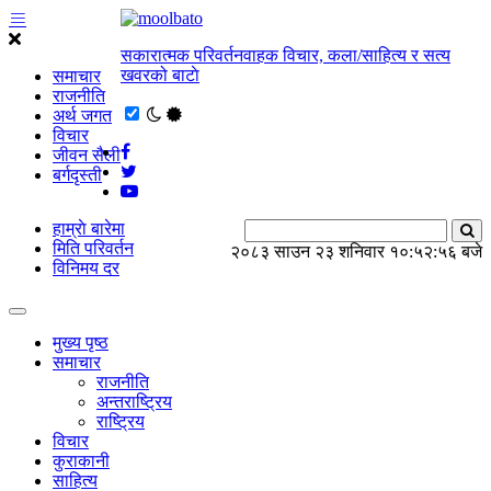
सकारात्मक परिवर्तनवाहक विचार, कला/साहित्य र सत्य
खवरको बाटाे
समाचार
राजनीति
अर्थ जगत
विचार
जीवन सैली
बर्गदृस्ती
हाम्राे बारेमा
मिति परिवर्तन
२०८३ साउन २३ शनिवार
१०:५२:५७ बजे
विनिमय दर
मुख्य पृष्ठ
समाचार
राजनीति
अन्तराष्ट्रिय
राष्ट्रिय
विचार
कुराकानी
साहित्य