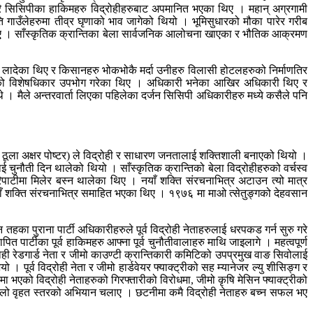
प्रै सिसिपीका हाकिमहरु विद्रोहीहरुबाट अपमानित भएका थिए । महान् अग्रगामी
गाउँलेहरुमा तीव्र घृणाको भाव जागेको थियो । भूमिसुधारको मौका पारेर गरीब
ा थिए । साँस्कृतिक क्रान्तिका बेला सार्वजनिक आलोचना खाएका र भौतिक आक्रमण
ं लादेका थिए र किसानहरु भोकभोकै मर्दा उनीहरु विलासी होटलहरुको निर्माणतिर
सत्ताको विशेषधिकार उपभोग गरेका थिए । अधिकारी भनेका आखिर अधिकारी थिए र
 । मैले अन्तरवार्ता लिएका पहिलेका दर्जन सिसिपी अधिकारीहरु मध्ये कसैले पनि
स र ठूला अक्षर पोष्टर) ले विद्रोही र साधारण जनतालाई शक्तिशाली बनाएको थियो ।
ई चुनौती दिन थालेको थियो । साँस्कृतिक क्रान्तिको बेला विद्रोहीहरुको वर्चस्व
पाटीमा मिलेर बस्न थालेका थिए । नयाँ शक्ति संरचनाभित्र अटाउन त्यो मात्र
 नयाँ शक्ति संरचनाभित्र समाहित भएका थिए । १९७६ मा माओ त्सेतुङ्गको देहवसान
 पुराना पार्टी अधिकारीहरुले पूर्व विद्रोही नेताहरुलाई धरपकड गर्न सुरु गरे
त पार्टीका पूर्व हाकिमहरु आफ्ना पूर्व चुनौतीवालाहरु माथि जाइलागे । महत्वपूर्ण
रोही रेडगार्ड नेता र जीमो काउण्टी क्रान्तिकारी कमिटिको उपप्रमुख वाङ सिवोलाई
पूर्व विद्रोही नेता र जीमो हार्डवेयर फ्याक्ट्रीको सह म्यानेजर ल्यु शीसिङ्ग र
मा भएको विद्रोही नेताहरुको गिरफ्तारीको विरोधमा, जीमो कृषि मेसिन फ्याक्ट्रीको
ने पहिलो वृहत स्तरको अभियान चलाए । छटनीमा कमै विद्रोही नेताहरु बच्न सफल भए