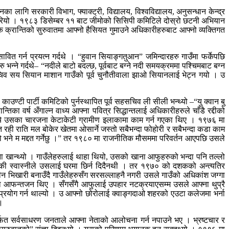
लागि सरकारी विभाग, फ्याक्ट्री, विद्यालय, विश्वविद्यालय, अनुसन्धान केन्द्र
ैद गरियो । १९८३ डिसेम्बर ११ बाट जीमोको सिसिपी कमिटिले दोस्रो छटनी अभियान
तिक क्रान्तिको सुरुवातमा आफ्नो हैसियत गुमाउने अधिकारीहरुबाट आफ्नो व्यक्तिगत
 सावित गर्न प्रयत्न गर्दथे । “हुवान सियाङ्गतुआन” जमिन्दारहरु गाउँमा फर्केपछि
रु भन्ने गर्दथे– “नदीले बाटो बदल्छ, पूर्वबाट बग्ने नदी समयक्रममा पश्चिमबाट बग्न
ी सचिव सय सियान माशान गाउँको पूर्व चुनौतीवाला झाओ सियानलाई भेट्न गयो । उ
काउण्टी पार्टी कमिटिको पुर्नस्थापित पूर्व सहसचिव ली सीली भन्थ्यो –“यु क्वान बु
 वर्ष अँगाल्न वाध्य आफ्ना पवित्र सिद्धान्तलाई अधिकारीहरुले चाँडै रद्दीको
ामध्ये उसका चारजना केटाकेटी ग्रामीण इलाकामा काम गर्न गएका थिए । १९७६ मा
 रही राति मल बोकेर खेतमा ओसार्ने जस्तो सबैभन्दा फोहोरी र सबैभन्दा कडा काम
 भयो भने म मद्दत गर्नेछु ।” तर १९८० मा राजनीतिक मौसममा परिवर्तन आएपछि उसले
खाना खान्थ्यो । गाउँलेहरुलाई थाहा थियो, उसको खाना आफुहरुको भन्दा पनि तल्लो
ुङकी स्वास्नीले उसलाई घरमा छिर्न दिदैनथी । तर १९७० को दशकको अन्त्यतिर
ीन भिखारी बनाउँदै गाउँलेहरुसँग सरसल्लाहनै नगरी उसले गाउँको अधिकांश जग्गा
रुका आफन्तजन थिए । सँगसँगै आफुलाई उपहार नटक्रयाएसम्म उसले आफ्ना थुप्रै
 प्रयोग गर्न थाल्यो । उ आफ्नो छोरोलाई क्वाङ्गदाओ शहरको एउटा कलेजमा भर्ना
।
ार्फत सर्वसाधरण जनताले आफ्ना नेताको आलोचना गर्न नपाउने भए । भ्रष्टचार र