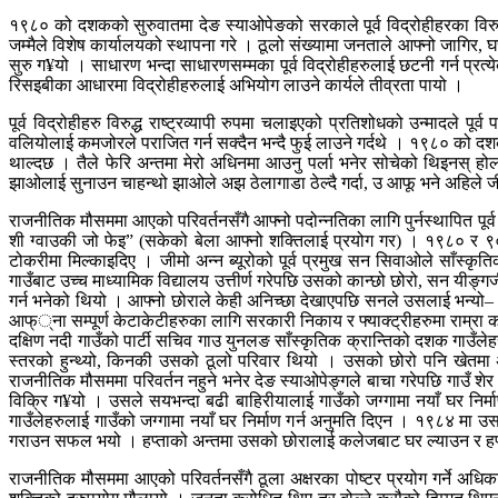
१९८० को दशकको सुरुवातमा देङ स्याओपेङको सरकाले पूर्व विद्रोहीहरका विरुद्ध
जम्मैले विशेष कार्यालयको स्थापना गरे । ठूलो संख्यामा जनताले आफ्नो जागिर
सुरु ग¥यो । साधारण भन्दा साधारणसम्मका पूर्व विद्रोहीहरुलाई छटनी गर्न प्रत्
रिसइबीका आधारमा विद्रोहीहरुलाई अभियोग लाउने कार्यले तीव्रता पायो ।
पूर्व विद्रोहीहरु विरुद्ध राष्ट्रव्यापी रुपमा चलाइएको प्रतिशोधको उन्मादले प
वलियोलाई कमजोरले पराजित गर्न सक्दैन भन्दै फुई लाउने गर्दथे । १९८० को दशकमा पुर
थाल्दछ । तैले फेरि अन्तमा मेरो अधिनमा आउनु पर्ला भनेर सोचेको थिइनस् होल
झाओलाई सुनाउन चाहन्थो झाओले अझ ठेलागाडा ठेल्दै गर्दा, उ आफू भने अहिले
राजनीतिक मौसममा आएको परिवर्तनसँगै आफ्नो पदोन्नतिका लागि पुर्नस्थापित पूर्व पा
शी ग्वाउकी जो फेइ” (सकेको बेला आफ्नो शक्तिलाई प्रयोग गर) । १९८० र ९० को
टोकरीमा मिल्काइदिए । जीमो अन्न ब्यूरोको पूर्व प्रमुख सन सिवाओले साँस्क
गाउँबाट उच्च माध्यामिक विद्यालय उत्तीर्ण गरेपछि उसको कान्छो छोरो, सन यीङ
गर्न भनेको थियो । आफ्नो छोराले केही अनिच्छा देखाएपछि सनले उसलाई भन्यो– अर
आफ््ना सम्पूर्ण केटाकेटीहरुका लागि सरकारी निकाय र फ्याक्ट्रीहरुमा राम्र
दक्षिण नदी गाउँको पार्टी सचिव गाउ युनलङ साँस्कृतिक क्रान्तिको दशक गाउँलेह
स्तरको हुन्थ्यो, किनकी उसको ठूलो परिवार थियो । उसको छोरो पनि खेतमा अ
राजनीतिक मौसममा परिवर्तन नहुने भनेर देङ स्याओपेङ्गले बाचा गरेपछि गाउँ श
विक्रि ग¥यो । उसले सयभन्दा बढी बाहिरीयालाई गाउँको जग्गामा नयाँ घर निर
गाउँलेहरुलाई गाउँको जग्गामा नयाँ घर निर्माण गर्न अनुमति दिएन । १९८४ मा 
गराउन सफल भयो । हप्ताको अन्तमा उसको छोरालाई कलेजबाट घर ल्याउन र हप्
राजनीतिक मौसममा आएको परिवर्तनसँगै ठूला अक्षरका पोष्टर प्रयोग गर्ने अधि