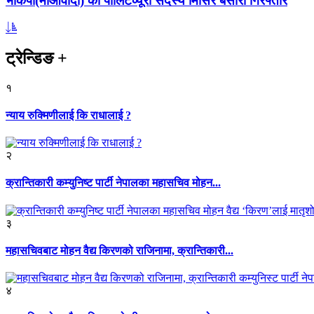
भाकपा(माओवादी) का पोलिटव्यूरो सदस्य मिसिर बेसारा गिरफ्तार
ट्रेन्डिङ
+
१
न्याय रुक्मिणीलाई कि राधालाई ?
२
क्रान्तिकारी कम्युनिष्ट पार्टी नेपालका महासचिव मोहन...
३
महासचिवबाट मोहन वैद्य किरणको राजिनामा, क्रान्तिकारी...
४