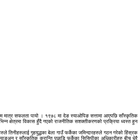
म्म मात्र सफलता पायो । १९७८ मा देङ स्याओपिङ सत्तामा आएपछि साँस्कृतिक
भिन्न क्षेत्रमा विकास हुँदै गएको राजनीतिक सशक्तीकरणको प्रक्रिया ध्वस्त हुन
े तिनीहरुलाई गृहयुद्धका बेला गाउँ फर्केका जमिन्दारहरुले गठन गरेको हिंस्रक
ियाङअुन र साँस्कृतिक क्रान्ति पछाडि फर्केका सिसिपीका अधिकारीहरु बीच धेरै