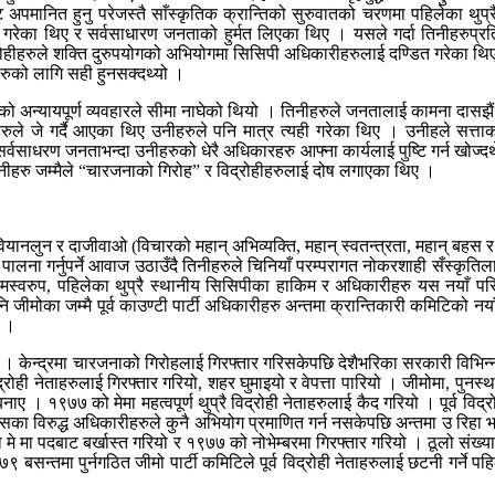
ट अपमानित हुनु परेजस्तै साँस्कृतिक क्रान्तिको सुरुवातको चरणमा पहिलेका थु
रेका थिए र सर्वसाधारण जनताको हुर्मत लिएका थिए । यसले गर्दा तिनीहरुप्रति 
विद्रोहीहरुले शक्ति दुरुपयोगको अभियोगमा सिसिपी अधिकारीहरुलाई दण्डित गरेक
ीहरुको लागि सही हुनसक्दथ्यो ।
को अन्यायपूर्ण व्यवहारले सीमा नाघेको थियो । तिनीहरुले जनतालाई कामना दासझै
रीहरुले जे गर्दै आएका थिए उनीहरुले पनि मात्र त्यही गरेका थिए । उनीहले 
ाधरण जनताभन्दा उनीहरुको धेरै अधिकारहरु आफ्ना कार्यलाई पुष्टि गर्न खोज्दथे
 उनीहरु जम्मैले “चारजनाको गिरोह” र विद्रोहीहरुलाई दोष लगाएका थिए ।
दा वियानलुन र दाजीवाओ (विचारको महान् अभिव्यक्ति, महान् स्वतन्त्रता, महान् बह
ालना गर्नुपर्ने आवाज उठाउँदै तिनीहरुले चिनियाँ परम्परागत नोकरशाही सँस्कृतिला
मस्वरुप, पहिलेका थुप्रै स्थानीय सिसिपीका हाकिम र अधिकारीहरु यस नयाँ परि
नि जीमोका जम्मै पूर्व काउण्टी पार्टी अधिकारीहरु अन्तमा क्रान्तिकारी कमिटिको
ए ।
्द्रमा चारजनाको गिरोहलाई गिरफ्तार गरिसकेपछि देशैभरिका सरकारी विभिन्न तहका
ही नेताहरुलाई गिरफ्तार गरियो, शहर घुमाइयो र वेपत्ता पारियो । जीमोमा, पुनस्थापि
ए । १९७७ को मेमा महत्वपूर्ण थुप्रै विद्रोही नेताहरुलाई कैद गरियो । पूर्व विद्
 विरुद्ध अधिकारीहरुले कुनै अभियोग प्रमाणित गर्न नसकेपछि अन्तमा उ रिहा भयो । 
ो मे मा पदबाट बर्खास्त गरियो र १९७७ को नोभेम्बरमा गिरफ्तार गरियो । ठूलो संख्या
९ बसन्तमा पुर्नगठित जीमो पार्टी कमिटिले पूर्व विद्रोही नेताहरुलाई छटनी गर्