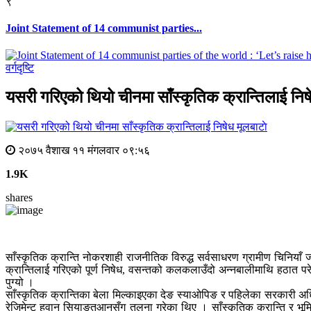
९
Joint Statement of 14 communist parties...
वर्गदृष्टि
यसरी गरिएको थियो चीनमा साँस्कृतिक क्रान्तिलाई निष
मूलबाटाे
२०७५ वैशाख ११ मंगलवार ०९:५६
1.9K
shares
साँस्कृतिक क्रान्ति नोकरशाही राजनीतिक विरुद्ध सर्वसाधरण ग्रामीण चिन
क्रान्तिलाई गरिएको पूर्ण निषेध, वसन्तको कलकलाउँदो अन्नबालीमाथि हठात परेको
पुग्यो ।
साँस्कृतिक क्रान्तिका बेला मिल्काइएका देङ स्याओपिङ र पहिलेका सरकारी अधिक
रेजिमेन्ट हुवान सियाङतुआनसँग तुलना गरेका थिए । साँस्कृतिक क्रान्ति र भू