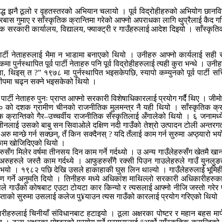
 झनै ठूलो र वृहतस्तरको अभियान चलायो । पूर्व विद्रोहीहरुको अभियोग छानविनका 
, घरबास गुमाए र साँस्कृतिक क्रान्तिमा गरेको आफ्नो अपराधका लागि थुप्रैलाई क
येक सरकारी कार्यालय, विद्यालय, फ्याक्ट्री र गाउँहरुलाई आदेश दिइयो । साँस्कृ
ूर्व पार्टी नेताहरुलाई भैमा न भाडामा बनाएको थियो । उनीहरु आफ्नो कार्यलाई सही
्नस्थापित पूर्व पार्टी नेताहरु पनि पूर्व विद्रोहीहरुलाई त्यही कुरा भन्थे । उनीह
ा, थिइस् त ?” १९७८ मा पुर्नस्थापित भइसकेपछि, स्यापो कम्युनको पूर्व पार्ट
 जीपमा चढ्न सक्ने भइसकेको थियो ।
र्टी नेताहरु पुनः प्राप्त आफ्नो सरकारी विशेषाधिकारलाई प्रयोग गर्दै थिए । जीमो 
 दशक ग्रामीण चीनको राजनीतिक मुलमन्त्र नै यही थियो । साँस्कृतिक क्रान्तिका
ृतिक क्रान्तिको गैर–उच्चर्वीय राजनीतिक सँस्कृतिलाई अँगालेको थियो । ६ जन
्गजीनलाई उसको बाबु सन सिवाओले दक्षिण नदी गाउँको तेश्रो उत्पादन टोली अन्तरगत
ु मान्छे गर्न सक्छन्, तँ किन सक्दैनस् ? यदि तँलाई काम गर्न सुरुमा अप्ठ्यारो
ा काम खोजिदिएको थियो ।
रुसँग मिलेर वर्षमा तीनसय दिन काम गर्ने गर्दथ्यो । उ अन्य गाउँलेहरुसँग खेतमै 
रुहरुले जस्तै काम गर्दथ्ये । आफुहरुसँगै रक्सी पिउन गाउलेहरुले गाउँ युनल
ेर भयो । १९८२ पछि देखि उसले हाकाहाकी घुस लिन थाल्यो । गाउँलेहरुलाई भूमिह
्माण गर्ने अनुमति दियो । तिनीहरु मध्ये अधिकांश माथिल्लो सरकारी अधिकारीह
उसले गाउँको कोषबाट एउटा टोयटा कार किन्यो र त्यसलाई आफ्नो नीजि जस्तो गरेर
ताको सुरुमा उसलाई कलेज पु¥याउन त्यस गाउँको कारलाई प्रयोग गरिएको थियो 
कारीहरुलाई चिनीयाँ संविधानबाट हटाइयो । ठूला अक्षरका पोष्टर र महान बहस म