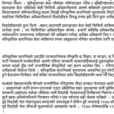
भिन्नता थिएन । भूमिसुधारका बेला जीमोका जमिन्दारहरु गरीब र भूमिहीनहरुबा
छलाङका बेला पहिलेका केही सिसिपी अधिकारीहरुले आफ्नो शक्तिको दुरुपयोग ग
किसानहरुले जमिन्दारविरुद्ध बदला लिएझैं साँस्कृतिक क्रान्तिको सुरुवातमा 
व्यहोरेका सिसिपीका अधिकारीहरुले विद्रोहीहरु विरुद्ध मनमा इवी लिने कुरा उन
विद्रोहीहरुको कुरा थियो –महान् अग्रगामी छलाङ्गका बेला केही सिसिपी हाकिम
लागेका हुन्थे । तर सिसिपीका अधिकारीहरु सोच्थे– हजारौं वर्षदेखि अधिका
सर्वसाधारण जनताभन्दा उनीहरुको धेरै अधिकार भनेका आखिर अधिकारी थिए र सर्वस
साँस्कृतिक क्रान्तिका बेला व्यक्तिगत रुपमा आफुहरुले भोगेका सास्तीका लागि
साँस्कृतिक क्रान्तिको उदाउँदो प्रजातान्त्रिक सँस्कृति दा मिङ्ग, दा फाङ्ग, 
पार्टी नेताहरुले माओवादीको आफ्नो पवित्र सरकारी आचारसंहितालाई दृढतापूर्वक प
कायम भएको हुँदा नयाँ राजनीतिक सँस्कृतिले जरा हाल्न थालेका थिए । परिणा
उनीहरुको विकल्प थियो । साँस्कृतिक क्रान्तिको सुरुवातमा अपमानित हुनु परेप
हुने बेलासम्म तिनीहरु नयाँ शक्ति संरचनाभित्र बसेर विद्रोहीहरुसँग काम गर्दै थि
माओको देहवसानपछि चीनको राजनीतिक परिदृश्यमा तीव्र ढंगबाट फेरवदल आयो । केन
। उदाहरणको लागि हेनान प्रान्तको एउटा औद्योगिक शहर लुयाङ्गमा सयौं पूर्वविद्रो
सरकारी आहोदामा बसेका जीमोका जम्मै विद्रोही नेताहरुलाई तिनीहरुले निशाना बना
कुनै खास अभियोगविनानै गिरफ्तार गरियो र एक वर्षभन्दा बढी जेलमा राखियो । उसका
पूर्व विद्रोही नेता चेङ्गगुआन कम्युनको उपप्रमुख गे देसिन दुवै जनालाई १९७७ क
पूर्व विद्रोही नेता जीयाओ चुआनफाले आत्महत्या ग¥यो । १९७७ नोभेम्बरदेखि १९७
।