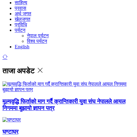
साहित्य
प्रवास
अर्थ जगत
खेलजगत
प्रविधि
पर्यटन
नेपाल पर्यटन
विश्व पर्यटन
English
ताजा अपडेट
मूल्यवृद्धि फिर्ताको माग गर्दै क्रान्तिकारी युवा संघ नेपालले आयल
निगममा बुझायो ज्ञापन पत्र
घण्टाघर