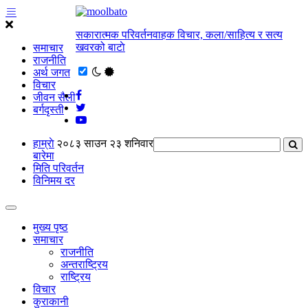
सकारात्मक परिवर्तनवाहक विचार, कला/साहित्य र सत्य
खवरको बाटाे
समाचार
राजनीति
अर्थ जगत
विचार
जीवन सैली
बर्गदृस्ती
हाम्राे
२०८३ साउन २३ शनिवार
बारेमा
मिति परिवर्तन
विनिमय दर
मुख्य पृष्ठ
समाचार
राजनीति
अन्तराष्ट्रिय
राष्ट्रिय
विचार
कुराकानी