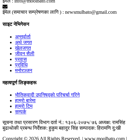
ईमेल :
info@moolbato.com
ईमेल (समाचार सम्प्रेषणका लागि ) :
newsmulbato@gmail.com
साइट नेभिगेसन
अन्तर्वार्ता
अर्थ जगत
खेलजगत
जीवन सैली
प्रवास
प्रविधि
मनोरञ्जन
महत्वपूर्ण लिङ्कहरू
भाैतिकवादी उपनिषद्काे परिचर्चा गरिने
हाम्राे बारेमा
हाम्राे टिम
सम्पर्क
सूचना तथा प्रसारण विभाग दर्ता नं.: १३०६-२०७५/ ७६
अध्यक्ष: रामसिंह
बुढाथाेकी
प्रबन्ध निर्देशक: हुकुम बहादुर सिंह
सम्पादक: हिरामणि दु:खी
Copyright © 2026 All Rights Reserved. | www.moolbato.com |