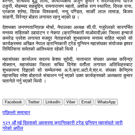
बस्नेत, सचिवमा बुद्ध लामा, कोषाध्यक्षमा अर्जुन कुमार र सदस्यहरुमा धीरज
ठकुरी, मोहम्मद सहबुद्दिन, रामनारायण महतो, अशोक रत्न स्थापित, दिपक राना,
प्रकाश श्रेष्ठ, दिपक विश्वकर्मा, नन्दु पण्डित, सार्की लाल तामाङ, बिजय
साहनी, विरेन्द्र बोहरा लगायत रहनु भएको छ ।
देशभक्त जनगणतान्त्रिक मोर्चा, नेपालका अध्यक्ष सी.पी. गजुरेलको सारगर्भित
मन्तव्य सहितको उद्दघाटन र नेकपा (क्रान्तिकारी माओवादी)का जिल्ला इन्चार्ज
कमरेड प्रवेश लगायत मजदुर नेताहरुको शुभकामना मन्तव्य सहित भएको सो
कार्यक्रममा अखिल नेपाल क्रान्तिकारी ट्रेड युनियन महासंघका संयोजक इश्वर
तिमिल्सिना समेतको आतिथ्यता रहेको थियो ।
महासंघका कार्यालय सदस्य केशव सुवेदी, यातायात संघका अध्यक्ष कविन्द्र
मोक्तान, महासंघका जिल्ला सचिव दिनेश वर्तौला लगायत अतिथिहरुबाट
शुभकामना दिइएको सो सम्मेलनमा अ.ने.क्रा.अटो.मे.श्र.म. संघका केन्द्रिय
महासचिव रमेश बोहराले संचालन गर्नु भएको उक्त कार्यक्रमको अध्यक्षता कुमार
घतानेले गर्नु भएको थियो ।
Facebook
Twitter
LinkedIn
Viber
Email
WhatsApp
Post
पछिल्लाे समाचार
navigation
१२९ औं मई दिवसको अवसरमा क्रान्तिकारी ट्रेड यूनियन महासंघले जारी
गरेको अपील