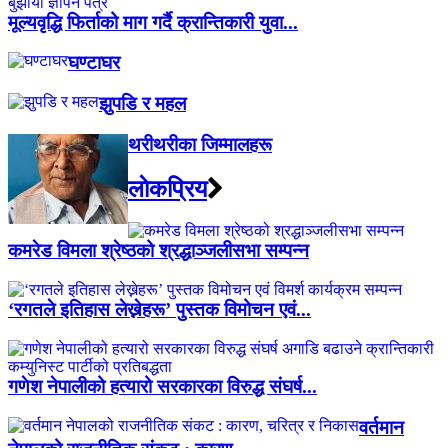
मूल्यवृद्धि फिर्ताको माग गर्दै क्रान्तिकारी युवा...
घण्टाघर
झुपडि र महल
थरीथरीका जिम्मालहरू
लाेकप्रिय
कमरेड विमला श्रेष्ठको श्रद्धाञ्जलीसभा सम्पन्न
‘रगतले इतिहास लेख्नेहरू’ पुस्तक विमोचन एवं...
गणेश नेपालीको हत्यारो सरकारका विरुद्ध संघर्ष...
वर्तमान