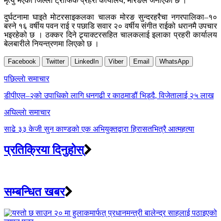
मृत्यु भएको जिल्ला ट्राफिक प्रहरी कार्यालय, मोरङले जनाएको छ ।
दुर्घटनामा घाइते मोटरसाइकलका चालक मोरङ सुन्दरहरैचा नगरपालिका–१०
बस्ने १६ वर्षीय पवन राई र पछाडि सवार २० वर्षीय संगीत राईको धरानमै उपचार
भइरहेको छ । ठक्कर दिने ट्र्याक्टरसहित चालकलाई इलाका प्रहरी कार्यालय
बेलबारीले नियन्त्रणमा लिएको छ ।
Facebook
Twitter
LinkedIn
Viber
Email
WhatsApp
Post
पछिल्लाे समाचार
navigation
डीपीएल–२को उपाधिको लागि धनगढी र काठमाडौं भिड्दै, विजेतालाई २५ लाख
अघिल्लाे समाचार
साढे ३३ केजी सुन काण्डको एक अभियुक्तद्वारा हिरासतभित्रै आत्महत्या
प्रतिक्रिया दिनुहोस्
सम्बन्धित खबर