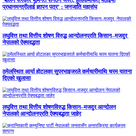
‘बालेन सरकार भूमिगत संगठन जस्तै, हुलाकमार्फत् पठाइयो
प्रधानमन्त्रीलाई ज्ञापन पत्र’ : जनजाति महासंघ
लघुवित्त तथा वित्तीय शोषण विरुद्ध आन्दोलनप्रति किसान–मजदुर
नेपालको ऐक्यवद्धता
ठमेलस्थित आर्या होटलका सुपरभाइजरले कर्मचारीमाथि चरम यातना
दिएको खुलासा
लघुवित्त तथा वित्तीय शोषणविरुद्ध किसान–मजदुर आन्दोलन
नेपालको आन्दोलनप्रति ऐक्यबद्धता जाहेर