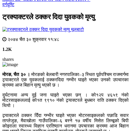
वर्गदृष्टि
ट्रक्याक्टरले ठक्कर दिदा युवकको मृत्यु
मूलबाटाे
२०७४ चैत ३० शुक्रवार ११:४८
1.2K
shares
मोरङ, चैत ३० ।
मोरङको बेलबारी नगरपालिका–३ स्थित पूर्वपश्चिम राजमार्गमा
ट्र्याक्टरले एक युवकलाई ठक्करदिदा गम्भीर घाइते भएका उनको उपचारका
क्रममा आज बिहान मृत्यु भएको छ ।
दुर्घटनामा अन्य दुई जना घाइते भएका छन् । को१२प ४६५९ नंको
मोटरसाइकललाई को१त ९९१० नंको ट्र्याक्टरले बुधबार राति ठक्कर दिएको
थियो ।
ट्र्याक्टरले ठक्कर दिँदा गम्भीर घाइते भएका मोटरसाइकलको पछाडि सवार
ताप्लेजुङ, मैवाखोला गाउँपालिका–६ बस्ने १७ वर्षीय मिसेत लिम्बूको बिपी
कोइराला स्वास्थ्य विज्ञान प्रतिष्ठान धरानमा उपचारका क्रममा आज बिहान