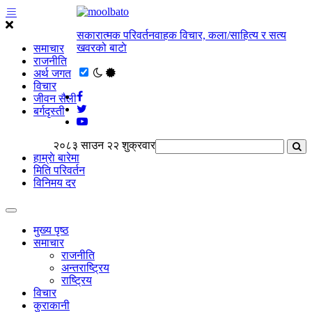
सकारात्मक परिवर्तनवाहक विचार, कला/साहित्य र सत्य
खवरको बाटाे
समाचार
राजनीति
अर्थ जगत
विचार
जीवन सैली
बर्गदृस्ती
२०८३ साउन २२ शुक्रवार
हाम्राे बारेमा
मिति परिवर्तन
विनिमय दर
मुख्य पृष्ठ
समाचार
राजनीति
अन्तराष्ट्रिय
राष्ट्रिय
विचार
कुराकानी