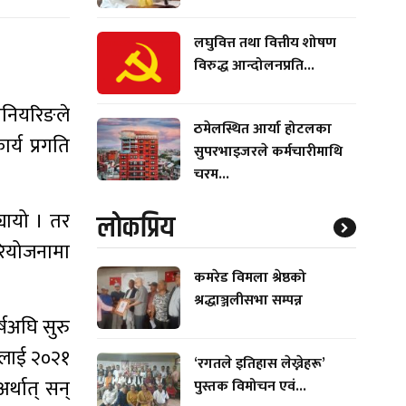
लघुवित्त तथा वित्तीय शोषण
विरुद्ध आन्दोलनप्रति...
जिनियरिङले
ठमेलस्थित आर्या होटलका
्य प्रगति
सुपरभाइजरले कर्मचारीमाथि
चरम...
्यायो । तर
लाेकप्रिय
परियोजनामा
कमरेड विमला श्रेष्ठको
श्रद्धाञ्जलीसभा सम्पन्न
्षअघि सुरु
ुलाई २०२१
‘रगतले इतिहास लेख्नेहरू’
र्थात् सन्
पुस्तक विमोचन एवं...