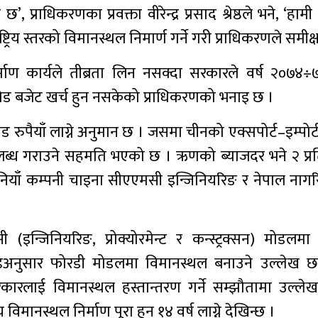
राधिकरणका प्रवक्ता वीरेन्द्र प्रसाद श्रेष्ठले भने, ‘हामी
्ट्रिय स्तरको विमानस्थल निमार्ण गर्ने गरी प्राधिकरणले समीक्षा
निर्माण कार्यले तीब्रता लिन नसक्दा सरकारले वर्ष २०७४
ोड बजेट खर्च हुन नसकेको प्राधिकरणको भनाइ छ ।
ोड रुपैयाँ लाग्ने अनुमान छ । जसमा चीनको एक्सपोर्ट–इम्पोर्
पलब्ध गराउने सहमति भएको छ । ऋणको ब्याजदर भने २ प्
नियाँ कम्पनी चाइना सीएएमसी इन्जिनियरिङ र नेपाल नागर
(इन्जिनियरिङ, प्रोक्योरमेन्ट र कन्स्ट्रक्सन) मोड
पदण्डअनुसार फोरडी मोडलमा विमानस्थल बनाउने उल्लेख 
रकारलाई विमानस्थल हस्तान्तरण गर्ने सम्झौतामा उल्ल
विमानस्थल निर्माण पूरा हुन १४ वर्ष लाग्ने देखिन्छ ।