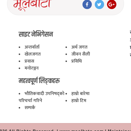
साइट नेभिगेसन
अन्तर्वार्ता
अर्थ जगत
खेलजगत
जीवन सैली
प्रवास
प्रविधि
मनोरञ्जन
महत्वपूर्ण लिङ्कहरू
भाैतिकवादी उपनिषद्काे
हाम्राे बारेमा
परिचर्चा गरिने
हाम्राे टिम
सम्पर्क