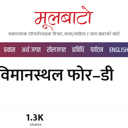
सकारात्मक परिवर्तनवाहक विचार, कला/साहित्य र सत्य खवरको बाटाे
प्रवास
अर्थ जगत
खेलजगत
प्रविधि
पर्यटन
ENGLIS
रिय विमानस्थल फोर–डी
1.3K
shares