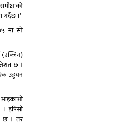
 समीक्षाको
 गर्दैछ ।’
÷७५ मा सो
ट (एक्जिम)
रतिशत छ ।
िक उड्डयन
लमा आइकाओ
छ । इपिसी
ेख छ । तर