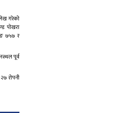
लेख गरेको
ण्ड पोखरा
ोइङ ७५७ र
स्थल पूर्व
य २७ रोपनी