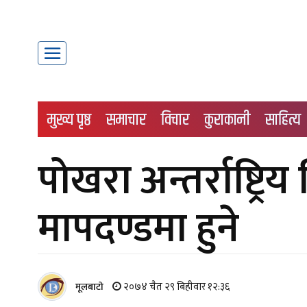
मुख्य पृष्ठ
समाचार
विचार
कुराकानी
साहित्य
पोखरा अन्तर्राष्ट्
मापदण्डमा हुने
२०७४ चैत २९ बिहीवार १२:३६
मूलबाटाे