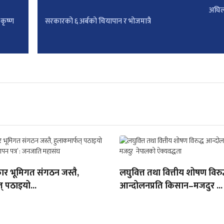
अघिल
 कृष्ण
सरकारको ६ अर्बको चियापान र भोजमात्रै
ार भूमिगत संगठन जस्तै,
लघुवित्त तथा वित्तीय शोषण विरुद
् पठाइयो...
आन्दोलनप्रति किसान–मजदुर ...