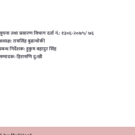
सूचना तथा प्रसारण विभाग दर्ता नं.: १३०६-२०७५/ ७६
अध्यक्ष: रामसिंह बुढाथाेकी
प्रबन्ध निर्देशक: हुकुम बहादुर सिंह
सम्पादक: हिरामणि दु:खी