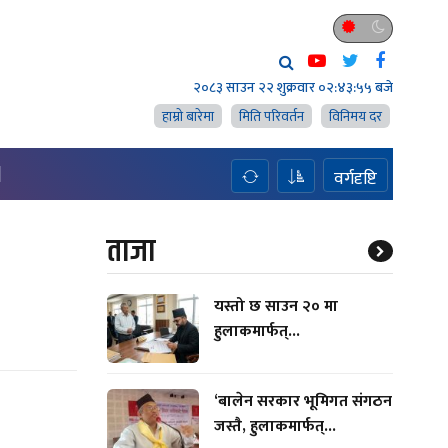
२०८३ साउन २२ शुक्रवार
०२:४३:५६ बजे
हाम्राे बारेमा
मिति परिवर्तन
विनिमय दर
H
वर्गदृष्टि
ताजा
यस्तो छ साउन २० मा
हुलाकमार्फत्...
‘बालेन सरकार भूमिगत संगठन
जस्तै, हुलाकमार्फत्...