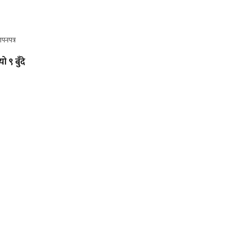
ो ९ बुँदे