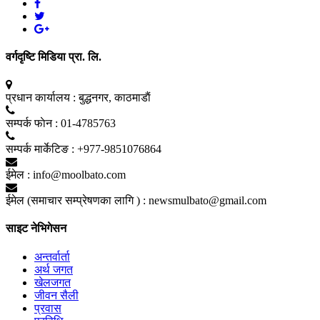
वर्गदृष्टि मिडिया प्रा. लि.
प्रधान कार्यालय :
बुद्धनगर, काठमाडाैं
सम्पर्क फाेन :
01-4785763
सम्पर्क मार्केटिङ :
+977-9851076864
ईमेल :
info@moolbato.com
ईमेल (समाचार सम्प्रेषणका लागि ) :
newsmulbato@gmail.com
साइट नेभिगेसन
अन्तर्वार्ता
अर्थ जगत
खेलजगत
जीवन सैली
प्रवास