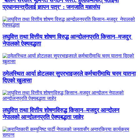
‘बालेन सरकार भूमिगत संगठन जस्तै, हुलाकमार्फत् पठाइयो
प्रधानमन्त्रीलाई ज्ञापन पत्र’ : जनजाति महासंघ
लघुवित्त तथा वित्तीय शोषण विरुद्ध आन्दोलनप्रति किसान–मजदुर
नेपालको ऐक्यवद्धता
ठमेलस्थित आर्या होटलका सुपरभाइजरले कर्मचारीमाथि चरम यातना
दिएको खुलासा
लघुवित्त तथा वित्तीय शोषणविरुद्ध किसान–मजदुर आन्दोलन
नेपालको आन्दोलनप्रति ऐक्यबद्धता जाहेर