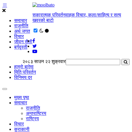
सकारात्मक परिवर्तनवाहक विचार, कला/साहित्य र सत्य
खवरको बाटाे
समाचार
राजनीति
अर्थ जगत
विचार
जीवन सैली
बर्गदृस्ती
२०८३ साउन २२ शुक्रवार
हाम्राे बारेमा
मिति परिवर्तन
विनिमय दर
मुख्य पृष्ठ
समाचार
राजनीति
अन्तराष्ट्रिय
राष्ट्रिय
विचार
कुराकानी