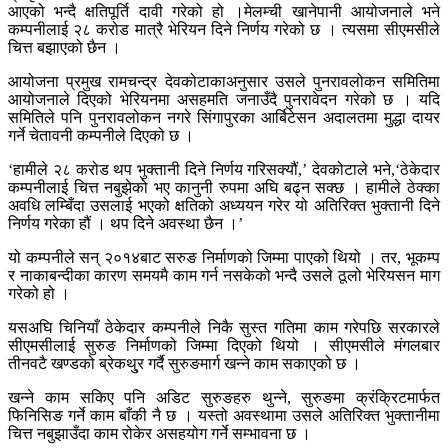
आएको भन्दै क्षतिपूर्ति दावी गरेको हो ।मेलम्ची खानेपानी आयोजनाले भने
कम्पनीलाई २८ करोड मात्रै भेरियन दिने निर्णय गरेको छ । त्यसमा सीएमसीले
चित्त बझाएको छैन ।
आयोजना प्रमुख रामचन्द्र देवकोटाकाअनुसार उसले पुनरावलोकन समितिमा
आयोजनाले दिएको भेरियनमा असहमति जनाउँदै पुनरावेदन गरेको छ । यदि
समितिले पनि पुनरावलोकन नगरे सिंगापुरका आर्बिटेसन अदालतमा मुद्धा दायर
गर्ने चेतावनी कम्पनीले दिएको छ ।
‘हामीले २८ करोड थप भुक्तानी दिने निर्णय गरिसक्यौं,’ देवकोटाले भने,‘ठेकेदार
कम्पनीलाई चित्त नबुझेको भए कानुनी रुपमा अघि बढ्न सक्छ । हामीले ठेक्का
अवधि लम्बिँदा उसलाई भएको क्षतिको अध्ययन गरेर यो अतिरिक्त भुक्तानी दिने
निर्णय गरेका हौं । थप दिने अवस्था छैन ।’
यो कम्पनीले सन् २०१४बाट सरुङ निर्माणको जिम्मा पाएको थियो । तर, भूकम्प
र नाकाबन्दीका कारण समयमै काम गर्न नसकेको भन्दै उसले ठूलो भेरियसन माग
गरेको हो ।
यसअघि चिनियाँ ठेकेदार कम्पनीले निकै सुस्त गतिमा काम गरेपछि सरकारले
सीएमसीलाई सुरुङ निर्माणको जिम्मा दिएको थियो । सीएमसीले मंगलबार
तीनवटै खण्डको ब्रेकथु्र गर्दै सुरुङमार्ग खन्ने काम सकाएको छ ।
खन्ने काम सकिए पनि अडिट सुरुङहरु थुन्ने, सुरुङमा क्रंक्रिटमार्फत
फिनिसिङ गर्ने काम बाँकी नै छ । यस्तो अवस्थामा उसले अतिरिक्त भुक्तानीमा
चित्त नबुझाउँदा काम रोकेर असहयोग गर्ने सम्भावना छ ।