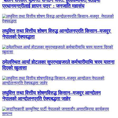
‘बालेन सरकार भूमिगत संगठन जस्तै, हुलाकमार्फत् पठाइयो
प्रधानमन्त्रीलाई ज्ञापन पत्र’ : जनजाति महासंघ
लघुवित्त तथा वित्तीय शोषण विरुद्ध आन्दोलनप्रति किसान–मजदुर
नेपालको ऐक्यवद्धता
ठमेलस्थित आर्या होटलका सुपरभाइजरले कर्मचारीमाथि चरम यातना
दिएको खुलासा
लघुवित्त तथा वित्तीय शोषणविरुद्ध किसान–मजदुर आन्दोलन
नेपालको आन्दोलनप्रति ऐक्यबद्धता जाहेर