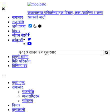
सकारात्मक परिवर्तनवाहक विचार, कला/साहित्य र सत्य
खवरको बाटाे
समाचार
राजनीति
अर्थ जगत
विचार
जीवन सैली
बर्गदृस्ती
२०८३ साउन २२ शुक्रवार
हाम्राे बारेमा
मिति परिवर्तन
विनिमय दर
मुख्य पृष्ठ
समाचार
राजनीति
अन्तराष्ट्रिय
राष्ट्रिय
विचार
कुराकानी