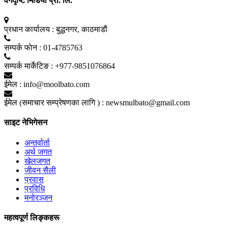
वर्गदृष्टि मिडिया प्रा. लि.
प्रधान कार्यालय :
बुद्धनगर, काठमाडाैं
सम्पर्क फाेन :
01-4785763
सम्पर्क मार्केटिङ :
+977-9851076864
ईमेल :
info@moolbato.com
ईमेल (समाचार सम्प्रेषणका लागि ) :
newsmulbato@gmail.com
साइट नेभिगेसन
अन्तर्वार्ता
अर्थ जगत
खेलजगत
जीवन सैली
प्रवास
प्रविधि
मनोरञ्जन
महत्वपूर्ण लिङ्कहरू