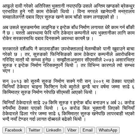
आफूले दावी गरेको अतिरिक्त भुक्तानी नपाएपछि उसले अन्तिम खण्डको ब्रेकथु्र
प्रभावित हुने गरी काम रोकेको थियो । विना मगरले खानेपानी मन्त्रालय
समहालेलगत्तै दबाव दिएर सुरुङ खन्ने काम चाँडो सक्न लगाइएको हो ।
अब उसले सुरुङमार्गमा लाइनिङ र इन्टेक बाँध निर्माण लगायत धेरै काम गर्न बाँकी
नै छ । यस्तो अवस्थामा फेरि पनि ठेकेदार कम्पनीले थप भुक्तानीका लागि काम
रोकेर सरकारमाथि दबाव दिनसक्ने अवस्था कायमै छ ।
सरकारले दशैंअघि नै काठमाडौंका उपभोक्तालाई मेलम्चीको पानी खुवाउने बाचा
गरेको छ । तर, सुरुङको फिनिसिङको काम ठेकेदार कम्पनीले अवरोधबिना
गरिदिए मात्रै यो सम्भव हुनेछ । सम्झौताअनुसार सीएमसीले २०७३ असारभित्र
सुरुङ र इन्टेक निर्माण गरिसक्नुपर्ने थियो । तर विभिन्न कारणले त्यो सम्भव
भएन ।
सन् २०१३ को सुरुमै सुरुङ निर्माण सक्ने गरी सन् २००९ मा ठेक्का पाएको
चिनियाँ ठेकेदार चाइना फिफ्टिन रेल्वे ब्युरोले झन्डै चार वर्षमा जम्मा साढे ६
किमिमात्र सुरुङ निर्माण गरेपछि सीएमसी आएको थियो ।
चिनियाँ ठेकेदारले साढे २७ किमि सुरुङ र इन्टेक बाँध बनाउन ४ अर्ब २८ करोड
रुपैयाँमा ठेक्का पाएको थियो । ६० करोड बिल भुक्तानी लिएको चिनियाँ
ठेकेदारले ढिला गरेर जम्मा साढे ६ किमिमात्र सुरुङ खनेपछि लापरबाही भएको
भन्दै नयाँ टेण्डर गर्दा लागत दोब्बरले बढेको थियो ।
Facebook
Twitter
LinkedIn
Viber
Email
WhatsApp