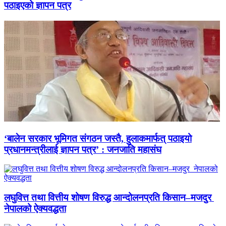
पठाइएको ज्ञापन पत्र
‘बालेन सरकार भूमिगत संगठन जस्तै, हुलाकमार्फत् पठाइयो
प्रधानमन्त्रीलाई ज्ञापन पत्र’ : जनजाति महासंघ
लघुवित्त तथा वित्तीय शोषण विरुद्ध आन्दोलनप्रति किसान–मजदुर
नेपालको ऐक्यवद्धता