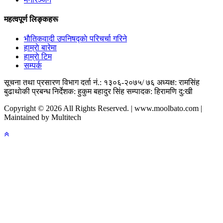
महत्वपूर्ण लिङ्कहरू
भाैतिकवादी उपनिषद्काे परिचर्चा गरिने
हाम्राे बारेमा
हाम्राे टिम
सम्पर्क
सूचना तथा प्रसारण विभाग दर्ता नं.: १३०६-२०७५/ ७६
अध्यक्ष: रामसिंह
बुढाथाेकी
प्रबन्ध निर्देशक: हुकुम बहादुर सिंह
सम्पादक: हिरामणि दु:खी
Copyright © 2026 All Rights Reserved. | www.moolbato.com |
Maintained by Multitech