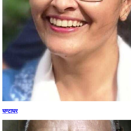
घण्टाघर