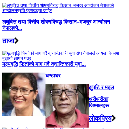
लघुवित्त तथा वित्तीय शोषणविरुद्ध किसान–मजदुर आन्दोलन
नेपालको...
ताजा
मूल्यवृद्धि फिर्ताको माग गर्दै क्रान्तिकारी युवा...
घण्टाघर
झुपडि र महल
थरीथरीका
जिम्मालहरू
लाेकप्रिय