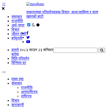
सकारात्मक परिवर्तनवाहक विचार, कला/साहित्य र सत्य
खवरको बाटाे
समाचार
राजनीति
अर्थ जगत
विचार
जीवन सैली
बर्गदृस्ती
हाम्राे
२०८३ साउन २३ शनिवार
बारेमा
मिति परिवर्तन
विनिमय दर
मुख्य पृष्ठ
समाचार
राजनीति
अन्तराष्ट्रिय
राष्ट्रिय
विचार
कुराकानी