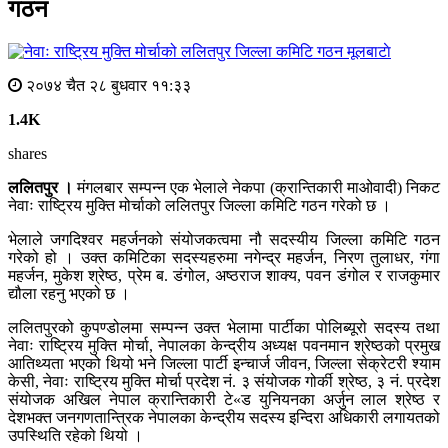
गठन
मूलबाटाे
२०७४ चैत २८ बुधवार ११:३३
1.4K
shares
ललितपुर ।
मंगलबार सम्पन्न एक भेलाले नेकपा (क्रान्तिकारी माओवादी) निकट
नेवाः राष्ट्रिय मुक्ति मोर्चाको ललितपुर जिल्ला कमिटि गठन गरेको छ ।
भेलाले जगदिश्वर महर्जनको संयोजकत्वमा नौ सदस्यीय जिल्ला कमिटि गठन
गरेको हो । उक्त कमिटिका सदस्यहरुमा नगेन्द्र महर्जन, निरण तुलाधर, गंगा
महर्जन, मुकेश श्रेष्ठ, प्रेम ब. डंगोल, अष्ठराज शाक्य, पवन डंगोल र राजकुमार
द्यौला रहनु भएको छ ।
ललितपुरको कुपण्डोलमा सम्पन्न उक्त भेलामा पार्टीका पोलिब्यूरो सदस्य तथा
नेवाः राष्ट्रिय मुक्ति मोर्चा, नेपालका केन्द्रीय अध्यक्ष पवनमान श्रेष्ठको प्रमुख
आतिथ्यता भएको थियो भने जिल्ला पार्टी इन्चार्ज जीवन, जिल्ला सेक्रेटरी श्याम
केसी, नेवाः राष्ट्रिय मुक्ति मोर्चा प्रदेश नं. ३ संयोजक गोर्की श्रेष्ठ, ३ नं. प्रदेश
संयोजक अखिल नेपाल क्रान्तिकारी टे«ड युनियनका अर्जुन लाल श्रेष्ठ र
देशभक्त जनगणतान्त्रिक नेपालका केन्द्रीय सदस्य इन्दिरा अधिकारी लगायतको
उपस्थिति रहेको थियो ।