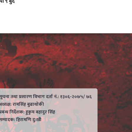
ो ९ बुँदे
सूचना तथा प्रसारण विभाग दर्ता नं.: १३०६-२०७५/ ७६
अध्यक्ष: रामसिंह बुढाथाेकी
प्रबन्ध निर्देशक: हुकुम बहादुर सिंह
सम्पादक: हिरामणि दु:खी