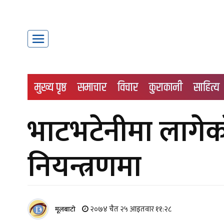
मुख्य पृष्ठ
समाचार
विचार
कुराकानी
साहित्य
भाटभटेनीमा लागे
नियन्त्रणमा
२०७४ चैत २५ आइतवार ११:२८
मूलबाटाे