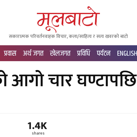
सकारात्मक परिवर्तनवाहक विचार, कला/साहित्य र सत्य खवरको बाटाे
प्रवास
अर्थ जगत
खेलजगत
प्रविधि
पर्यटन
ENGLIS
को आगो चार घण्टापछि
1.4K
shares