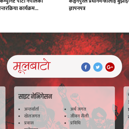
 कम्युनिष्ट पार्टी नेपालको
कञ्चनपुरले प्रधानमन्त्रीलाई बुझाइय
तरक्रिया कार्यक्रम...
ज्ञापनपत्र
साइट नेभिगेसन
अन्तर्वार्ता
अर्थ जगत
खेलजगत
जीवन सैली
प्रवास
प्रविधि