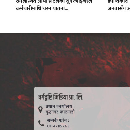
ठमेलस्थित आर्या होटलका सुपरभाइजरले
क्रान्तिकारी
कर्मचारीमाथि चरम यातना...
जनतासँग अन्
वर्गदृष्टि मिडिया प्रा. लि.
प्रधान कार्यालय :
बुद्धनगर, काठमाडाैं
सम्पर्क फाेन :
01-4785763