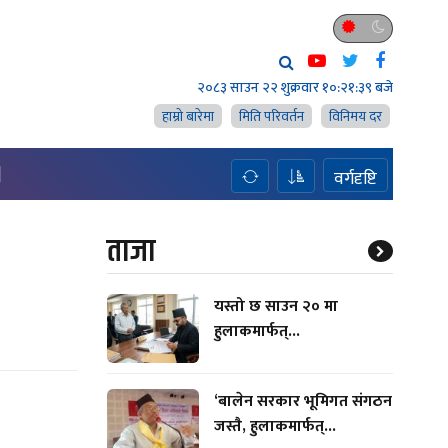
२०८३ साउन २२ शुक्रवार
१०:२१:४० बजे
हाम्राे बारेमा
मिति परिवर्तन
विनिमय दर
H
वर्गदृष्टि
ताजा
यस्तो छ साउन २० मा
हुलाकमार्फत्...
‘बालेन सरकार भूमिगत संगठन
जस्तै, हुलाकमार्फत्...