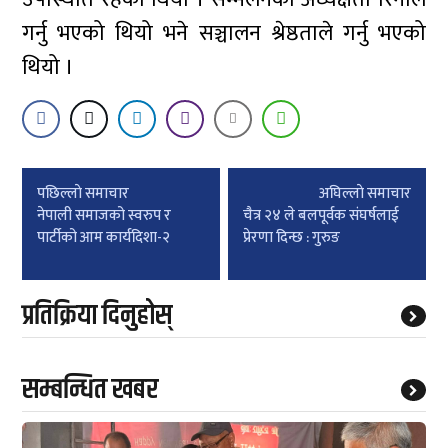
गर्नु भएको थियो भने सञ्चालन श्रेष्ठताले गर्नु भएको
थियो ।
Post
पछिल्लाे समाचार
अघिल्लाे समाचार
navigation
नेपाली समाजको स्वरुप र
चैत्र २४ ले बलपूर्वक संघर्षलाई
पार्टीको आम कार्यदिशा-२
प्रेरणा दिन्छ : गुरुङ
प्रतिक्रिया दिनुहोस्
सम्बन्धित खबर