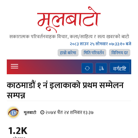
सकारात्मक परिवर्तनवाहक विचार, कला/साहित्य र सत्य खवरको बाटाे
२०८३ साउन २५ सोमवार
०७:३३:११ बजे
हाम्राे बारेमा
मिति परिवर्तन
विनिमय दर
वर्गदृष्टि
काठमाडौं १ नं इलाकाको प्रथम सम्मेलन
सम्पन्न
२०७४ चैत २४ शनिवार १३:३७
मूलबाटाे
1.2K