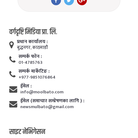
वर्गदृष्टि मिडिया प्रा. लि.
प्रधान कार्यालय :
बुद्धनगर, काठमाडाैं
सम्पर्क फाेन :
01-4785763
सम्पर्क मार्केटिङ :
+977-9851076864
ईमेल :
info@moolbato.com
ईमेल (समाचार सम्प्रेषणका लागि ) :
newsmulbato@gmail.com
साइट नेभिगेसन