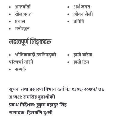
अन्तर्वार्ता
अर्थ जगत
खेलजगत
जीवन सैली
प्रवास
प्रविधि
मनोरञ्जन
महत्वपूर्ण लिङ्कहरू
भाैतिकवादी उपनिषद्काे
हाम्राे बारेमा
परिचर्चा गरिने
हाम्राे टिम
सम्पर्क
सूचना तथा प्रसारण विभाग दर्ता नं.: १३०६-२०७५/ ७६
अध्यक्ष: रामसिंह बुढाथाेकी
प्रबन्ध निर्देशक: हुकुम बहादुर सिंह
सम्पादक: हिरामणि दु:खी