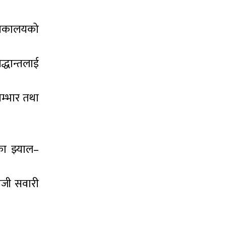
पुस्तकालयको
्धान्तलाई
सम्भार तथा
का झ्याल–
निजी सवारी