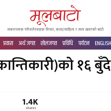
सकारात्मक परिवर्तनवाहक विचार, कला/साहित्य र सत्य खवरको बाटाे
प्रवास
अर्थ जगत
खेलजगत
प्रविधि
पर्यटन
ENGLIS
रान्तिकारी)को १६ बुँदे
1.4K
shares