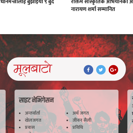
्रधानमन्त्रीलाई बुझाइयो ९ बुँदे
रक्तिम साँस्कृतिक अभियानका अध
नारायण शर्मा सम्मानित
साइट नेभिगेसन
अन्तर्वार्ता
अर्थ जगत
खेलजगत
जीवन सैली
प्रवास
प्रविधि