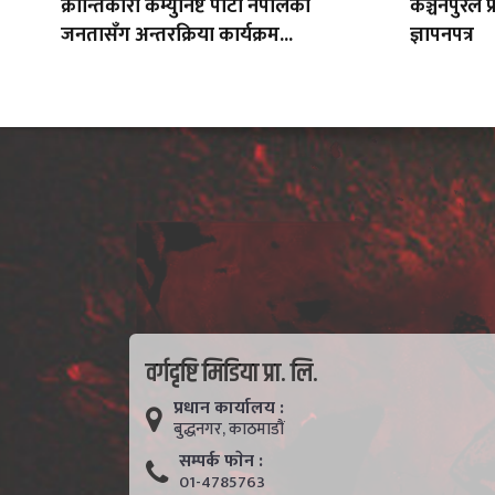
क्रान्तिकारी कम्युनिष्ट पार्टी नेपालको
कञ्चनपुरले प
जनतासँग अन्तरक्रिया कार्यक्रम...
ज्ञापनपत्र
वर्गदृष्टि मिडिया प्रा. लि.
प्रधान कार्यालय :
बुद्धनगर, काठमाडाैं
सम्पर्क फाेन :
01-4785763