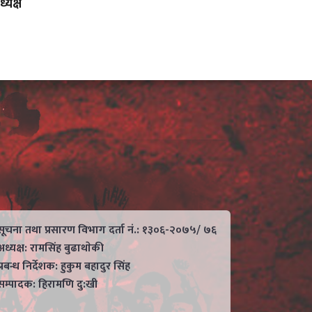
्यक्ष
सूचना तथा प्रसारण विभाग दर्ता नं.: १३०६-२०७५/ ७६
अध्यक्ष: रामसिंह बुढाथाेकी
प्रबन्ध निर्देशक: हुकुम बहादुर सिंह
सम्पादक: हिरामणि दु:खी