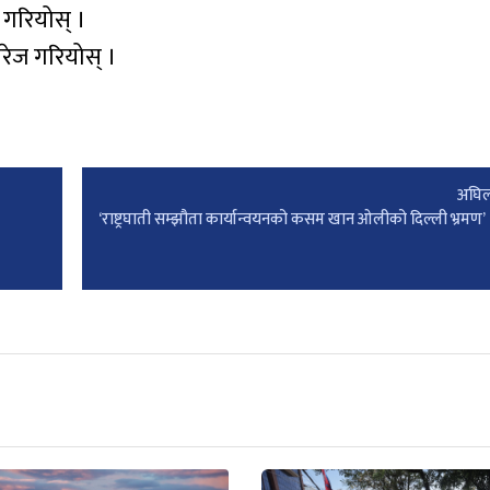
ण गरियोस् ।
ारेज गरियोस् ।
अघिल
‘राष्ट्रघाती सम्झौता कार्यान्वयनको कसम खान ओलीको दिल्ली भ्रमण’