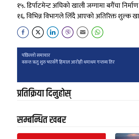
१५. डिर्पाटमेन्ट अघिको खाली जग्गामा बगैंचा निर्मा
१६. विभिन्न विभागले लिँदै आएको अतिरिक्त शुल्क ख
Post
पछिल्लाे समाचार
वसन्त ऋतु शुरु भएसँगै हिमाल आरोही धमाधम गन्तव्य तिर
navigation
प्रतिक्रिया दिनुहोस्
सम्बन्धित खबर