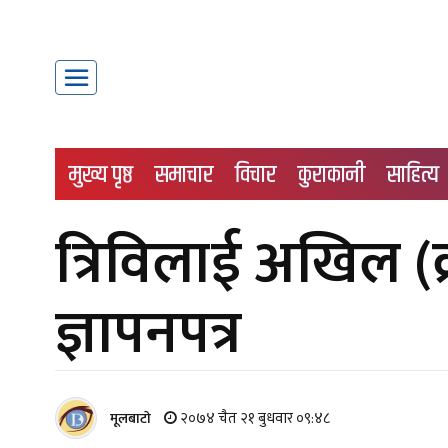
मुख्य पृष्ठ
समाचार
विचार
कुराकानी
साहित्य
त्रिविलाई अखिल (क्
ज्ञापनपत्र
२०७४ चैत २१ बुधवार ०९:४८
मूलबाटाे