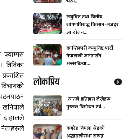
चरम...
लघुवित्त तथा वित्तीय
शोषणविरुद्ध किसान–मजदुर
आन्दोलन...
क्रान्तिकारी कम्युनिष्ट पार्टी
य क्याम्पस
नेपालको जनतासँग
अन्तरक्रिया...
। त्रिविका
 प्रकाशित
लाेकप्रिय
ेक विभागको
ाट पठनपाठन
‘रगतले इतिहास लेख्नेहरू’
ि खनियाले
पुस्तक विमोचन एवं...
्ष दाहालले
 नेताहरुले
कमरेड विमला श्रेष्ठको
श्रद्धाञ्जलीसभा सम्पन्न