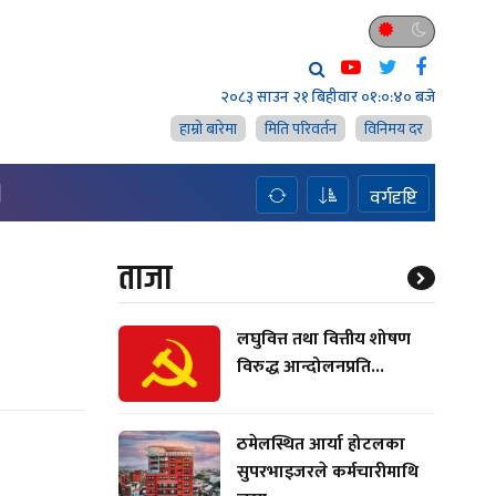
२०८३ साउन २१ बिहीवार
०१:०:४१ बजे
हाम्राे बारेमा
मिति परिवर्तन
विनिमय दर
H
वर्गदृष्टि
ताजा
लघुवित्त तथा वित्तीय शोषण
विरुद्ध आन्दोलनप्रति...
ठमेलस्थित आर्या होटलका
सुपरभाइजरले कर्मचारीमाथि