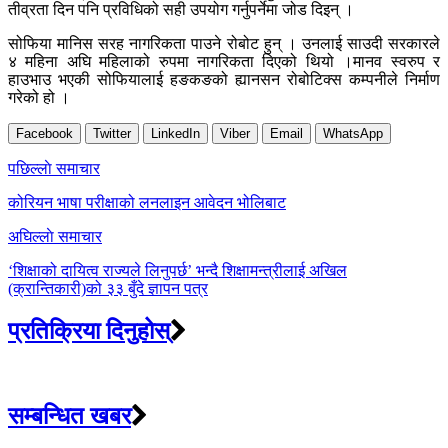
तीव्रता दिन पनि प्रविधिको सही उपयोग गर्नुपर्नेमा जोड दिइन् ।
सोफिया मानिस सरह नागरिकता पाउने रोबोट हुन् । उनलाई साउदी सरकारले
४ महिना अघि महिलाको रुपमा नागरिकता दिएको थियो ।मानव स्वरुप र
हाउभाउ भएकी सोफियालाई हङकङको ह्यानसन रोबोटिक्स कम्पनीले निर्माण
गरेको हो ।
Facebook
Twitter
LinkedIn
Viber
Email
WhatsApp
Post
पछिल्लाे समाचार
navigation
कोरियन भाषा परीक्षाको लनलाइन आवेदन भोलिबाट
अघिल्लाे समाचार
‘शिक्षाको दायित्व राज्यले लिनुपर्छ’ भन्दै शिक्षामन्त्रीलाई अखिल
(क्रान्तिकारी)को ३३ बुँदे ज्ञापन पत्र
प्रतिक्रिया दिनुहोस्
सम्बन्धित खबर