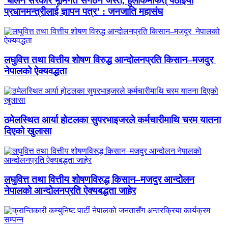
‘बालेन सरकार भूमिगत संगठन जस्तै, हुलाकमार्फत् पठाइयो
प्रधानमन्त्रीलाई ज्ञापन पत्र’ : जनजाति महासंघ
लघुवित्त तथा वित्तीय शोषण विरुद्ध आन्दोलनप्रति किसान–मजदुर
नेपालको ऐक्यवद्धता
ठमेलस्थित आर्या होटलका सुपरभाइजरले कर्मचारीमाथि चरम यातना
दिएको खुलासा
लघुवित्त तथा वित्तीय शोषणविरुद्ध किसान–मजदुर आन्दोलन
नेपालको आन्दोलनप्रति ऐक्यबद्धता जाहेर