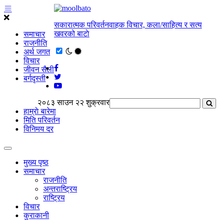
सकारात्मक परिवर्तनवाहक विचार, कला/साहित्य र सत्य
खवरको बाटाे
समाचार
राजनीति
अर्थ जगत
विचार
जीवन सैली
बर्गदृस्ती
२०८३ साउन २२ शुक्रवार
हाम्राे बारेमा
मिति परिवर्तन
विनिमय दर
मुख्य पृष्ठ
समाचार
राजनीति
अन्तराष्ट्रिय
राष्ट्रिय
विचार
कुराकानी