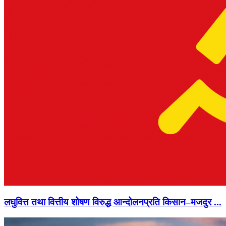
लघुवित्त तथा वित्तीय शोषण विरुद्ध आन्दोलनप्रति किसान–मजदुर ...