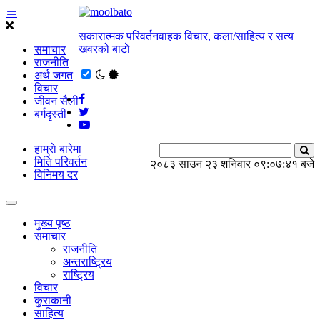
सकारात्मक परिवर्तनवाहक विचार, कला/साहित्य र सत्य
खवरको बाटाे
समाचार
राजनीति
अर्थ जगत
विचार
जीवन सैली
बर्गदृस्ती
हाम्राे बारेमा
मिति परिवर्तन
२०८३ साउन २३ शनिवार
०९:०७:४२ बजे
विनिमय दर
मुख्य पृष्ठ
समाचार
राजनीति
अन्तराष्ट्रिय
राष्ट्रिय
विचार
कुराकानी
साहित्य