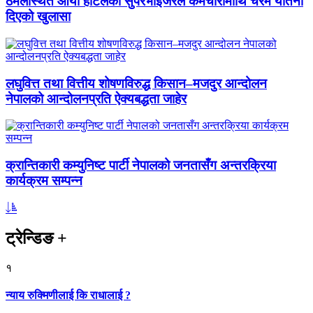
ठमेलस्थित आर्या होटलका सुपरभाइजरले कर्मचारीमाथि चरम यातना
दिएको खुलासा
लघुवित्त तथा वित्तीय शोषणविरुद्ध किसान–मजदुर आन्दोलन
नेपालको आन्दोलनप्रति ऐक्यबद्धता जाहेर
क्रान्तिकारी कम्युनिष्ट पार्टी नेपालको जनतासँग अन्तरक्रिया
कार्यक्रम सम्पन्न
ट्रेन्डिङ
+
१
न्याय रुक्मिणीलाई कि राधालाई ?