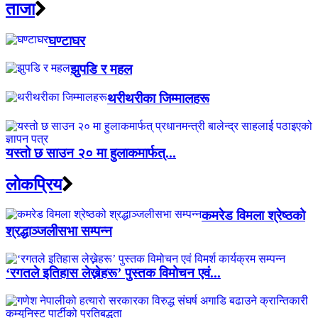
ताजा
घण्टाघर
झुपडि र महल
थरीथरीका जिम्मालहरू
यस्तो छ साउन २० मा हुलाकमार्फत्...
लाेकप्रिय
कमरेड विमला श्रेष्ठको
श्रद्धाञ्जलीसभा सम्पन्न
‘रगतले इतिहास लेख्नेहरू’ पुस्तक विमोचन एवं...