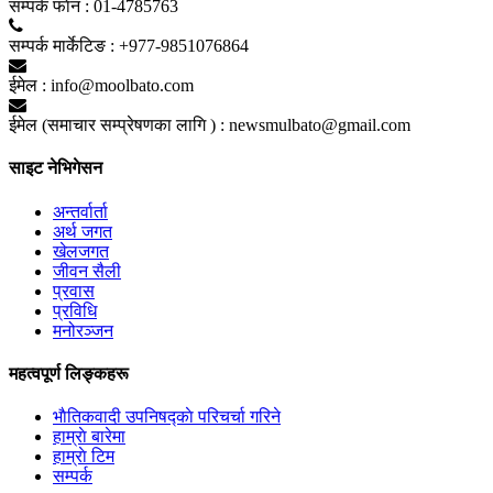
सम्पर्क फाेन :
01-4785763
सम्पर्क मार्केटिङ :
+977-9851076864
ईमेल :
info@moolbato.com
ईमेल (समाचार सम्प्रेषणका लागि ) :
newsmulbato@gmail.com
साइट नेभिगेसन
अन्तर्वार्ता
अर्थ जगत
खेलजगत
जीवन सैली
प्रवास
प्रविधि
मनोरञ्जन
महत्वपूर्ण लिङ्कहरू
भाैतिकवादी उपनिषद्काे परिचर्चा गरिने
हाम्राे बारेमा
हाम्राे टिम
सम्पर्क