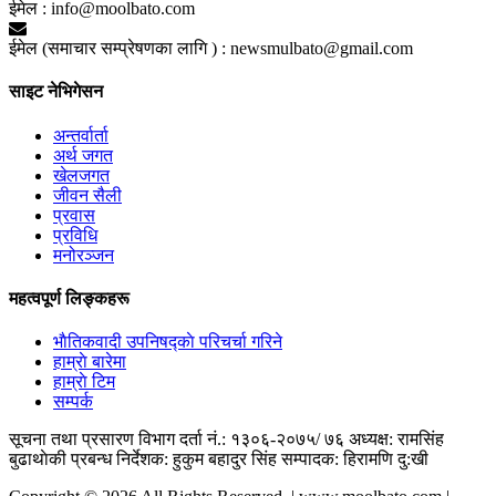
ईमेल :
info@moolbato.com
ईमेल (समाचार सम्प्रेषणका लागि ) :
newsmulbato@gmail.com
साइट नेभिगेसन
अन्तर्वार्ता
अर्थ जगत
खेलजगत
जीवन सैली
प्रवास
प्रविधि
मनोरञ्जन
महत्वपूर्ण लिङ्कहरू
भाैतिकवादी उपनिषद्काे परिचर्चा गरिने
हाम्राे बारेमा
हाम्राे टिम
सम्पर्क
सूचना तथा प्रसारण विभाग दर्ता नं.: १३०६-२०७५/ ७६
अध्यक्ष: रामसिंह
बुढाथाेकी
प्रबन्ध निर्देशक: हुकुम बहादुर सिंह
सम्पादक: हिरामणि दु:खी