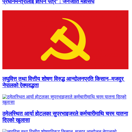
प्रधानमन्त्रीलाई ज्ञापन पत्र’ : जनजाति महासंघ
लघुवित्त तथा वित्तीय शोषण विरुद्ध आन्दोलनप्रति किसान–मजदुर
नेपालको ऐक्यवद्धता
ठमेलस्थित आर्या होटलका सुपरभाइजरले कर्मचारीमाथि चरम यातना
दिएको खुलासा