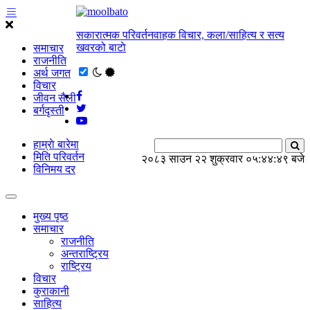
सकारात्मक परिवर्तनवाहक विचार, कला/साहित्य र सत्य
खवरको बाटाे
समाचार
राजनीति
अर्थ जगत
विचार
जीवन सैली
बर्गदृस्ती
हाम्राे बारेमा
मिति परिवर्तन
२०८३ साउन २२ शुक्रवार
०५:४४:४९ बजे
विनिमय दर
मुख्य पृष्ठ
समाचार
राजनीति
अन्तराष्ट्रिय
राष्ट्रिय
विचार
कुराकानी
साहित्य