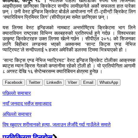
काठमाडौं, फागुन १८ ।
नेपालकै पहिलो खेलाडीका रुपमा यस सिजनको
आइपीएलमा छानिएका क्रिकेटर सन्दीप लामीछानेले अर्को सफलता हात पारेका
छन् । उनी वेस्ट इन्डिज क्रिकेट बोर्डले आयोजना गर्ने टी–ट्वीन्टी क्रिकेट लिग
‘क्यारिवियन प्रिमियर लिग’ (सीपीएल)मा समेत छानिएका छन् ।
यस लिगमा वेस्ट इन्डिजको नामबाट अन्तर्राष्ट्रिय क्रिकेटमा भाग लिने
क्यारावियन राष्ट्रका विभिन्न क्लबहरुको प्रतिस्पर्धा हुने गर्दछ । विश्वभरका
उत्कृष्ट क्रिकेटरहरु उक्त लिगमा खेल्ने गर्छन । सीपीएल २०१८ को सिजनका
लागि बिहीबार लण्डनमा भएको अक्सनमा ‘सान्ट किट्स एण्ड नेभिज
प्याट्रियट’ले सन्दीपलाई ५ हजार अमेरिकी डलरमा टिममा भित्र्याएको हो ।
‘सान्ट किट्स एण्ड नेभिज प्याट्रियट’ वेस्ट इन्डिज क्रिकेट टोलीका आक्रमक
ब्याट्स म्यान क्रिस गेलको कप्तानीमा रहेको टोली हो । यो प्रतियोगिता आगामी
८ अगस्ट देखि १६ सेप्टेम्बरसम्म क्यारिबियन क्षेत्रमा हुनेछ ।
Facebook
Twitter
LinkedIn
Viber
Email
WhatsApp
Post
पछिल्लाे समाचार
navigation
नयाँ जनवाद भर्सेज समाजवाद
अघिल्लाे समाचार
विष खुवाएर श्रीमानको हत्या, जलाउन लैजाँदै गर्दा गाउँलेले समाते
प्रतिक्रिया दिनुहोस्