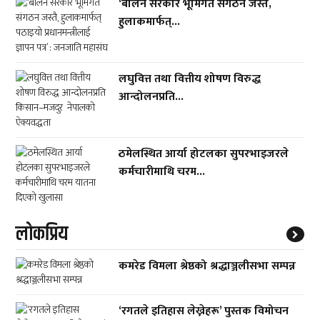
‘बालेन सरकार भूमिगत संगठन जस्तै,
हुलाकमार्फत्...
लघुवित्त तथा वित्तीय शोषण विरुद्ध
आन्दोलनप्रति...
ठमेलस्थित आर्या होटलका सुपरभाइजरले
कर्मचारीमाथि चरम...
लाेकप्रिय
कमरेड विमला श्रेष्ठको श्रद्धाञ्जलीसभा सम्पन्न
‘रगतले इतिहास लेख्नेहरू’ पुस्तक विमोचन