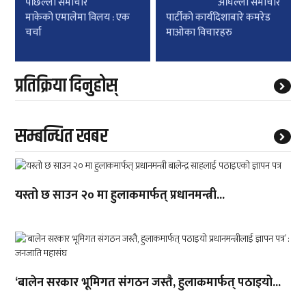
पछिल्लाे समाचार
अघिल्लाे समाचार
navigation
माकेको एमालेमा विलय : एक
पार्टीको कार्यदिशाबारे कमरेड
चर्चा
माओका विचारहरु
प्रतिक्रिया दिनुहोस्
सम्बन्धित खबर
यस्तो छ साउन २० मा हुलाकमार्फत् प्रधानमन्त्री...
‘बालेन सरकार भूमिगत संगठन जस्तै, हुलाकमार्फत् पठाइयो...