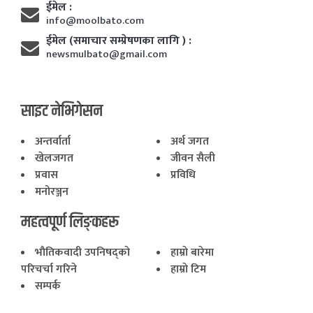
ईमेल :
info@moolbato.com
ईमेल (समाचार सम्प्रेषणका लागि ) :
newsmulbato@gmail.com
साइट नेभिगेसन
अन्तर्वार्ता
अर्थ जगत
खेलजगत
जीवन सैली
प्रवास
प्रविधि
मनोरञ्जन
महत्वपूर्ण लिङ्कहरू
भाैतिकवादी उपनिषद्काे
हाम्राे बारेमा
परिचर्चा गरिने
हाम्राे टिम
सम्पर्क