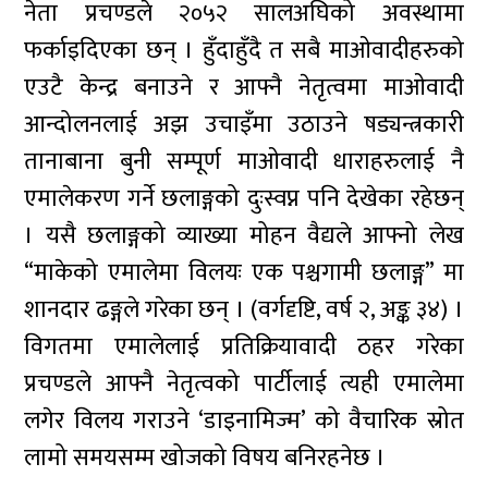
नेता प्रचण्डले २०५२ सालअघिको अवस्थामा
फर्काइदिएका छन् । हुँदाहुँदै त सबै माओवादीहरुको
एउटै केन्द्र बनाउने र आफ्नै नेतृत्वमा माओवादी
आन्दोलनलाई अझ उचाइँमा उठाउने षड्यन्त्रकारी
तानाबाना बुनी सम्पूर्ण माओवादी धाराहरुलाई नै
एमालेकरण गर्ने छलाङ्गको दुःस्वप्न पनि देखेका रहेछन्
। यसै छलाङ्गको व्याख्या मोहन वैद्यले आफ्नो लेख
“माकेको एमालेमा विलयः एक पश्चगामी छलाङ्ग” मा
शानदार ढङ्गले गरेका छन् । (वर्गदृष्टि, वर्ष २, अङ्क ३४) ।
विगतमा एमालेलाई प्रतिक्रियावादी ठहर गरेका
प्रचण्डले आफ्नै नेतृत्वको पार्टीलाई त्यही एमालेमा
लगेर विलय गराउने ‘डाइनामिज्म’ को वैचारिक स्रोत
लामो समयसम्म खोजको विषय बनिरहनेछ ।