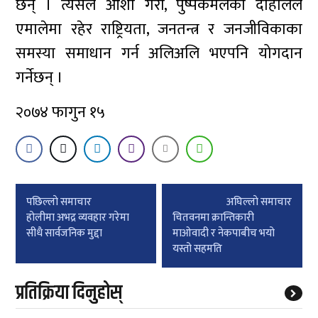
छन् । त्यसैलै आशा गरौं, पुष्पकमलका दाहालले
एमालेमा रहेर राष्ट्रियता, जनतन्त्र र जनजीविकाका
समस्या समाधान गर्न अलिअलि भएपनि योगदान
गर्नेछन् ।
२०७४ फागुन १५
Post
पछिल्लाे समाचार
अघिल्लाे समाचार
navigation
होलीमा अभद्र व्यवहार गरेमा
चितवनमा क्रान्तिकारी
सीधै सार्वजनिक मुद्दा
माओवादी र नेकपाबीच भयो
यस्तो सहमति
प्रतिक्रिया दिनुहोस्