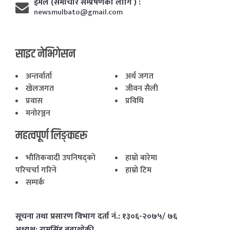
ईमेल (समाचार सम्प्रेषणका लागि ) :
newsmulbato@gmail.com
साइट नेभिगेसन
अन्तर्वार्ता
अर्थ जगत
खेलजगत
जीवन सैली
प्रवास
प्रविधि
मनोरञ्जन
महत्वपूर्ण लिङ्कहरू
भाैतिकवादी उपनिषद्काे
हाम्राे बारेमा
परिचर्चा गरिने
हाम्राे टिम
सम्पर्क
सूचना तथा प्रसारण विभाग दर्ता नं.: १३०६-२०७५/ ७६
अध्यक्ष: रामसिंह बुढाथाेकी