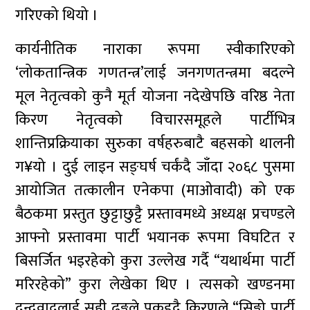
गरिएको थियो ।
कार्यनीतिक नाराका रूपमा स्वीकारिएको
‘लोकतान्त्रिक गणतन्त्र’लाई जनगणतन्त्रमा बदल्ने
मूल नेतृत्वको कुनै मूर्त योजना नदेखेपछि वरिष्ठ नेता
किरण नेतृत्वको विचारसमूहले पार्टीभित्र
शान्तिप्रक्रियाका सुरुका वर्षहरुबाटै बहसको थालनी
ग¥यो । दुई लाइन सङ्घर्ष चर्कंदै जाँदा २०६८ पुसमा
आयोजित तत्कालीन एनेकपा (माओवादी) को एक
बैठकमा प्रस्तुत छुट्टाछुट्टै प्रस्तावमध्ये अध्यक्ष प्रचण्डले
आफ्नो प्रस्तावमा पार्टी भयानक रूपमा विघटित र
बिसर्जित भइरहेको कुरा उल्लेख गर्दै “यथार्थमा पार्टी
मरिरहेको” कुरा लेखेका थिए । त्यसको खण्डनमा
द्वन्द्ववादलाई सही ढङ्गले पकड्दै किरणले “सिङ्गो पार्टी