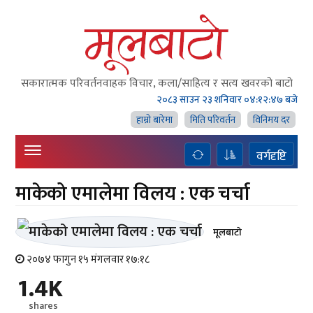
सकारात्मक परिवर्तनवाहक विचार, कला/साहित्य र सत्य खवरको बाटाे
२०८३ साउन २३ शनिवार
०४:१२:४८ बजे
हाम्राे बारेमा
मिति परिवर्तन
विनिमय दर
वर्गदृष्टि
माकेको एमालेमा विलय : एक चर्चा
मूलबाटाे
२०७४ फागुन १५ मंगलवार १७:१८
1.4K
shares