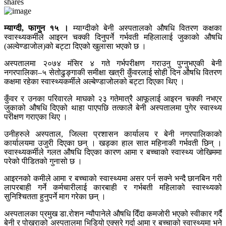
shares
म्याग्दी, फागुन १५ ।
म्याग्दीको बेनी अस्पतालको औषधि वितरण कक्षका
स्वास्थ्यकर्मीले आइरन चक्की दिनुपर्ने गर्भवती महिलालाई जुकाको औषधि
(अल्वेण्डाजोल)को बट्टा दिएको खुलासा भएको छ ।
अस्पतालमा २०७४ मंसिर ४ गते गर्भपरीक्षण गराउनु पुग्नुभएकी बेनी
नगरपालिका–५ सेतोढुङ्गाकी समीक्षा खत्री कुँवरलाई सोही दिन औषधि वितरण
कक्षमा रहेका स्वास्थ्यकर्मीले अल्बेण्डाजोलको बट्टा दिएका थिए ।
कुँवर र उनका परिवारले माघको २३ गतेमात्रै आफूलाई आइरन चक्की नभएर
जुकाको औषधि दिएको थाहा पाएपछि तत्कालै बेनी अस्पतालमा पुगेर स्वास्थ्य
परीक्षण गराएका थिए ।
उनीहरुले अस्पताल, जिल्ला प्रशासन कार्यालय र बेनी नगरपालिकाको
कार्यालयमा उजुरी दिएका छन् । खड्का हाल सात महिनाकी गर्भवती छिन् ।
स्वास्थ्यकर्मीले गलत औषधि दिएका कारण आमा र बच्चाको स्वास्थ्य जोखिममा
परेको पीडितको गुनासो छ ।
आइरनको कमीले आमा र बच्चाको स्वास्थ्यमा असर पर्न सक्ने भन्दै छानबिन गरी
लापरबाही गर्ने कर्मचारीलाई कारबाही र गर्भबती महिलाको स्वास्थ्यको
सुनिश्चितता हुनुपर्ने माग गरेका छन् ।
अस्पतालका प्रमुख डा.रोशन न्यौपानेले औषधि दिँदा कमजोरी भएको स्वीकार गर्दै
बेनी र पोखराको अस्पतालमा भिडियो एक्सरे गर्दा आमा र बच्चाको स्वास्थ्यमा भने