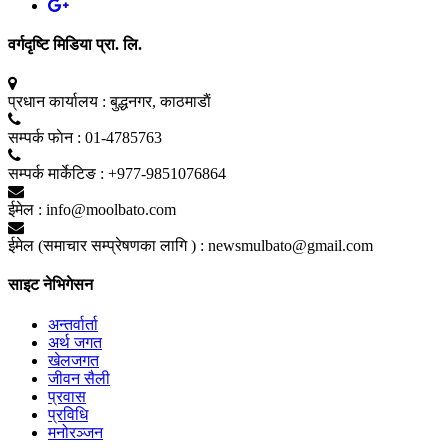
वर्गदृष्टि मिडिया प्रा. लि.
प्रधान कार्यालय :
बुद्धनगर, काठमाडाैं
सम्पर्क फाेन :
01-4785763
सम्पर्क मार्केटिङ :
+977-9851076864
ईमेल :
info@moolbato.com
ईमेल (समाचार सम्प्रेषणका लागि ) :
newsmulbato@gmail.com
साइट नेभिगेसन
अन्तर्वार्ता
अर्थ जगत
खेलजगत
जीवन सैली
प्रवास
प्रविधि
मनोरञ्जन