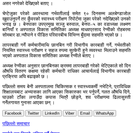
असर नगरेको देखिएको बताए ।
चेप्टेजुका परेको अवस्थामा गर्भवतीलाई समेत ९० दिनसम्म अलबेण्डाजोल
खुवाउनुपर्ने तर कुँवरको स्वास्थ्य परीक्षण रिपोर्टमा जुका परेको नदेखिएको उनको
भनाइ छ । बेनपाका उपप्रमुख सञ्जु बरुवाल, बेनपा–५ का वडाध्यक्ष लक्ष्मण
बानियाँ र अस्पताल विकास समितिका अध्यक्ष माधवप्रसाद रेग्मीको रोहबरमा
सोमबार डा.न्यौपाने र पीडित परिवारबीच विभिन्न बुँदामा सहमति भएको छ ।
लापरबाही गर्ने कर्मचारीमाथि छानबिन गरी विभागीय कारबाही गर्ने, गर्भवतीको
नियमित स्वास्थ्य परीक्षण र सहज रुपमा सुत्केरी हुने व्यवस्था मिलाउने सहमति
भएको अस्पताल विकास समितिका अध्यक्ष रेग्मीले बताए ।
अध्यक्ष रेग्मीका अनुसार छानबिनका क्रममा लापरबाही गरेको भेटिएकाले सो दिन
औषधि वितरण कक्षमा रहेकी कर्मचारी राधिका आचार्यलाई विभागीय कारबाही
प्रक्रिया अघि बढाइको छ ।
पछिल्लो समय बेनी अस्पतालमा चिकित्सक र स्वास्थ्यकर्मी नभेटिने, प्राविधिक
शिक्षालयबाट अभ्यासका लागि आएका सिकारुका भर पर्नुपर्ने, गलत औषधि दिने,
घाउको टाँका लगाउँदा कपास भित्रै छोड्ने, शव परीक्षणमा ढिलासुस्ती
गर्नेलगायत गुनासा आएका छन् ।
Facebook
Twitter
LinkedIn
Viber
Email
WhatsApp
Post
पछिल्लाे समाचार
navigation