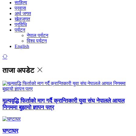
साहित्य
प्रवास
अर्थ जगत
खेलजगत
प्रविधि
पर्यटन
नेपाल पर्यटन
विश्व पर्यटन
English
ताजा अपडेट
मूल्यवृद्धि फिर्ताको माग गर्दै क्रान्तिकारी युवा संघ नेपालले आयल
निगममा बुझायो ज्ञापन पत्र
घण्टाघर