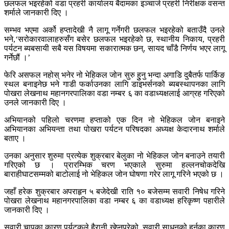
छलफल भइरहेको वडा प्रहरी कार्यालय बैदामका इञ्चार्ज प्रहरी निरीक्षक वसन्त
शर्माले जानकारी दिए ।
सम्भव भएमा अर्को हप्तादेखी नै लागू गर्नेगरी छलफल भइरहेको बताउँदै उनले
भने,‘सरोकारवालाहरुसँग बसेर छलफल भइरहेको छ, स्थानीय निकाय, प्रहरी
पर्यटन ब्यबसायी सबै यस विषयमा सकारात्मक छन्, सायद चाँडै निर्णय भएर लागू
गर्नेछौं ।’
फेरि असफल नहोस् भनेर नो भेहिकल जोन सुरु हुुनु भन्दा अगाडि दुबैतर्फ पार्किङ
स्थल बनाइनेछ भने गाडी फर्काउनका लागि डाइभर्सनको ब्यबस्थापनका लागि
पोखरा लेखनाथ महानगरपालिका वडा नम्बर ६ का वडाध्यक्षलाई आग्रह गरिएको
उनले जानकारी दिए ।
अभियानको पहिलो चरणमा हप्ताको एक दिन नो भेहिकल जोन बनाइने
अभियानका अभियन्ता तथा पोखरा पर्यटन परिषदका अध्यक्ष केदारनाथ शर्माले
बताए ।
उनका अनुसार शुरुमा प्रत्येक शुक्रबार बेलुका नो भेहिकल जोन बनाउने तयारी
गरिएको छ । प्रारम्भिक चरण भएकाले सुरुमा हल्लनचोकदेखि
बाराहीघाटसम्मको बाटोलाई नो भेहिकल जोन घोषणा गरेर लागू गरिने भएको छ ।
जहाँ हरेक शुक्रबार अपराहृन ५ बजेदेखी राति १० बजेसम्म सवारी निषेध गरिने
पोखरा लेखनाथ महानगरपालिका वडा नम्बर ६ का वडाध्यक्ष हरिकृष्ण पहारीले
जानकारी दिए ।
सवारी चापका कारण पर्यटकले हैरानी खेप्नुपरेको, सवारी साधनको हर्नका कारण