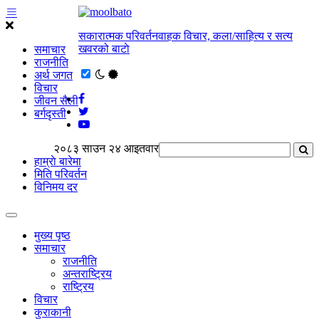
सकारात्मक परिवर्तनवाहक विचार, कला/साहित्य र सत्य
खवरको बाटाे
समाचार
राजनीति
अर्थ जगत
विचार
जीवन सैली
बर्गदृस्ती
२०८३ साउन २४ आइतवार
हाम्राे बारेमा
मिति परिवर्तन
विनिमय दर
मुख्य पृष्ठ
समाचार
राजनीति
अन्तराष्ट्रिय
राष्ट्रिय
विचार
कुराकानी