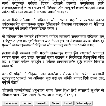
ध्वनी प्रदुषणले पर्यटक दिक्क भएकाले त्यसको उन्मुक्तिका लागि
लेकसाइडकलाई शान्त बनाउन नो भेहिकल जोन लागू गर्ने तयारी गरिएको पोखरा
पर्यटन परिषदका अध्यक्ष केदारनाथ शर्माको भनाइ छ ।
काठमाडौंको ठमेलमा नो भेहिकल जोन सफल भएको र त्यसका कारण
पर्यटनमासमेत सकारात्मक सुधार देखिएकाले पोखरामा दोश्रोपटक नो भेहिकल
जोन लागू गर्ने तयारी गरिएको उनले बताए ।
नो भेहिकल जोन बनाउने अभियानमा पर्यटन व्यवसायी सकारात्मक देखिएका छन्
। रेष्टुरण्ट एण्ड बार एशोसियसन अफ नेपाल (रेवान) पोखराका अध्यक्ष चौबहादुर
गुरुङले लेकसाइडलाई नो भेहिकल जोन बनाउनु राम्रो काम भएको बताए ।
हप्तामा केही समयको लागि भएपनि लेकसाइड शान्त हुँदा पर्यटकले आनन्दले
रमाउन पाउने भन्दै उनले यसलाई समय बढाउने र निरन्तरता दिइनुपर्नेमा जोड
दिए । यसले पर्यटन प्रवर्द्धन र पर्यटक आगमनमासमेत बृद्धि ल्याउने विश्वास
व्यक्त गरे ।
यसअघी पहिले नो भेहिकल जोन बनाउँदा संयोजक बनेका पर्यटन ब्यबसायी
सूर्यबहादुर भुजेलले अब अभियान सुरु गर्दा उप समिति बनाएर दिगो रुपमा लागू
गर्नुपर्ने बताए ।
पहिलेको कमजोरीलाई अनुभवको रुपमा लिएर शिक्षा लिदै त्यसलाई सुधारेर नो
भेहिकल जोन सँधैका लागि निरन्तर कायम राख्नुपर्ने बताए ।
Facebook
Twitter
LinkedIn
Viber
Email
WhatsApp