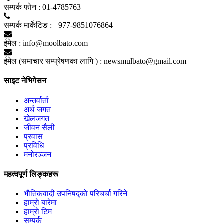
सम्पर्क फाेन :
01-4785763
सम्पर्क मार्केटिङ :
+977-9851076864
ईमेल :
info@moolbato.com
ईमेल (समाचार सम्प्रेषणका लागि ) :
newsmulbato@gmail.com
साइट नेभिगेसन
अन्तर्वार्ता
अर्थ जगत
खेलजगत
जीवन सैली
प्रवास
प्रविधि
मनोरञ्जन
महत्वपूर्ण लिङ्कहरू
भाैतिकवादी उपनिषद्काे परिचर्चा गरिने
हाम्राे बारेमा
हाम्राे टिम
सम्पर्क