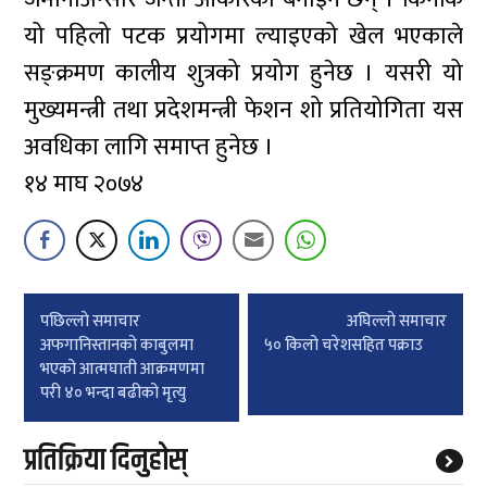
यो पहिलो पटक प्रयोगमा ल्याइएको खेल भएकाले
सङ्क्रमण कालीय शुत्रको प्रयोग हुनेछ । यसरी यो
मुख्यमन्त्री तथा प्रदेशमन्त्री फेशन शो प्रतियोगिता यस
अवधिका लागि समाप्त हुनेछ ।
१४ माघ २०७४
Post
पछिल्लाे समाचार
अघिल्लाे समाचार
navigation
अफगानिस्तानको काबुलमा
५० किलो चरेशसहित पक्राउ
भएको आत्मघाती आक्रमणमा
परी ४० भन्दा बढीको मृत्यु
प्रतिक्रिया दिनुहोस्