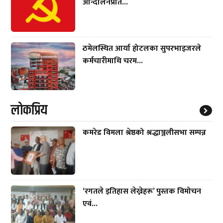
आन्दोलनप्रति...
ठमेलस्थित आर्या होटलका सुपरभाइजरले
कर्मचारीमाथि चरम...
लाेकप्रिय
कमरेड विमला श्रेष्ठको श्रद्धाञ्जलीसभा सम्पन्न
‘रगतले इतिहास लेख्नेहरू’ पुस्तक विमोचन
एवं...