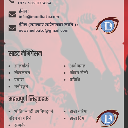
+977-9851076864
ईमेल :
info@moolbato.com
ईमेल (समाचार सम्प्रेषणका लागि ) :
newsmulbato@gmail.com
साइट नेभिगेसन
अन्तर्वार्ता
अर्थ जगत
खेलजगत
जीवन सैली
प्रवास
प्रविधि
मनोरञ्जन
महत्वपूर्ण लिङ्कहरू
भाैतिकवादी उपनिषद्काे
हाम्राे बारेमा
परिचर्चा गरिने
हाम्राे टिम
सम्पर्क