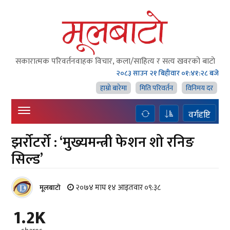
सकारात्मक परिवर्तनवाहक विचार, कला/साहित्य र सत्य खवरको बाटाे
२०८३ साउन २१ बिहीवार
०१:४१:२९ बजे
हाम्राे बारेमा
मिति परिवर्तन
विनिमय दर
वर्गदृष्टि
झर्रोटर्रो : ‘मुख्यमन्त्री फेशन शो रनिङ
सिल्ड’
२०७४ माघ १४ आइतवार ०९:३८
मूलबाटाे
1.2K