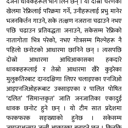
दर्जनौ धावकहरूले भाग लिने छन् । यो दोस्रो चरणको
खेलमा रेफ्रिलाई परिक्रमा गर्ने, उनीहरूलाई प्रभु मानेर
भजनकिर्तन गाउने, सके तत्क्षण नजराना चढाउने नभए
पछि चढाउन प्रतिवद्धता जनाउने, सकेसम्म रेफ्रिको
नातागोता भित्र परेको, नभए गोत्रसम्म मिल्नेहरू नै
पहिलो छनोटको आधारमा छानिने छन् । त्यसपछि
दोस्रो आधारमा आधिआकासका हकदारे
धावकहरूलाई र तेस्रो आधारमा खैरे कुइरेका
मुलुकतिरबाट दानदक्षिणा लिएर चलाइएका एनजिओ
आइएनजिओहरूबाट उक्साइएका र पालित पोषित
‘दलित’ ‘सिमान्तकृत’ जाति जनजातिका एकादुई
धावक छनोट हुने छन् । यो टीम सात प्रदेशमा
फरकफरक सङ्ख्याको हुनेछ । सकेसम्म
जमानाअन्सार जन्ती आकारका बनाइने छन् । किनकि