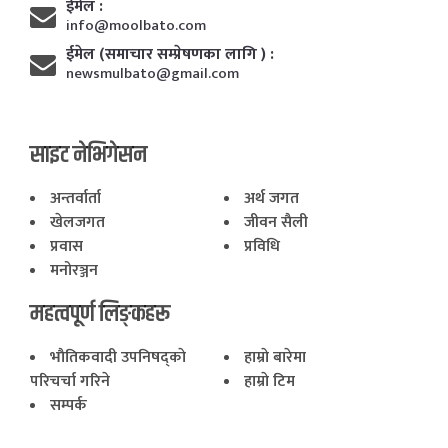
ईमेल :
info@moolbato.com
ईमेल (समाचार सम्प्रेषणका लागि ) :
newsmulbato@gmail.com
साइट नेभिगेसन
अन्तर्वार्ता
अर्थ जगत
खेलजगत
जीवन सैली
प्रवास
प्रविधि
मनोरञ्जन
महत्वपूर्ण लिङ्कहरू
भाैतिकवादी उपनिषद्काे
हाम्राे बारेमा
परिचर्चा गरिने
हाम्राे टिम
सम्पर्क