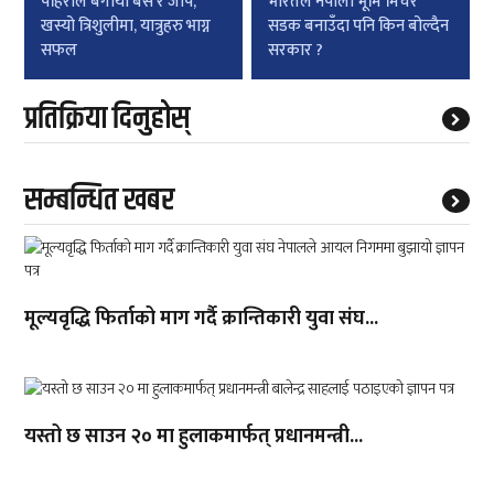
navigation
पहिरोले बगायो बस र जीप,
भारतले नेपाली भूमि मिचेर
खस्यो त्रिशुलीमा, यात्रुहरु भाग्न
सडक बनाउँदा पनि किन बोल्दैन
सफल
सरकार ?
प्रतिक्रिया दिनुहोस्
सम्बन्धित खबर
मूल्यवृद्धि फिर्ताको माग गर्दै क्रान्तिकारी युवा संघ...
यस्तो छ साउन २० मा हुलाकमार्फत् प्रधानमन्त्री...