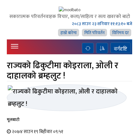
सकारात्मक परिवर्तनवाहक विचार, कला/साहित्य र सत्य खवरको बाटाे
२०८३ साउन २३ शनिवार
११:१३:११ बजे
हाम्राे बारेमा
मिति परिवर्तन
विनिमय दर
वर्गदृष्टि
राज्यको ढिकुटीमा कोइराला, ओली र
दाहालको ब्रम्हलुट !
मूलबाटाे
२०७४ साउन १९ बिहीवार ०९:५१