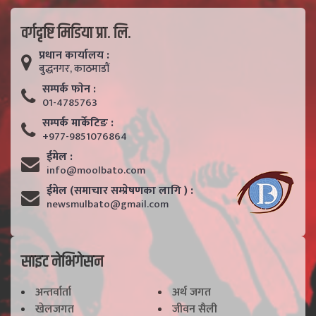
वर्गदृष्टि मिडिया प्रा. लि.
प्रधान कार्यालय :
बुद्धनगर, काठमाडाैं
सम्पर्क फाेन :
01-4785763
सम्पर्क मार्केटिङ :
+977-9851076864
ईमेल :
info@moolbato.com
ईमेल (समाचार सम्प्रेषणका लागि ) :
newsmulbato@gmail.com
साइट नेभिगेसन
अन्तर्वार्ता
अर्थ जगत
खेलजगत
जीवन सैली