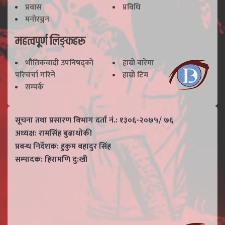
प्रवास
प्रविधि
मनोरञ्जन
महत्वपूर्ण लिङ्कहरू
भाैतिकवादी उपनिषद्काे
हाम्राे बारेमा
परिचर्चा गरिने
हाम्राे टिम
सम्पर्क
सूचना तथा प्रसारण विभाग दर्ता नं.: १३०६-२०७५/ ७६
अध्यक्ष: रामसिंह बुढाथाेकी
प्रबन्ध निर्देशक: हुकुम बहादुर सिंह
सम्पादक: हिरामणि दु:खी