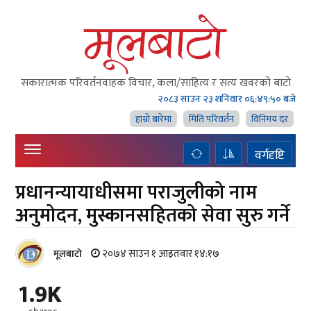
सकारात्मक परिवर्तनवाहक विचार, कला/साहित्य र सत्य खवरको बाटाे
२०८३ साउन २३ शनिवार
०६:४९:५१ बजे
हाम्राे बारेमा
मिति परिवर्तन
विनिमय दर
वर्गदृष्टि
प्रधानन्यायाधीसमा पराजुलीको नाम
अनुमोदन, मुस्कानसहितको सेवा सुरु गर्ने
२०७४ साउन १ आइतवार १४:१७
मूलबाटाे
1.9K