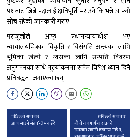
फुटकर मुद्दाको कार्यविधि सुधार गर्नुपर्ने र हार्ने
पक्षबाट जित्ने पक्षलाई क्षतिपूर्ति भराउने कि भन्ने आफ्नो
सोच रहेको जानकारी गराए ।
पराजुलीले आफू प्रधानन्यायाधीश भए
न्यायालयभित्रका विकृति र विसंगति अन्त्यका लागि
भूमिका खेल्ने र त्यसका लागि सम्पत्ति विवरण
अनुगमनका साथै मूल्यांकनमा समेत विषेश ध्यान दिने
प्रतिबद्धता जनाएका छन् ।
Post
पछिल्लाे समाचार
अघिल्लाे समाचार
navigation
आज साउने संक्रान्ति मनाइँदै
बीपी राजमार्गमा रातको
समयमा सवारी चलाउन निषेध,
नारायणघाट–मुग्लिन भएर चल्ने