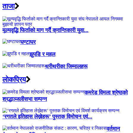
ताजा
मूल्यवृद्धि फिर्ताको माग गर्दै क्रान्तिकारी युवा...
घण्टाघर
झुपडि र महल
थरीथरीका जिम्मालहरू
लाेकप्रिय
कमरेड विमला श्रेष्ठको
श्रद्धाञ्जलीसभा सम्पन्न
‘रगतले इतिहास लेख्नेहरू’ पुस्तक विमोचन एवं...
वर्तमान