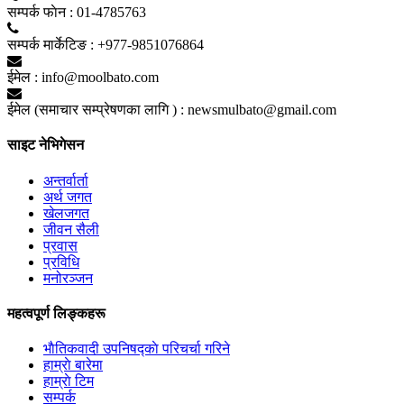
सम्पर्क फाेन :
01-4785763
सम्पर्क मार्केटिङ :
+977-9851076864
ईमेल :
info@moolbato.com
ईमेल (समाचार सम्प्रेषणका लागि ) :
newsmulbato@gmail.com
साइट नेभिगेसन
अन्तर्वार्ता
अर्थ जगत
खेलजगत
जीवन सैली
प्रवास
प्रविधि
मनोरञ्जन
महत्वपूर्ण लिङ्कहरू
भाैतिकवादी उपनिषद्काे परिचर्चा गरिने
हाम्राे बारेमा
हाम्राे टिम
सम्पर्क