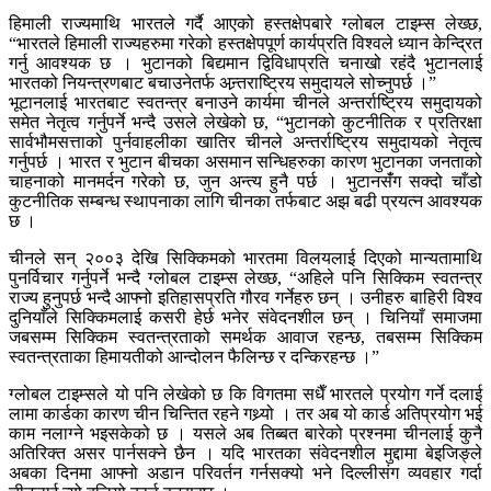
हिमाली राज्यमाथि भारतले गर्दै आएको हस्तक्षेपबारे ग्लोबल टाइम्स लेख्छ,
“भारतले हिमाली राज्यहरुमा गरेको हस्तक्षेपपूर्ण कार्यप्रति विश्वले ध्यान केन्द्रित
गर्नु आवश्यक छ । भुटानको बिद्यमान द्विविधाप्रति चनाखो रहंदै भुटानलाई
भारतको नियन्त्रणबाट बचाउनेतर्फ अन्र्तराष्ट्रिय समुदायले सोच्नुपर्छ ।”
भूटानलाई भारतबाट स्वतन्त्र बनाउने कार्यमा चीनले अन्तर्राष्ट्रिय समुदायको
समेत नेतृत्व गर्नुपर्ने भन्दै उसले लेखेको छ, “भुटानको कुटनीतिक र प्रतिरक्षा
सार्वभौमसत्ताको पुर्नवाहलीका खातिर चीनले अन्तर्राष्ट्रिय समुदायको नेतृत्व
गर्नुपर्छ । भारत र भुटान बीचका असमान सन्धिहरुका कारण भुटानका जनताको
चाहनाको मानमर्दन गरेको छ, जुन अन्त्य हुनै पर्छ । भुटानसंँग सक्दो चाँडो
कुटनीतिक सम्बन्ध स्थापनाका लागि चीनका तर्फबाट अझ बढी प्रयत्न आवश्यक
छ ।
चीनले सन् २००३ देखि सिक्किमको भारतमा विलयलाई दिएको मान्यतामाथि
पुनर्विचार गर्नुपर्ने भन्दै ग्लोबल टाइम्स लेख्छ, “अहिले पनि सिक्किम स्वतन्त्र
राज्य हुनुपर्छ भन्दै आफ्नो इतिहासप्रति गौरव गर्नेहरु छन् । उनीहरु बाहिरी विश्व
दुनियाँले सिक्किमलाई कसरी हेर्छ भनेर संवेदनशील छन् । चिनियाँ समाजमा
जबसम्म सिक्किम स्वतन्त्रताको समर्थक आवाज रहन्छ, तबसम्म सिक्किम
स्वतन्त्रताका हिमायतीको आन्दोलन फैलिन्छ र दन्किरहन्छ ।”
ग्लोबल टाइम्सले यो पनि लेखेको छ कि विगतमा सधैँ भारतले प्रयोग गर्ने दलाई
लामा कार्डका कारण चीन चिन्तित रहने गथ्र्यो । तर अब यो कार्ड अतिप्रयोग भई
काम नलाग्ने भइसकेको छ । यसले अब तिब्बत बारेको प्रश्नमा चीनलाई कुनै
अतिरिक्त असर पार्नसक्ने छैन । यदि भारतका संवेदनशील मुद्दामा बेइजिङ्ले
अबका दिनमा आफ्नो अडान परिवर्तन गर्नसक्यो भने दिल्लीसंग व्यवहार गर्दा