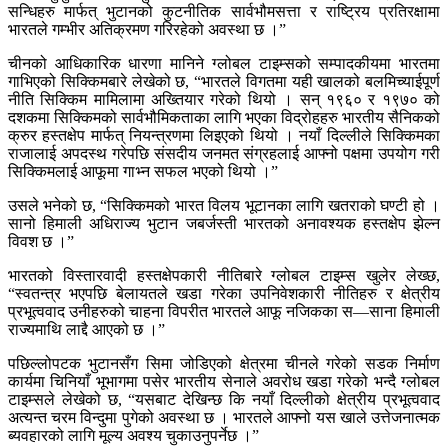
सन्धिहरु मार्फत् भुटानको कुटनीतिक सार्वभौमसत्ता र राष्ट्रिय प्रतिरक्षामा
भारतले गम्भीर अतिक्रमण गरिरहेको अवस्था छ ।”
चीनको आधिकारिक धारणा मानिने ग्लोबल टाइम्सको सम्पादकीयमा भारतमा
गाभिएको सिक्किमबारे लेखेको छ, “भारतले विगतमा यही खालको बलमिच्याईपूर्ण
नीति सिक्किम मामिलामा अख्तियार गरेको थियो । सन् १९६० र १९७० को
दशकमा सिक्किमको सार्वभौमिकताका लागि भएका विद्रोहहरु भारतीय सैनिकको
क्रुर हस्तक्षेप मार्फत् नियन्त्रणमा लिइएको थियो । नयाँ दिल्लीले सिक्किमका
राजालाई अपदस्थ गरेपछि संसदीय जनमत संग्रहलाई आफ्नो पक्षमा उपयोग गरी
सिक्किमलाई आफूमा गाभ्न सफल भएको थियो ।”
उसले भनेको छ, “सिक्किमको भारत विलय भूटानका लागि खतराको घण्टी हो ।
सानो हिमाली अधिराज्य भुटान जबर्जस्ती भारतको अनावश्यक हस्तक्षेप झेल्न
विवश छ ।”
भारतको विस्तारवादी हस्तक्षेपकारी नीतिबारे ग्लोबल टाइम्स खुलेर लेख्छ,
“स्वतन्त्र भएपछि बेलायतले खडा गरेका उपनिवेशकारी नीतिहरु र क्षेत्रीय
प्रभूत्ववाद उनीहरुको चाहना विपरीत भारतले आफू नजिकका स—साना हिमाली
राज्यमाथि लाद्दै आएको छ ।”
पछिल्लोपटक भुटानसँग सिमा जोडिएको क्षेत्रमा चीनले गरेको सडक निर्माण
कार्यमा चिनियाँ भूभागमा पसेर भारतीय सेनाले अवरोध खडा गरेको भन्दै ग्लोबल
टाइम्सले लेखेको छ, “यसबाट देखिन्छ कि नयाँ दिल्लीको क्षेत्रीय प्रभूत्ववाद
अत्यन्त चरम विन्दुमा पुगेको अवस्था छ । भारतले आफ्नो यस खाले उत्तेजनात्मक
ब्यवहारको लागि मूल्य अवश्य चुकाउनुपर्नेछ ।”