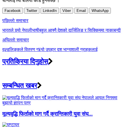
चीनलाई त्यो बलियो कार्ड हुनसक्छ ।
Facebook
Twitter
LinkedIn
Viber
Email
WhatsApp
Post
पछिल्लाे समाचार
navigation
भारतले गर्‍यो नेपालीभाषीबहुल आफ्नै देशको दार्जिलिङ र सिक्किममा नाकाबन्दी
अघिल्लाे समाचार
वल्र्डलिङ्कले वितरण ग¥यो उपहार दश भाग्यशाली ग्राहकलाई
प्रतिक्रिया दिनुहोस्
सम्बन्धित खबर
मूल्यवृद्धि फिर्ताको माग गर्दै क्रान्तिकारी युवा संघ...