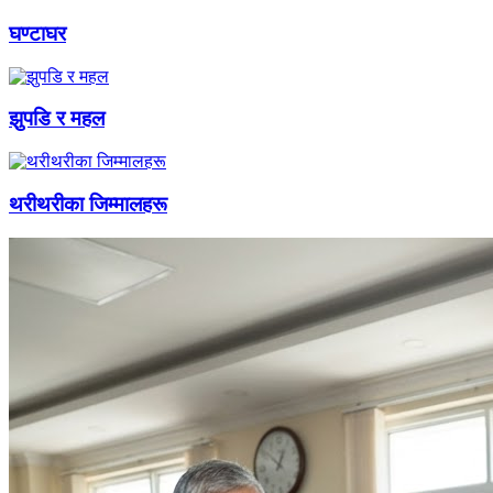
घण्टाघर
झुपडि र महल
थरीथरीका जिम्मालहरू