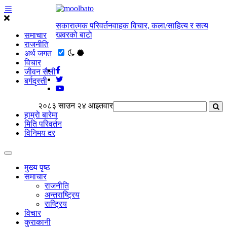
सकारात्मक परिवर्तनवाहक विचार, कला/साहित्य र सत्य
खवरको बाटाे
समाचार
राजनीति
अर्थ जगत
विचार
जीवन सैली
बर्गदृस्ती
२०८३ साउन २४ आइतवार
हाम्राे बारेमा
मिति परिवर्तन
विनिमय दर
मुख्य पृष्ठ
समाचार
राजनीति
अन्तराष्ट्रिय
राष्ट्रिय
विचार
कुराकानी