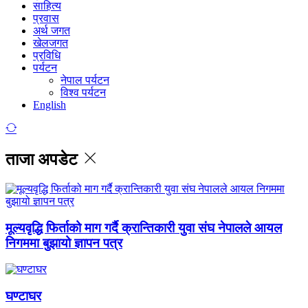
साहित्य
प्रवास
अर्थ जगत
खेलजगत
प्रविधि
पर्यटन
नेपाल पर्यटन
विश्व पर्यटन
English
ताजा अपडेट
मूल्यवृद्धि फिर्ताको माग गर्दै क्रान्तिकारी युवा संघ नेपालले आयल
निगममा बुझायो ज्ञापन पत्र
घण्टाघर