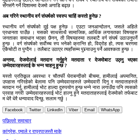
सँगसंगै गर्ने दिशाममा देजमो अगाडि बढ्छ ।
अब गरिने स्थानीय वर्ग संघर्षको स्वरुप चाहिं कस्तो हुनेछ ?
स्थानीय वर्ग संघर्षको दुई पक्ष हुनेछ । एउटा जनआन्दोलन, जसले अहिले
प्रधानता पाउँछ । यसको साथसाथै सामाजिक, आर्थिक लगायतका विषयहरु
जनताका समाधान भएका छैनन्, ती विषयहरुमा तलबाटै वर्ग संघर्ष उठाउनुपर्ने
हुन्छ । वर्ग संघर्षको सर्वाेच्च रुप भनेको क्रान्ति हो, विद्रोह हो, त्यस चरणमा
एकैचोटी त पुग्दैन । तलैबाट उठाएर त्यहाँसम्म पु¥याउनु पर्ने आवश्कता हुन्छ ।
अन्तमा, देजमोलाई मतदान गर्नुहुने मतदाता र देजमोबाट उठ्नु भएका
उम्मेदवारहरुलाई के भन्न चाहनु हुन्छ ?
यस्तो प्रतिकूल अवस्था र चौतर्फी घेराबन्दीको बीचमा, हामीलाई अपमानित,
उपहास गरिरहेको बेलामा पनि उम्मेदवारहरुले उम्मेदवारी दिनु र मतदाताहरुले
मतदान गर्नु, हामीलाई भोट हाल्दा दुरुपयोग हुन्छ भन्ने नारा लगाउँदा पनि त्यसको
प्रवाह नगरी उम्मेदवारहरुलाई भोट हाल्नु हुने मतदाताहरुलाई देजमोको तर्फबाट
म धेरै धेरै धन्यावाद दिन्छु, सलाम गर्छु ।
Facebook
Twitter
LinkedIn
Viber
Email
WhatsApp
Post
पछिल्लाे समाचार
navigation
कांग्रेस, एमाले र राप्रपाजस्तै माके