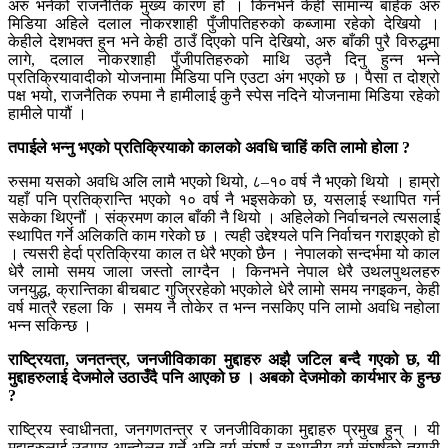
अरु भनेको राजनैतिक मुख्य कारण हो । किनभने केही सामान्य बाहेक अरु
मिडिया अहिले दलाल नोकरशाही पुँजीपतिहरुको कब्जामा रहेको देखियो ।
केहीले देशभक्त हुन भने केही ठाउँ दिएको पनि देखियो, अरु बाँकी पुरै विरुद्धमा
लागे, दलाल नोकरशाही पुँजीपतिहरुको माथि उठ्नै दिनु हुन्न भन्ने
प्रतिक्रियावादीको योजनामा मिडिया पनि एउटा अंग भएको छ । पैसा त दोश्रो
पक्ष भयो, राजनैतिक रुपमा नै हामीलाई कुनै स्पेस नदिने योजनामा मिडिया रहेको
हामीले पायौं ।
तपाईले भन्नु भएको प्रतिक्रियाको कालको अवधि चाहिं कति लामो होला ?
रुसमा यसको अवधि अलि लामै भएको थियो, ८–१० वर्ष नै भएको थियो । हाम्रो
यहाँ पनि प्रतिक्रान्ति भएको १० वर्ष नै भइसकेको छ, यसलाई स्थापित गर्न
सकेका थिएनौं । संक्रमण काल बाँकी नै थियो । अहिलेको निर्वाचनले त्यसलाई
स्थापित गर्ने अलिकति काम गरेको छ । त्यही उद्देश्यले पनि निर्वाचन गराइएको हो
। त्यसरी हेर्दा प्रतिक्रिया काल त धेरै भएको छैन । नेपालको सन्दर्भमा यो काल
धेरै लामो समय जाला जस्तो लाग्दैन । किनभने नेपाल धेरै उथलपुथलहरु
जनयुद्ध, क्रान्तिका बीचबाट गुज्रिरहेको भएकोले धेरै लामो समय नगइकन, केही
वर्ष मात्रै रहला कि । समय नै तोकेर त भन्न नसकिए पनि लामो अवधि नहोला
भन्न सकिन्छ ।
राष्ट्रियता, जनतन्त्र, जनजीविकाका मुद्दाहरु अझै जटिल बन्दै गएको छ, यी
मुद्दाहरुलाई देजमोले उठाउँदै पनि आएको छ । अबको देजमोको कार्यभार के हुन्छ
?
राष्ट्रिय स्वाधीनता, जनगणतन्त्र र जनजीविकाका मुद्दाहरु प्रमुख हुन् । यी
मुद्दाहरुलाई उठाएर आन्दोलन गर्ने अनि वर्ग संघर्ष र स्थानीय वर्ग संघर्षको तयारी