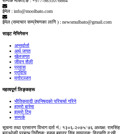
सम्पर्क मार्केटिङ :
+977-9851076864
ईमेल :
info@moolbato.com
ईमेल (समाचार सम्प्रेषणका लागि ) :
newsmulbato@gmail.com
साइट नेभिगेसन
अन्तर्वार्ता
अर्थ जगत
खेलजगत
जीवन सैली
प्रवास
प्रविधि
मनोरञ्जन
महत्वपूर्ण लिङ्कहरू
भाैतिकवादी उपनिषद्काे परिचर्चा गरिने
हाम्राे बारेमा
हाम्राे टिम
सम्पर्क
सूचना तथा प्रसारण विभाग दर्ता नं.: १३०६-२०७५/ ७६
अध्यक्ष: रामसिंह
बुढाथाेकी
प्रबन्ध निर्देशक: हुकुम बहादुर सिंह
सम्पादक: हिरामणि दु:खी