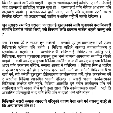
कि भोट हाल्ने ठाउँ पनि पाएनौं । हाम्रा समर्थकहरुलाई काँग्रेस एमाले माकेलाई
भोट हाल्नलाई छोडिदिनु घातक कुरा हो । जनतालाई पनि नैतिक आधारमा पनि
अप्ठ्यारो पथ्र्याे । यसकारणले हार्ने जान्दा जान्दै पनि चुनावमा उठ्ने राम्रो
स्पिरिट देखियो, यो उदाहरणलाई पार्टीमा स्थापित गर्नुेपर्ने जरुरी देखिन्छ ।
जुन मुद्दाहरु स्थापित गराउन, जनतालाई बुझाउनको लागि चुनावको क्रान्तिकारी
उपयोग देजमोले गरेको थियो, त्यो विषयमा कति हदसम्म सफल भएको पाउनु भयो
?
यस विषयमा धेरै त सफल हुन सकेनौं । यसको प्रमुख कारणहरु मध्ये एउटा
मिडियाको भूमिका पनि रहयो । मिडिया अहिले अत्यन्त व्यवसायीकरण र
ध्रुबीकरण भएको छ । क्रान्तिकारी शक्तिलाई निमिट्यान्न पारिनु पर्छ,
मिडियामा, प्रचार प्रसारमा ल्याउनु हुन्न भन्ने मान्यता आमरुपमा स्थापित गरेकोे
पाइयो । कयौं कार्यक्रमहरुमा मिडिया आउँदैन त कयौं कार्यक्रमहरुमा मिडिया
आएर पनि प्रसारण गरिँदैन, ब्ल्याक आउट नै गरिदिन्छ । मिडिया निष्पक्ष भइदिए
न प्रचार प्रसार हुने हो । प्रचार प्रसारको अर्काे पक्ष भनेको मिडियामा पैसा
खर्च गर्नु, त्यो भनेको ठुलठुला होटेलहरुमा कार्यक्रमहरु गर्ने, प्रेस कन्फरेन्स गर्ने
र यस्तोमा मिडिया आकर्षित भएको देखिन्छ । यसरी भएका कार्यक्रमको
मिडियामा कभरेज पनि नहुने, मिडिया आकर्षित हुने रंगीन कार्यक्रम पनि गर्न
नसकिएता पनि जनता बीच पुग्ने ठुला साना निकै कार्यक्रमहरु ग¥यौं । भलै ति
आशातित परिणामुखी नभए पनि केही पनि नभएको भन्ने पनि होइन ।
मिडियाले यसरी ब्ल्याक आउट नै गरिनुको कारण पैसा खर्च गर्न नसक्नु मात्रै हो
कि अन्य कारण पनि छ ?