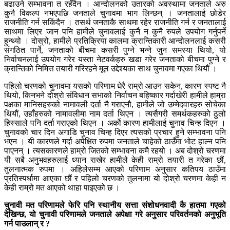
बढाउने सम्भावना त रहँदैन । आन्दोलनको उतारको अवस्थामा जनताले अरु
कुनै विकल्प नभएपछि जनताले चुनावमा भाग लिन्छन् । जनतालाई छोडेर
राजनीति गर्न सकिंदैन । तसर्थ जनताकै साथमा रहेर राजनीति गर्न र जनतालाई
साथमा लिएर जान पनि हामीले चुनावलाई कुनै न कुनै रुपले उपयोग गर्नुपर्ने
हुन्थ्यो । दोस्रो, हामीले प्रतिक्रिया कालमा क्रान्तिकारी आन्दोलनलाई कसरी
संगठित पार्ने, जनताको बीचमा कसरी पुग्ने भन्ने जुन समस्या थियो, यो
निर्वाचनलाई उपयोग गरेर यस्ता नेटवर्कहरु खडा गरेर जनताको बीचमा पुग्ने र
क्रान्तिको निमित्त तयारी गरिरहने मूल उद्देश्यका साथ चुनावमा गएका थियौं ।
पहिलो चरणको चुनावमा यसको परिणाम धेरै राम्रो आउन सकेन, कारण स्पष्ट नै
थियो, किनभने दोश्रो संविधान सभाको निर्वाचन बहिष्कार गर्दाखेरी हामीले हाम्रा
पक्षका मानिसहरुको नामावली दर्ता नै गराएनौ, हामीले जो उम्मेदवारहरु सोचेका
थियौं, उहाँहरुको नामावलीमा नाम दर्ता थिएन । त्यसैगरी समर्थकहरुको ठुलो
हिस्साले पनि दर्ता गराएको थिएन । अर्काे कारण हामीलाई चुनाव चिन्ह दिएन ।
चुनावको चार दिन अगाडि चुनाव चिन्ह दिएर त्यसको प्रचार हुने सम्भावना पनि
भएन । यी कारणले गर्दा अपेक्षित रुपमा जनताले चाहेको ठाउँमा भोट हाल्न पनि
पाएनन् । त्यसकारणले हाम्रो जितको सम्भावना कमै रहयो । अब दोश्रो चरणमा
यी सबै अनुभवहरुलाई ध्यान राखेर हामीले केही राम्रो तयारी त गरेका छौं,
तुलनात्मक रुपमा । अहिलेसम्म आएको परिणाम अनुसार कतिपय ठाउँमा
प्रतिस्पर्धामा आएका छौं र पहिलो चरणको तुलनामा यो दोश्रो चरणमा केही न
केही राम्रो मत आएको थाहा पाइएको छ ।
चुनावी मत परिणामले फेरि पनि स्थानीय सत्ता संशोधनवादी कै हातमा गएको
देखिन्छ, यो चुनावी परिणामले जनताले अपेक्षा गरे अनुसार परिवर्तनको अनुभूति
गर्न पाउलान् र ?