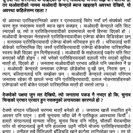
तर माओवादीको नाममा माओवादी केन्द्रले ब्याज खाइरहने अवस्था देखियो, यो
अवस्था कहिलेसम्म रहला ?
यो अवस्था प्रतिक्रान्तिको असर र प्रभावलाई चिरेर नयाँ वर्ग संघर्षको नयाँ
चरण शुरु नभएसम्म यसरी ब्याज खान सक्छन् । माओवादी केन्द्रले जति सिट
ल्याएको छ, त्यो त प्रतिक्रियावादीको दयामायाले सानो हिस्सा दिएको हो ।
माओवादी केन्द्रका नेताहरुले प्रतिक्रियावादीका एजेण्डा बोकेर हिडिरहेका छन्
। वास्तवमा प्रतिक्रियावादी एजेण्डा बोक्ने भरियाहरु हुन ती । भरियालाई भारी
बोकेको पारिश्रमिक दिए जस्तै प्रतिक्रियावादी एजेण्डा बोकेकोमा पारिश्रमिक
स्वरुप केही दिएका हुन यिनीहरुलाई । माओवादी कै माहोललाई पक्रेर यति सिट
बनाएको चाँही होइन । त्यो भनेको प्रतिक्रिवादको दलाली गरेर पाएको सुविधा
मात्रै हो, दिएको हो । जनतामा माओवादीको प्रभाव अहिले पनि जबर्जस्त नै छ
। माओवादी केन्द्रले जनताका एजेण्डा छोडेकोमा दुःखी छन्, निराश छन् ।
त्याग, बलिदानलाई पनि सम्झेका छन् । माओवादी केन्द्रले ल्याएको परिणाम
जनतामा रहेका यी छापले भन्दा पनि प्रतिक्रियावादी, दलाल नोकरशाहीहरुको
एजेण्डाको भारी बोकेर पाएको पारिश्रमिक मात्रै हो जस्तो लाग्छ ।
देजमोको पक्षमा जुन मत देखियो, त्यो जनतामा पकड नै नभएर हो कि, चुनाव
चिन्हको प्रचार प्रसार हुन नसक्नुको लगायतका कारणले हो ?
देजमो संगठन पछिल्लो चरणमा मात्रै बनेको हो । जनतामा खासै स्थापित हुने
अवसर पनि पाएन । हामी चुनावमा जाँदा धेरै नै प्रतिकूल अवस्थामा थियौं ।
हाम्रो संगठनलाई मान्यता नदिनु, चुनाव चिन्ह पनि नदिनु, चौतर्फी घेराबन्दीमा
पारेर यो संगठनलाई कुनै पनि हालतमा उठ्नै नदिने योजना प्रतिक्रियावादीले
बनाए । उनीहरु सबै मिलिजुली बाँडिचुडि खाने बाटोमा लागिरहेका छन् । तर यो