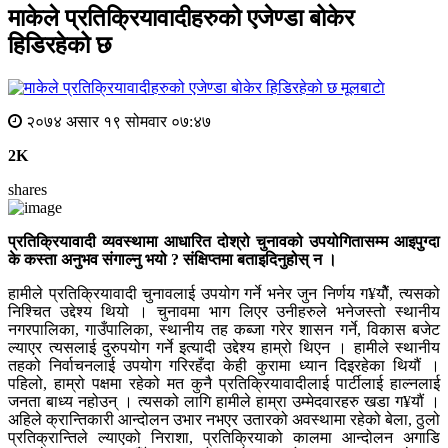
माकेले प्रतिक्रियावादीहरुको एजेण्डा बोकेर
हिडिरहेको छ
मूलबाटाे
२०७४ असार १९ सोमवार ०७:४७
2K
shares
प्रतिक्रियावादी व्यवस्थामा आधारित दोश्रो चुनावको उपयोगितासम्म आइपुग्दा
के कस्ता अनुभव संगाल्नु भयो ? संक्षिप्तमा बताइदिनुहोस् न ।
हामीले प्रतिक्रियावादी चुनावलाई उपयोग गर्ने भनेर जुन निर्णय ग¥यौें, त्यसको
निश्चित उद्देश्य थियो । चुनावमा भाग लिएर उनीहरुले भनेजस्तो स्थानीय
नगरपालिका, गाउँपालिका, स्थानीय तह कब्जा गरेर शासन गर्ने, विकास बजेट
ल्याएर त्यसलाई दुरुपयोग गर्ने इत्यादी उद्देश्य हाम्रो थिएन । हामीले स्थानीय
तहको निर्वाचनलाई उपयोग गरिरहँदा केही कुरामा ध्यान दिइरहेका थियौं ।
पहिलो, हाम्रो पक्षमा रहेको मत कुनै प्रतिक्रियावादीलाई पार्टीलाई हाल्नलाई
जनता बाध्य नहोउन् । त्यसको लागि हामीले हाम्रा उम्मेदवारहरु खडा ग¥यौं ।
अहिले क्रान्तिकारी आन्दोलन उभार नभएर उतारको अवस्थामा रहेको बेला, ठुलो
प्रतिक्रान्तिले ल्याएको निराशा, प्रतिक्रियाको कालमा आन्दोलन अगाडि