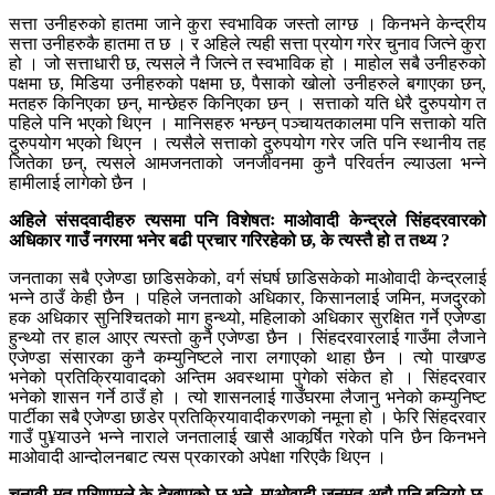
सत्ता उनीहरुको हातमा जाने कुरा स्वभाविक जस्तो लाग्छ । किनभने केन्द्रीय
सत्ता उनीहरुकै हातमा त छ । र अहिले त्यही सत्ता प्रयोग गरेर चुनाव जित्ने कुरा
हो । जो सत्ताधारी छ, त्यसले नै जित्ने त स्वभाविक हो । माहोल सबै उनीहरुको
पक्षमा छ, मिडिया उनीहरुको पक्षमा छ, पैसाको खोलो उनीहरुले बगाएका छन्,
मतहरु किनिएका छन्, मान्छेहरु किनिएका छन् । सत्ताको यति धेरै दुरुपयोग त
पहिले पनि भएको थिएन । मानिसहरु भन्छन् पञ्चायतकालमा पनि सत्ताको यति
दुरुपयोग भएको थिएन । त्यसैले सत्ताको दुरुपयोग गरेर जति पनि स्थानीय तह
जितेका छन्, त्यसले आमजनताको जनजीवनमा कुनै परिवर्तन ल्याउला भन्ने
हामीलाई लागेको छैन ।
अहिले संसदवादीहरु त्यसमा पनि विशेषतः माओवादी केन्द्रले सिंहदरवारको
अधिकार गाउँ नगरमा भनेर बढी प्रचार गरिरहेको छ, के त्यस्तै हो त तथ्य ?
जनताका सबै एजेण्डा छाडिसकेको, वर्ग संघर्ष छाडिसकेको माओवादी केन्द्रलाई
भन्ने ठाउँ केही छैन । पहिले जनताको अधिकार, किसानलाई जमिन, मजदुरको
हक अधिकार सुनिश्चितको माग हुन्थ्यो, महिलाको अधिकार सुरक्षित गर्ने एजेण्डा
हुन्थ्यो तर हाल आएर त्यस्तो कुनै एजेण्डा छैन । सिंहदरवारलाई गाउँमा लैजाने
एजेण्डा संसारका कुनै कम्युनिष्टले नारा लगाएको थाहा छैन । त्यो पाखण्ड
भनेको प्रतिक्रियावादको अन्तिम अवस्थामा पुगेको संकेत हो । सिंहदरवार
भनेको शासन गर्ने ठाउँ हो । त्यो शासनलाई गाउँघरमा लैजानु भनेको कम्युनिष्ट
पार्टीका सबै एजेण्डा छाडेर प्रतिक्रियावादीकरणको नमूना हो । फेरि सिंहदरवार
गाउँ पु¥याउने भन्ने नाराले जनतालाई खासै आकर्र्षित गरेको पनि छैन किनभने
माओवादी आन्दोलनबाट त्यस प्रकारको अपेक्षा गरिएकै थिएन ।
चुनावी मत परिणामले के देखाएको छ भने, माओवादी जनमत अझै पनि बलियो छ,