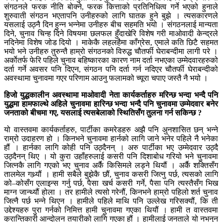
संगठनले फरक नीति बोक्ने, फरक कित्ताको प्रतिनिधित्व गर्ने भएको हुनाले
शुरुवाती संगठन भएतापनि उनीहरुको लागि घातक हुने बुझे । त्यसकारणले
यसलाई उठ्नै दिन हुन्न भन्नेमा उनीहरु बीच सहमति भयो । संगठनलाई मान्यता
दिने, चुनाव चिन्ह दिने विषयमा छलफल हुँदाखेरि विशेष गरी माओवादी केन्द्रले
नदिनेमा विशेष जोड दियो । माकेकै लहलहैमा काँग्रेस, एमाले कति छिटै सहमत
भयो भने उनीहरु तुरुन्तै हाम्रो संगठनको विरुद्ध चौतर्फी घेराबन्दीमा लागी परे ।
अर्काेतर्फ फेरि पहिले चुनाव बहिष्कारका कारण नाम दर्ता नभएका उम्मेदवारहरुको
दर्ता गर्ने अवसर पनि दिएन, संगठन पनि दर्ता गर्न नदिएर चौतर्फी घेराबन्दीको
अवस्थामा चुनावमा गएर परिणाम आउनु फलामको च्यूरा चपाए जस्तै नै भयो ।
हिजो युद्धकालीन अवस्थामा माओवादी नेता कार्यकर्ताहरु मरिन्छ भन्दा भन्दै पनि
युद्धमा हामफाल्थे अहिले चुनावमा हारिन्छ भन्दा भन्दै पनि चुनावमा उम्मेदवार बनेर
जनताको बीचमा गए, यसलाई त्यसबेलाको स्थितिसँग तुलना गर्न सकिन्छ ?
यो वास्तवमा कार्यकर्ताहरु, पार्टीका कमरेडहरु अझै पनि अुनशासित छन् भन्ने
राम्रो उदाहरण हो । किनभने चुनावमा हार्नको लागि जाने भनेर पहिले नै भनेका
हौं । हार्नका लागि कोही पनि उठ्दैनन् । अरु पार्टीका भए उम्मेदवार उठ्दै
उठ्दैनन् थिए । यो कुरा उहाँहरुलाई कसरी पनि दिशाबोध गरियो भने चुनावमा
जित्नकै लागि गएको भए चुनाव अर्कै किसिमले लड्ने थियौं । अर्कै शक्तिसँग
तालमेल गथ्र्यौं । हामी सबैले बुझेकै छौं, चुनाव कसरी जित्नु पर्छ, त्यसको लागि
को–कोसँग एलाइन्स गर्नु पर्छ, पैसा खर्च कसरी गर्ने, पैसा पनि त्यस्तैसँग भिख
माग्न जान्थ्यौं होला । तर हामीले त्यसो गरेनौं, किनभने हाम्रो पहिलो शर्त चुनाव
जित्नै पर्छ भन्ने थिएन । हामीले पहिले माथि पनि उल्लेख गरिसक्यौं, कि ती
उद्देश्यहरु पुरा गर्नको निमित्त हामी चुनावमा गएका थियौं । हामी त वास्तवमा
क्रान्तिकारी आन्दोलन तयारीको लागि गएका हौं । हामीलाई जनताले यो नभनुन