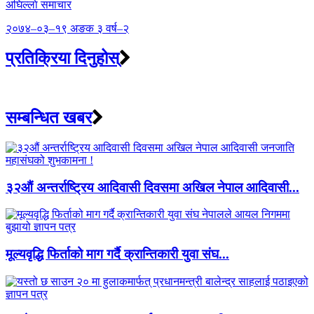
अघिल्लाे समाचार
२०७४–०३–१९ अङक ३ वर्ष–२
प्रतिक्रिया दिनुहोस्
सम्बन्धित खबर
३२औं अन्तर्राष्ट्रिय आदिवासी दिवसमा अखिल नेपाल आदिवासी...
मूल्यवृद्धि फिर्ताको माग गर्दै क्रान्तिकारी युवा संघ...