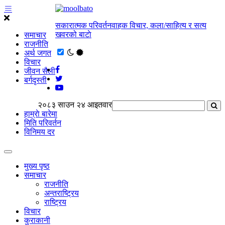
सकारात्मक परिवर्तनवाहक विचार, कला/साहित्य र सत्य
खवरको बाटाे
समाचार
राजनीति
अर्थ जगत
विचार
जीवन सैली
बर्गदृस्ती
२०८३ साउन २४ आइतवार
हाम्राे बारेमा
मिति परिवर्तन
विनिमय दर
मुख्य पृष्ठ
समाचार
राजनीति
अन्तराष्ट्रिय
राष्ट्रिय
विचार
कुराकानी