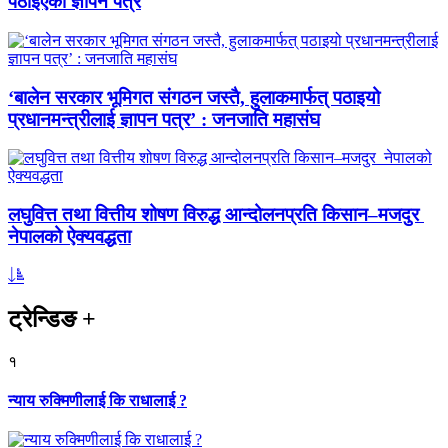
पठाइएको ज्ञापन पत्र
‘बालेन सरकार भूमिगत संगठन जस्तै, हुलाकमार्फत् पठाइयो
प्रधानमन्त्रीलाई ज्ञापन पत्र’ : जनजाति महासंघ
लघुवित्त तथा वित्तीय शोषण विरुद्ध आन्दोलनप्रति किसान–मजदुर
नेपालको ऐक्यवद्धता
ट्रेन्डिङ
+
१
न्याय रुक्मिणीलाई कि राधालाई ?