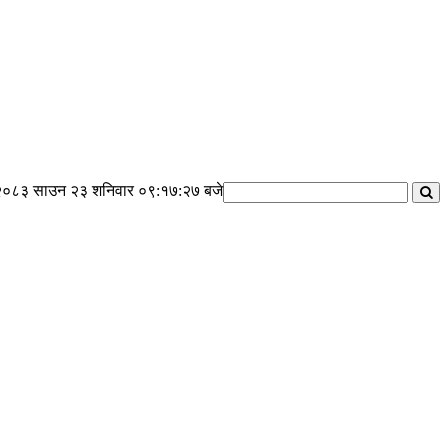
२०८३ साउन २३ शनिवार
०९:१७:२८ बजे