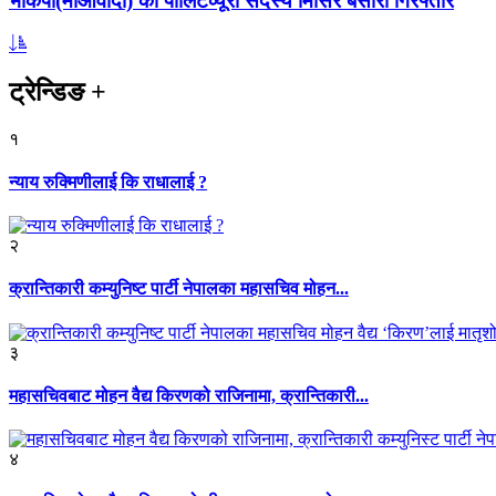
भाकपा(माओवादी) का पोलिटव्यूरो सदस्य मिसिर बेसारा गिरफ्तार
ट्रेन्डिङ
+
१
न्याय रुक्मिणीलाई कि राधालाई ?
२
क्रान्तिकारी कम्युनिष्ट पार्टी नेपालका महासचिव मोहन...
३
महासचिवबाट मोहन वैद्य किरणको राजिनामा, क्रान्तिकारी...
४