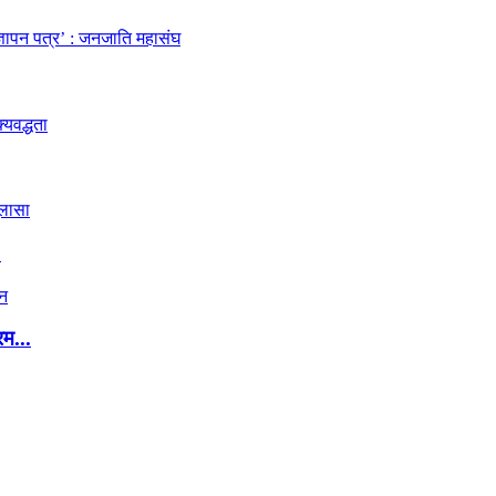
.
रम...