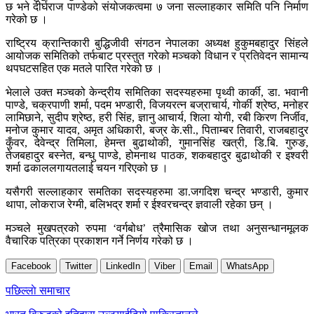
छ भने दीर्घराज पाण्डेको संयोजकत्वमा ७ जना सल्लाहकार समिति पनि निर्माण
गरेको छ ।
राष्ट्रिय क्रान्तिकारी बुद्धिजीवी संगठन नेपालका अध्यक्ष हुकुमबहादुर सिंहले
आयोजक समितिको तर्फबाट प्रस्तुत गरेको मञ्चको विधान र प्रतिवेदन सामान्य
थपघटसहित एक मतले पारित गरेको छ ।
भेलाले उक्त मञ्चको केन्द्रीय समितिका सदस्यहरुमा पृथ्वी कार्की, डा. भवानी
पाण्डे, चक्रपाणी शर्मा, पदम भण्डारी, विजयरत्न बज्राचार्य, गोर्की श्रेष्ठ, मनोहर
लामिछाने, सुदीप श्रेष्ठ, हरी सिंह, ज्ञानु आचार्य, शिला योगी, रबी किरण निर्जीव,
मनोज कुमार यादव, अमृत अधिकारी, बज्र के.सी., पिताम्बर तिवारी, राजबहादुर
कुँवर, देवेन्द्र तिमिला, हेमन्त बुढाथोकी, गुमानसिंह खत्री, डि.बि. गुरुङ,
तेजबहादुर बस्नेत, बन्धु पाण्डे, होमनाथ पाठक, शकबहादुर बुढाथोकी र इश्वरी
शर्मा ढकाललगायतलाई चयन गरिएको छ ।
यसैगरी सल्लाहकार समतिका सदस्यहरुमा डा.जगदिश चन्द्र भण्डारी, कुमार
थापा, लोकराज रेग्मी, बलिभद्र शर्मा र ईश्वरचन्द्र ज्ञवाली रहेका छन् ।
मञ्चले मुखपत्रको रुपमा ‘वर्गबोध’ त्रैमासिक खोज तथा अनुसन्धानमूलक
वैचारिक पत्रिका प्रकाशन गर्ने निर्णय गरेको छ ।
Facebook
Twitter
LinkedIn
Viber
Email
WhatsApp
Post
पछिल्लाे समाचार
navigation