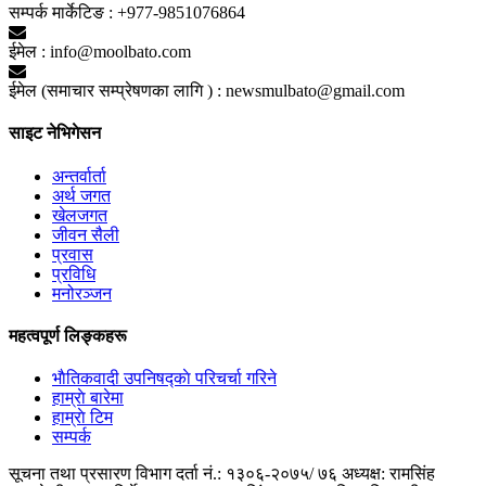
सम्पर्क मार्केटिङ :
+977-9851076864
ईमेल :
info@moolbato.com
ईमेल (समाचार सम्प्रेषणका लागि ) :
newsmulbato@gmail.com
साइट नेभिगेसन
अन्तर्वार्ता
अर्थ जगत
खेलजगत
जीवन सैली
प्रवास
प्रविधि
मनोरञ्जन
महत्वपूर्ण लिङ्कहरू
भाैतिकवादी उपनिषद्काे परिचर्चा गरिने
हाम्राे बारेमा
हाम्राे टिम
सम्पर्क
सूचना तथा प्रसारण विभाग दर्ता नं.: १३०६-२०७५/ ७६
अध्यक्ष: रामसिंह