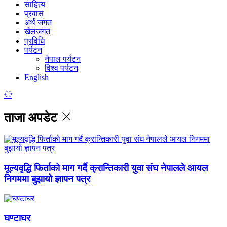
साहित्य
प्रवास
अर्थ जगत
खेलजगत
प्रविधि
पर्यटन
नेपाल पर्यटन
विश्व पर्यटन
English
ताजा अपडेट
मूल्यवृद्धि फिर्ताको माग गर्दै क्रान्तिकारी युवा संघ नेपालले आयल
निगममा बुझायो ज्ञापन पत्र
घण्टाघर