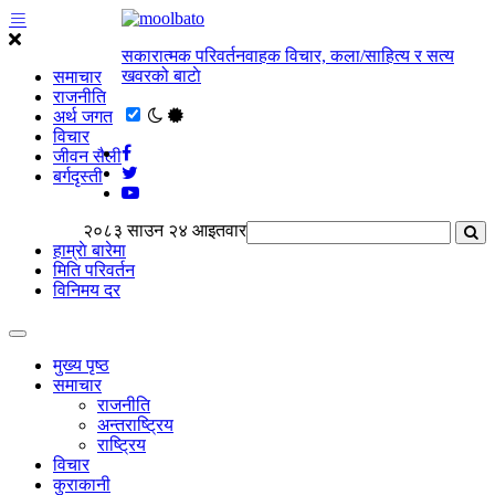
सकारात्मक परिवर्तनवाहक विचार, कला/साहित्य र सत्य
खवरको बाटाे
समाचार
राजनीति
अर्थ जगत
विचार
जीवन सैली
बर्गदृस्ती
२०८३ साउन २४ आइतवार
हाम्राे बारेमा
मिति परिवर्तन
विनिमय दर
मुख्य पृष्ठ
समाचार
राजनीति
अन्तराष्ट्रिय
राष्ट्रिय
विचार
कुराकानी