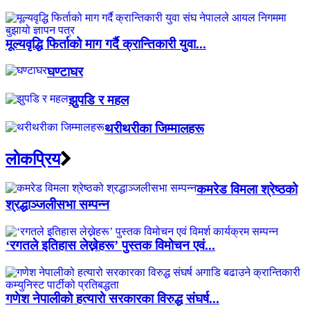
मूल्यवृद्धि फिर्ताको माग गर्दै क्रान्तिकारी युवा...
घण्टाघर
झुपडि र महल
थरीथरीका जिम्मालहरू
लाेकप्रिय
कमरेड विमला श्रेष्ठको
श्रद्धाञ्जलीसभा सम्पन्न
‘रगतले इतिहास लेख्नेहरू’ पुस्तक विमोचन एवं...
गणेश नेपालीको हत्यारो सरकारका विरुद्ध संघर्ष...