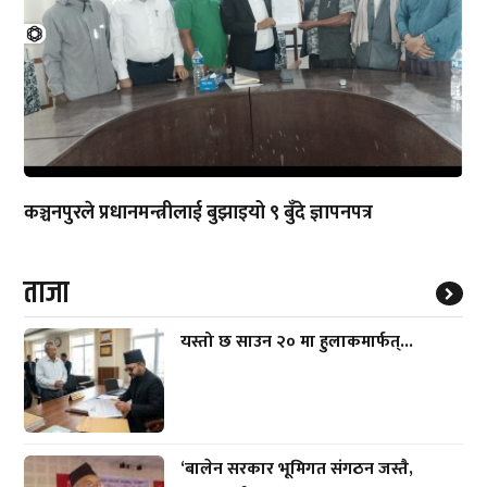
कञ्चनपुरले प्रधानमन्त्रीलाई बुझाइयो ९ बुँदे ज्ञापनपत्र
ताजा
यस्तो छ साउन २० मा हुलाकमार्फत्...
‘बालेन सरकार भूमिगत संगठन जस्तै,