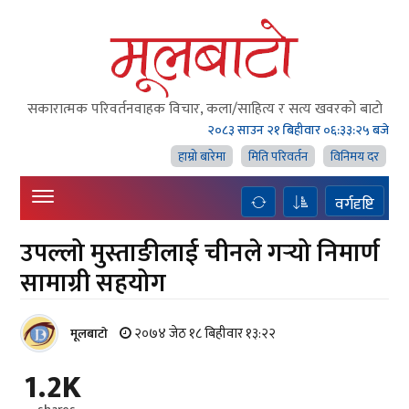
सकारात्मक परिवर्तनवाहक विचार, कला/साहित्य र सत्य खवरको बाटाे
२०८३ साउन २१ बिहीवार
०६:३३:२६ बजे
हाम्राे बारेमा
मिति परिवर्तन
विनिमय दर
वर्गदृष्टि
उपल्लो मुस्ताङीलाई चीनले गर्‍यो निमार्ण
सामाग्री सहयोग
२०७४ जेठ १८ बिहीवार १३:२२
मूलबाटाे
1.2K