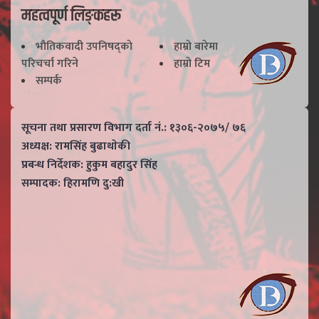
महत्वपूर्ण लिङ्कहरू
भाैतिकवादी उपनिषद्काे
हाम्राे बारेमा
परिचर्चा गरिने
हाम्राे टिम
सम्पर्क
सूचना तथा प्रसारण विभाग दर्ता नं.: १३०६-२०७५/ ७६
अध्यक्ष: रामसिंह बुढाथाेकी
प्रबन्ध निर्देशक: हुकुम बहादुर सिंह
सम्पादक: हिरामणि दु:खी