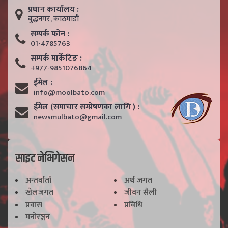
प्रधान कार्यालय :
बुद्धनगर, काठमाडाैं
सम्पर्क फाेन :
01-4785763
सम्पर्क मार्केटिङ :
+977-9851076864
ईमेल :
info@moolbato.com
ईमेल (समाचार सम्प्रेषणका लागि ) :
newsmulbato@gmail.com
साइट नेभिगेसन
अन्तर्वार्ता
अर्थ जगत
खेलजगत
जीवन सैली
प्रवास
प्रविधि
मनोरञ्जन