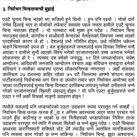
३. निर्वाचन चिन्हसम्बन्धी बुझाई
एउटै चुनाव चिन्ह भएको भए सजिलो हुने थियो । हुन पनि पथ्र्यो । मोर्चा दर्ता
गर्नमा ढिलाई भएर वा मोर्चाको तर्फबाट समयमा पहल नभएर हामीले एउटै चुनाव
चिन्ह नपाएका होइनौं । यो भ्रमबाट सबै मुक्त हुन पर्दछ । निर्वाचन चिन्ह
नपाउनुमा एमाले, कांग्रेस र माओवादी केन्द्रका नेताहरुको दिमागमा जम्मा भएको
प्रदर्शनको कारण ले हो । देशलाई उभो गतितिर होइन, उधो गतितिर धकेल्न
चाहने चिन्तनको उपज हो । बरु बुर्जुवाहरुले जनतालाई भ्रम दिनका निमित्त भन्दै
आएका र हामीले सुन्दै आएको विषय भनेको प्रजातन्त्रको उच्च अभ्यास भनेको
लोकतन्त्र हो रे । त्यसमा दश वर्षको जनयुद्ध, १९ दिने जनआन्दोलन, मधेश
आन्दोलन, आदिवासी जनजाति आन्दोलन पश्चात अझ संविधान सभाद्वारा बनेको
संविधान र त्यसैका आधारमा प्राप्त लोकतान्त्रिक गणतन्त्र । जहाँ संसदमा
उपस्थित २७ दलभन्दा बाहिर रहेका ७५ वटै जिल्लामा आफ्नो संगठन भएका
पार्टीहरुलाई निर्वाचनमा भाग लिन वा उपयोग तयार भएर निर्वाचन आयोगमा दर्ता
भएका पार्टीहरुलाई चुनाव चिन्ह दिनबाट प्रतिबन्ध लगाउनु भनेको उनीहरुले भन्ने
गरेको प्रजातन्त्रको खिल्ली उडाउनु होइन ? यो पनि एउटा बुर्जुवाहरुले भन्ने
एउटा र गर्ने अर्को विचको नाङ्गो उदाहरण होइन ?
त्यसैले यसलाई पनि भण्डाफोरको एउटा उदाहरण रुपमा प्रस्तुत गर्न सक्छौं ।
निर्वाचन चिन्ह फरक–फरक हँुदा र अन्तिम अवस्थामा आएर मात्र प्रचार गर्न
पाउने हुँदा कठीनाइ त भएको छ तर यिनीहरुको भण्डाफोरका निमित्त ताजा
उदाहरण प्रस्तुत गर्न त्यति नै मसला मिलेको छ भन्ने बुझ्नु पर्दछ । एउटै चिन्हका
आधारमा क्रान्तिकारी शक्तिले भोट धेरै ल्याउँछ भन्ने आतंकित मानसिकताले
पनि त्यसमा काम गरेको छ भन्न सकिन्छ । निर्वाचन चिन्ह, झुठा आश्वासन,