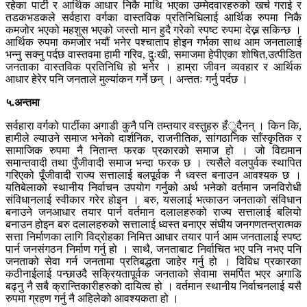
रहेका पार्टी र आर्थिक आधार निकै माथि भएका उम्मेदवारहरुको खर्च गराई र
तडकभडकले सर्वहारा वर्गका वास्तविक प्रतिनिधिलाई आर्थिक रुपमा निकै
कमजोर भएको महशुस भएको जस्तो मान हुदै गरेको स्पष्ट रुपमा देख्न सकिन्छ ।
आर्थिक रुपमा कमजोर भयौं भनेर पश्चाताप होइन गर्भका साथ आम जनतालाई
भन्नु सक्नु पर्दछ वास्तवमा हामी गरिव, दुःखी, समाजमा हेपीएका शोषित,उत्पीडित
जनताका वास्तविक प्रतिनिधि हो भनेर । हाम्रा जीवन व्यवहार र आर्थिक
आधार हेरेर पनि जनताले मुल्यांकन गर्ने छन् । अन्ततः गर्नु पर्दछ ।
५.अन्तमा
सर्वहारा वर्गको पार्टीका अगाडी कुनै पनि तम्तयार वस्तुहरु हँुदैनन् । किन कि,
हामीले ल्याउने समाज भनेको दार्शनिक, राजनीतिक, सांगठानिक साँस्कृतिक र
सामाजिक रुपमा नै नितान्त फरक प्रकारको समाज हो । जो विद्यमान
समान्तवादी तथा पुँजीवादी समाज भन्दा फरक छ । त्यसैले वलपुर्वक स्थापित
गरिएको पूँजीवादी राज्य सत्तालाई बलपूर्वक नै ध्वस्त बनाउन आवश्यक छ ।
यतिबेलाको स्थानीय निर्वाचन उपयोग गर्नुको अर्थ भनेको वर्तमान जनविरोधी
संविधानलाई स्वीकार गरेर होइन । बरु, यसलाई भत्काउन जनताको संविधान
बनाउने जनआधार तयार पार्न वर्तमान दलालहरुको राज्य सत्तालाई बलियो
बनाउन होइन बरु दलालहरुको सत्तालाई ध्वस्त बनाएर संघीय जनगणतन्त्रात्मक
सत्ता निर्माणका लागि विद्रोहका निमित्त आधार तयार पार्न आम जनतालाई स्पष्ट
पार्न जनसंगठन निर्माण गर्नु हो । साथै, जनताबाट निर्वाचित भए पनि नभए पनि
जनताको सेवा गर्न जनतामा प्रतिबद्धता जाहेर गर्नु हो । विविध प्रकारका
कठीनाईलाई पन्छाउदै सक्रियतापूर्वक जनताको सेवामा समर्पित भएर अगाडि
बढ्नु नै सबै क्रान्तिकारीहरुको दायित्व हो । वर्तमान स्थानीय निर्वाचनलाई यसै
रुपमा ग्रहण गर्नु नै अहिलेको आवश्यकता हो ।