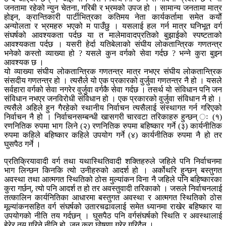
जनतामा रहेको न्युन चेतना, गरिबी र भ्रमको उपज हो । सामान्य जनतामा मात्र
होइन, क्रान्तिकारी पार्टीभित्रका कतिमय नेता कार्यकर्तामा समेत कयौं
अन्योलता र भ्रमहरु भएको म पाउँछु । यसलाई हल गर्न मात्र घनिभूत वर्ग
संघर्षको आवश्यकता पर्दछ या त मालेमावादप्रतिको बुझाईको स्पष्टताको
आवश्यकता पर्दछ । यसरी हेर्दा यतिबेलाको संघीय लोकतान्त्रिक गणतन्त्र
भनेको कस्तो व्याख्या हो ? यसले कुन वर्गको सेवा गर्दछ ? भन्ने कुरा बुझ्न
आवश्यक छ ।
यो व्याख्या संघीय लोकतान्त्रिक गणतन्त्र मात्र नभएर संघीय लोकतान्त्रिक
संसदीय गणतन्त्र हो । त्यसैले यो एक प्रकारको वुर्जुवा गणतन्त्र नै हो । यसले
सर्वहारा वर्गको सेवा नगरेर वुर्जुवा वर्गकै सेवा गर्दछ । तसर्थ यो संविधान पनि जन
संविधान नभएर जनविरोधी संविधान हो । एक प्रकारको वुर्जुवा संविधान नै हो ।
त्यसैले अहिले हुन गैरहेको स्थानीय निर्वाचन त्यसैलाई संस्थागत गर्न गरिएको
निर्वाचन नै हो । निर्वाचनसम्बन्धी खासगरी चारवटा तरिकाहरु हुन्छन् ः (१)
रणनितिक रुपमा भाग लिने (२) रणनितिक रुपमा बहिष्कार गर्ने (३) कार्यनीतिक
रुपमा कहिले बहिष्कार कहिले उपयोग गर्ने (४) कार्यनीतिक रुपमा नै हो तर
घुसपैठ गर्ने ।
प्रतिक्रियावादी वर्ग तथा यथास्थितिवादी शक्तिहरुले जहिले पनि निर्वाचनमा
भाग लिन्छन किनकि त्यो उनीहरुको आदर्श हो । अर्कोथरि हुन्छन् बस्तुगत
अवस्था तथा आत्मगत स्थितिको ठोस मुल्यांकन विना नै जहिले पनि बहिष्कारका
कुरा गर्छन्, त्यो पनि आदर्श त हो तर अवस्तुवादी तरिकाको । जसले निर्वाचनलाई
तत्कालिन कार्यनितिका आधारमा बस्तुगत अवस्था र आत्मगत स्थितिको ठोस
मूल्यांकनसहित वर्ग संघर्षको उतारचढावलाई समेत ध्यानमा राखेर बहिष्कार या
उपयोगको नीति तय गर्दछन् । घुसपैठ पनि वर्गसंघर्षको स्थिति र अवस्थालाई
हेरेर तय गरिने नीति हो, जुन कुरा घोषणा गरेर गरिदैन ।