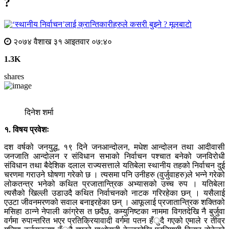
?
मूलबाटाे
२०७४ वैशाख ३१ आइतवार ०७:४०
1.3K
shares
दिनेश शर्मा
१. विषय प्रवेशः
दश वर्षको जनयुद्ध, १९ दिने जनआन्दोलन, मधेश आन्दोलन तथा आदीवासी
जनजाति आन्दोलन र संविधान सभाको निर्वाचन पश्चात बनेको जनविरोधी
संविधान तथा बैदेशिक दलाल राज्यसत्ताले यतिबेला स्थानीय तहको निर्वाचन दुई
चरणमा गराउने घोषणा गरेको छ । त्यसमा पनि उनीहरु (वुर्जुवाहरु)ले भन्ने गरेको
लोकतन्त्र भनेको कथित प्रजातान्त्रिक अभ्यासको उच्च रुप । यतिबेला
त्यसैको खिल्ली उडाउदै कथित निर्वाचनको नाटक गरिरहेका छन् । यसैलाई
एउटा जीवनमरणको सवाल बनाइरहेका छन् । आफूलाई प्रजातान्त्रिक शक्तिको
मसिहा ठान्ने नेपाली कांग्रेस त छदैछ, कम्युनिष्टका नाममा विगतदेखि नै बुर्जुवा
वर्गमा रुपान्तरित भएर प्रतिक्रियावादी वर्गमा पतन हँुदै गएको एमाले र तीव्र