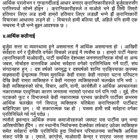
आर्थिक प्रलोभन र गुण्डागर्दीलाई आधार बनाएर क्रान्तिकारीहरुले बुर्जुवाहरुसँग
प्रतिस्पर्धा सोच्ने होइन । क्रान्तिकारीहरुले त माओले भने झै तिमी तिम्रो
हतियार लिएर लड हामी हाम्रो हतियार लिएर लडछौं भन्ने झैं क्रान्तिकारी
विचारका आधारमा लड्ने हो । विचारले हामी बलिया छौं, अहिले पनि हामी एक
नम्बरमा नै छौ भन्ने बुझ्न आवश्यक छ ।
४.आर्थिक कठीनाई
बुर्जुवा सत्ता वा व्यवस्थामा हुने असमानता नै आर्थिक असमानता हो । आखिरी
सर्वहारा वर्ग र पूँजीपति वर्गका विचको लडाई नै त्यसैमा छ । हाम्रो पार्टी नेकपा
(क्रान्तिकारी माओवादी), पार्टी समर्थित देशभक्त जनगणतान्त्रिक मोर्चा वा अन्य
जबस, मोर्चाहरु वास्तविक अर्थमा सर्वहारा वर्गको प्रतिनिधित्व गर्ने पार्टी, संघ
संगठनहरु हुन् । दश वर्षको जनयुद्ध र दशवर्षको शान्ति प्रक्रियाका क्रममा
माक्र्सवादी द्वन्द्वात्मक नियम मुताविक केही राम्रा केही नराम्रा घटना परिघटन
देखि केही राम्रा व्यक्तिहरु र केही नराम्रा व्यक्तिहरुको चलखेल पनि भयो ।
केही व्यक्तिहरुको सोच, विचार, आनि, वानी, कार्यशैली र आर्थिक अपचलनका
नकारात्मक प्रवृत्तिका कारण जनतामा नराम्रो प्रभाव पर्न पनि गयो । दुई, तीन
पटकको फुट र विभाजनले केही नकारात्मक प्रभाव छाडेपनि पार्टीका कभरमा
आर्थिक चलखेल गर्न सिपालु व्यक्तिहरु यतिबेला क्रान्तिकारी पार्टीबाट
बाहिरिएका छन् । यो सकारात्मक पक्ष हो । यसमा हामी सबै सर्वहारा वर्गका
प्रतिनिधिले गर्व गर्नु पर्दछ ।
त्यसैले इमान्दार आर्थिक रुपमा कमाजोरहरुको जमघट यस पार्टीमा छन् भन्दा
अतिशयोेक्ति हुँदैन । तर स्थानीय निर्वाचनमा देजमोका तर्फबाट उठेका व्यक्तिहरु
समेत सर्वहारा वर्गकै प्रतिनिधि हुदा निर्वाचन परिचालनमा साच्चिकै आर्थिक
संकट परेकै छ । एमाले, कांग्रेस, माओवादी केन्द्र र राप्रपा जस्ता सत्तामा