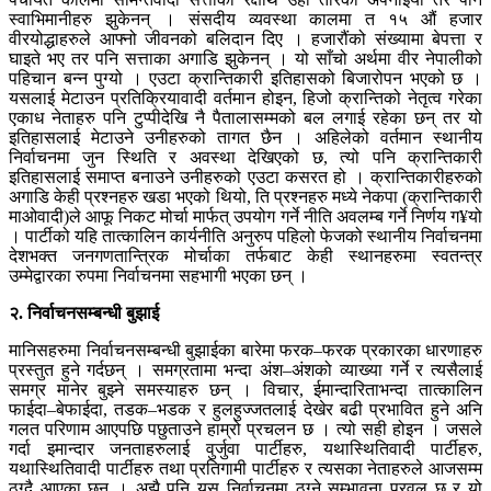
स्वाभिमानीहरु झुकेनन् । संसदीय व्यवस्था कालमा त १५ औं हजार
वीरयोद्धाहरुले आफ्नो जीवनको बलिदान दिए । हजारौंको संख्यामा बेपत्ता र
घाइते भए तर पनि सत्ताका अगाडि झुकेनन् । यो साँचो अर्थमा वीर नेपालीको
पहिचान बन्न पुग्यो । एउटा क्रान्तिकारी इतिहासको बिजारोपन भएको छ ।
यसलाई मेटाउन प्रतिक्रियावादी वर्तमान होइन, हिजो क्रान्तिको नेतृत्व गरेका
एकाध नेताहरु पनि टुप्पीदेखि नै पैतालासम्मको बल लगाई रहेका छन् तर यो
इतिहासलाई मेटाउने उनीहरुको तागत छैन । अहिलेको वर्तमान स्थानीय
निर्वाचनमा जुन स्थिति र अवस्था देखिएको छ, त्यो पनि क्रान्तिकारी
इतिहासलाई समाप्त बनाउने उनीहरुको एउटा कसरत हो । क्रान्तिकारीहरुको
अगाडि केही प्रश्नहरु खडा भएको थियो, ति प्रश्नहरु मध्ये नेकपा (क्रान्तिकारी
माओवादी)ले आफू निकट मोर्चा मार्फत् उपयोग गर्ने नीति अवलम्ब गर्ने निर्णय ग¥यो
। पार्टीको यहि तात्कालिन कार्यनीति अनुरुप पहिलो फेजको स्थानीय निर्वाचनमा
देशभक्त जनगणतान्त्रिक मोर्चाका तर्फबाट केही स्थानहरुमा स्वतन्त्र
उम्मेद्वारका रुपमा निर्वाचनमा सहभागी भएका छन् ।
२. निर्वाचनसम्बन्धी बुझाई
मानिसहरुमा निर्वाचनसम्बन्धी बुझाईका बारेमा फरक–फरक प्रकारका धारणाहरु
प्रस्तुत हुने गर्दछन् । समग्रतामा भन्दा अंश–अंशको व्याख्या गर्ने र त्यसैलाई
समग्र मानेर बुझ्ने समस्याहरु छन् । विचार, ईमान्दारिताभन्दा तात्कालिन
फाईदा–बेफाईदा, तडक–भडक र हुलहुज्जतलाई देखेर बढी प्रभावित हुने अनि
गलत परिणाम आएपछि पछुताउने हाम्रो प्रचलन छ । त्यो सही होइन । जसले
गर्दा इमान्दार जनताहरुलाई वुर्जुवा पार्टीहरु, यथास्थितिवादी पार्टीहरु,
यथास्थितिवादी पार्टीहरु तथा प्रतिगामी पार्टीहरु र त्यसका नेताहरुले आजसम्म
ठग्दै आएका छन् । अझै पनि यस निर्वाचनमा ठग्ने सम्भावना प्रवल छ र यो