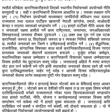
त्यसैले यतिबेला क्रान्तिकारीहरुले लिएको स्थानीय निर्वाचनको उपयोगको नीति
बस्तुवादी छ । सही र क्रान्तिकारी विचारमा आधारित छ । यसका लक्षहरु पनि
छन् । (१) निर्वाचन उपयोगको माध्यमबाट जनविरोधी संविधान तथा दलाल
राज्यसत्ता तथा दलाल पार्टीहरु खासगरी नेपाली कांग्रेस, एमाले, माओवादी
केन्द्र र राप्रपा जस्ताको भण्डाफोर गर्ने । (२) हाम्रो पार्टीको नीति अथवा देश
र जनताको पक्षमा हामीले गर्ने काम राष्ट्रियता, जनतन्त्र, जनअधिकारको
विषयहरुलाई जनतामा वीचमा पु¥याउने । (३) उक्त लक्ष पुरा गर्न एक पटक
क्रान्तिको जरुरत छ, विद्रोहको जरुरत छ र त्यसका निमित्त शक्तिको जरुरत
छ, त्यसैले जनताको मन जित्ने र उनीहरुलाई संगठित गर्ने । (४) सैद्धान्तिक,
राजनीतिक, सांगठनिक विषयका साथ साथै क्रान्तिकारीहरुलाई विजय गराएर
वास्तवमा जनताको सेवागर्ने वातावरण बनाउने । वुर्जुवा वर्गका उम्मेद्वार,
यथास्थितिका पक्षधर उम्मेदवार र क्रान्तिकारी विचारका पक्षधर उम्मेदवारका
विचमा हामीले भेद छुट्याउन सक्नु पर्दछ । जनतालाई अहिले नै स्पष्ट बनाएर
भोट हात पार्न सकेनौ भने पनि हामी सदासर्वदा जनताको सेवामा रहने छौ भन्ने
कुरा प्रतिबद्धतामार्फत् जाहेर गर्नु पर्दछ र आगामी दिनमा सक्रियतापूर्वक
जनताको सेवामा लागेर व्यवहारमा पुष्टी गरेर देखाउन सक्नु पर्दछ ।
क्रान्तिकारीहरुले जीत र हारलाई केवल भोटको कम वा बेशिलाई मात्र आधार
बनाउनु हँुदैन । भोटको कम वा वेशीको पनि महत्व त छ तर मुख्य विषय भनेको
प्रतिक्रियावादी वर्गको राज्यसत्ताले गरेका गलत क्रियाकलापको भण्डाफोर
तथा हाम्रो पार्टीको, नीति, योजना र कार्यक्रमलाई जनताका विचमा कति
सम्प्रेषण गर्न सकेमा त्यो नै हाम्रो मुख्य सफलता हो । जनतालाई कति
प्रशिक्षित गर्न सक्यौ र संगठित गर्न सक्यौं, त्यो दोस्रो सफलता हो । यो नै
यतिबेलाको निर्वाचनको उपयोगसम्बन्धी सही बुझाई हो ।