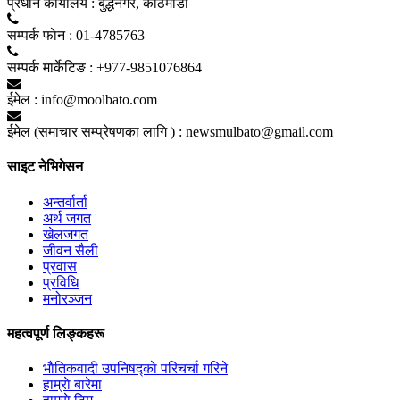
प्रधान कार्यालय :
बुद्धनगर, काठमाडाैं
सम्पर्क फाेन :
01-4785763
सम्पर्क मार्केटिङ :
+977-9851076864
ईमेल :
info@moolbato.com
ईमेल (समाचार सम्प्रेषणका लागि ) :
newsmulbato@gmail.com
साइट नेभिगेसन
अन्तर्वार्ता
अर्थ जगत
खेलजगत
जीवन सैली
प्रवास
प्रविधि
मनोरञ्जन
महत्वपूर्ण लिङ्कहरू
भाैतिकवादी उपनिषद्काे परिचर्चा गरिने
हाम्राे बारेमा