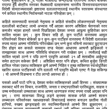
गतिमा बुर्जुवाकरण हँुदै गएको माओवादी केन्द्रदेखि प्रतिगामी विचार बोकेको
राप्रपा हुँदै क्षेत्रीय स्तरका मेधशवादी दलहरुसम्म भारतीय विस्तारवादलगायत
विदेशी साम्राज्यवादको इशारामा दलालतन्त्रलाई स्थानीय स्तरसम्म संस्थागत
गर्न कथित स्थानीय निर्वाचनको नाटक गरिरहेका छन् ।
कहिले सामन्तवादी सत्ताको नेतृत्वमा त कहिले संसदीय लोकतन्त्रको नेतृत्वमा
दलालीको बाटोबाट लामो अभ्यास गर्दै आएका कारण अशिक्षित चेतनाको स्तर
कमजोर भएका हाम्रो जस्तो पिछडिएका देशका जनता आफूमा कुहिरोका काग
सावित भएका छन् । कुन विचार सहि हो, कुन पार्टीले वास्तवमा आमुल
परिवर्तनको विचार बोकेको छ र कुन–कुन पार्टीहरु वास्तवमा नै विदेशी दलालका
रुपमा मात्र आफ्ना गतिविधि गरिराखेका छन् भन्ने कुरा मसिनो तवरबाट छुट्याउन
तिर होइन बरु कसले सामदाम दण्ड भेदका आधारमा अत्यन्तै झड्किलो र
तामझामका साथ आफ्ना गतिविधि संचालन गरी राखेका छन् । त्यसैलाई सही
सावित भएको ठान्ने र पछि लाग्ने प्रवृत्ति आजको २१ औं शताब्दीमा आईपुग्दा
समेत हटाउन सकेका छैनौं । अशिक्षित मात्र पनि होइन, कथित बुर्जुवा डिग्री
हासिल गरेका एकाध व्यक्तिहरु झनै आफ्नो निहित र तुच्छ व्यक्तिगत स्वार्थपूर्तिका
खातिर दलाल पार्टीहरुको पनि दलाली गर्ने प्रवृत्ति बढेको प्रष्ट नै देख्न सकिन्छ
। यो अत्यन्तै विडम्बना र टीठ लाग्दो अवस्था हो ।
यसको अर्को पाटो पनि छ, देशका सचेत व्यक्तिहरुको अर्को हिस्सा । संख्यात्मक
तवरबाट थोरै तर विचार, राजनीति, जनता र राष्ट्रप्रतिको प्रतिवद्धता, साहस र
उच्च मनोवलको उच्चताका साथ आफ्ना धारणाहरु स्पष्ट रुपमा राख्दै आएका पनि
छन् । राणा शासनका विरुद्ध लड्ने क्रममा शासक वर्गले आफ्नो शासन
लम्ब्याउन परिवर्तनका पक्षधरहरुको विचारलाई समाप्त बनाउन छातीमा गोली
हानियो, रुखमा झण्ड्याइयो तर स्वाभिमानीहरुले आफ्नो शिर झुकाएनन् ।
पंचायत कालमा सामन्तवादी सत्ताको रक्षार्थ उही तरिका अपनाइयो तर पनि