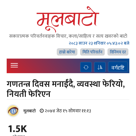
सकारात्मक परिवर्तनवाहक विचार, कला/साहित्य र सत्य खवरको बाटाे
२०८३ साउन २३ शनिवार
०५:४३:०२ बजे
हाम्राे बारेमा
मिति परिवर्तन
विनिमय दर
वर्गदृष्टि
गणतन्त्र दिवस मनाईंदै, व्यवस्था फेरियो,
नियती फेरिएन
२०७४ जेठ १५ सोमवार ११:१३
मूलबाटाे
1.5K