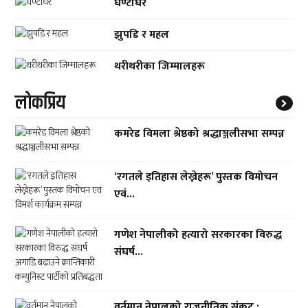
घण्टाघर
झुपडि र महल
थरीथरीका जिम्मालहरू
लाेकप्रिय
कमरेड विमला श्रेष्ठको श्रद्धाञ्जलीसभा सम्पन्न
‘रगतले इतिहास लेख्नेहरू’ पुस्तक विमोचन
एवं...
गणेश नेपालीको हत्यारो सरकारका विरुद्ध
संघर्ष...
वर्तमान नेपालको राजनीतिक संकट :