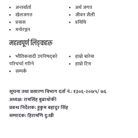
अन्तर्वार्ता
अर्थ जगत
खेलजगत
जीवन सैली
प्रवास
प्रविधि
मनोरञ्जन
महत्वपूर्ण लिङ्कहरू
भाैतिकवादी उपनिषद्काे
हाम्राे बारेमा
परिचर्चा गरिने
हाम्राे टिम
सम्पर्क
सूचना तथा प्रसारण विभाग दर्ता नं.: १३०६-२०७५/ ७६
अध्यक्ष: रामसिंह बुढाथाेकी
प्रबन्ध निर्देशक: हुकुम बहादुर सिंह
सम्पादक: हिरामणि दु:खी