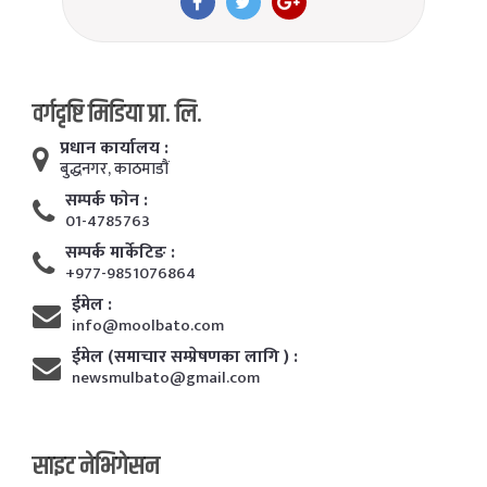
वर्गदृष्टि मिडिया प्रा. लि.
प्रधान कार्यालय :
बुद्धनगर, काठमाडाैं
सम्पर्क फाेन :
01-4785763
सम्पर्क मार्केटिङ :
+977-9851076864
ईमेल :
info@moolbato.com
ईमेल (समाचार सम्प्रेषणका लागि ) :
newsmulbato@gmail.com
साइट नेभिगेसन