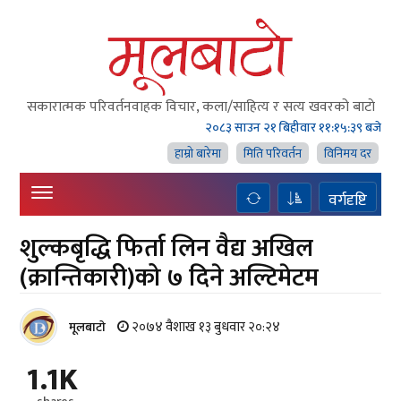
सकारात्मक परिवर्तनवाहक विचार, कला/साहित्य र सत्य खवरको बाटाे
२०८३ साउन २१ बिहीवार
११:१५:४० बजे
हाम्राे बारेमा
मिति परिवर्तन
विनिमय दर
वर्गदृष्टि
शुल्कबृद्धि फिर्ता लिन वैद्य अखिल
(क्रान्तिकारी)को ७ दिने अल्टिमेटम
२०७४ वैशाख १३ बुधवार २०:२४
मूलबाटाे
1.1K