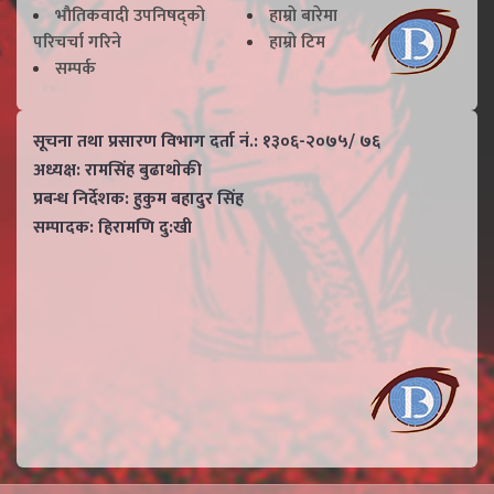
भाैतिकवादी उपनिषद्काे
हाम्राे बारेमा
परिचर्चा गरिने
हाम्राे टिम
सम्पर्क
सूचना तथा प्रसारण विभाग दर्ता नं.: १३०६-२०७५/ ७६
अध्यक्ष: रामसिंह बुढाथाेकी
प्रबन्ध निर्देशक: हुकुम बहादुर सिंह
सम्पादक: हिरामणि दु:खी