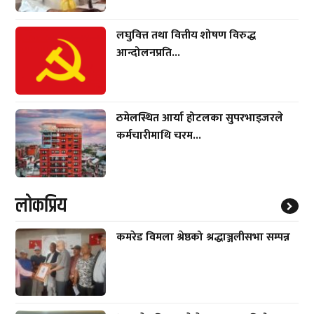
लघुवित्त तथा वित्तीय शोषण विरुद्ध
आन्दोलनप्रति...
ठमेलस्थित आर्या होटलका सुपरभाइजरले
कर्मचारीमाथि चरम...
लाेकप्रिय
कमरेड विमला श्रेष्ठको श्रद्धाञ्जलीसभा सम्पन्न