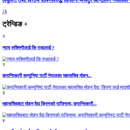
लघुवित्त तथा वित्तीय शोषणविरुद्ध किसान–मजदुर आन्दोलन नेपालको आ
ट्रेन्डिङ
+
१
न्याय रुक्मिणीलाई कि राधालाई ?
२
क्रान्तिकारी कम्युनिष्ट पार्टी नेपालका महासचिव मोहन...
३
महासचिवबाट मोहन वैद्य किरणको राजिनामा, क्रान्तिकारी...
४