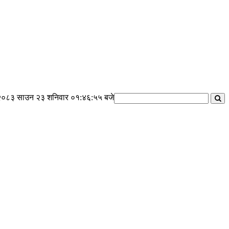
२०८३ साउन २३ शनिवार
०१:४६:५६ बजे