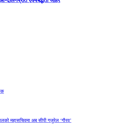
न्दोलनप्रति ऐक्यबद्धता जाहेर