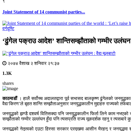
९
Joint Statement of 14 communist parties...
वर्गदृष्टि
‘ढुंगेल पक्राउ आदेश’ शान्तिसम्झौताको गम्भीर उलंघन :
मूलबाटाे
२०७४ वैशाख २ शनिवार २१:३७
1.3K
shares
काठमाडौं
। हालै सर्वोच्च अदालतद्वारा पूर्व सभासद बालकृष्ण ढुंगेलको जनयुद्धका
वैद्य‘किरण’ले बृहत शान्ति सम्झौताअनुसार जनयुद्धकालीन मुद्दाहरु राज्यको तर्फबाट
जनयुद्धको झण्डै दशवर्ष वितिसक्दा पनि जनयुद्धकालीन फिर्ता लिने काम नभएको 
सम्झौताको गम्भीर उल्लंघन हुँदा पनि त्यसप्रति राज्य मूकदर्शक रहनु र त्यसबारे 
जनयुद्धको नेतृत्वको एउटा हिस्सा सरकार प्रमुखमा आसीन भैरहनु र जनयुद्धमा सं