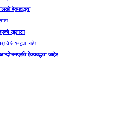
ालको ऐक्यवद्धता
दिएको खुलासा
न्दोलनप्रति ऐक्यबद्धता जाहेर