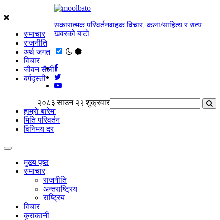
सकारात्मक परिवर्तनवाहक विचार, कला/साहित्य र सत्य
खवरको बाटाे
समाचार
राजनीति
अर्थ जगत
विचार
जीवन सैली
बर्गदृस्ती
२०८३ साउन २२ शुक्रवार
हाम्राे बारेमा
मिति परिवर्तन
विनिमय दर
मुख्य पृष्ठ
समाचार
राजनीति
अन्तराष्ट्रिय
राष्ट्रिय
विचार
कुराकानी