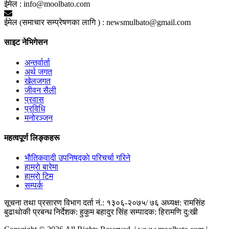
ईमेल :
info@moolbato.com
ईमेल (समाचार सम्प्रेषणका लागि ) :
newsmulbato@gmail.com
साइट नेभिगेसन
अन्तर्वार्ता
अर्थ जगत
खेलजगत
जीवन सैली
प्रवास
प्रविधि
मनोरञ्जन
महत्वपूर्ण लिङ्कहरू
भाैतिकवादी उपनिषद्काे परिचर्चा गरिने
हाम्राे बारेमा
हाम्राे टिम
सम्पर्क
सूचना तथा प्रसारण विभाग दर्ता नं.: १३०६-२०७५/ ७६
अध्यक्ष: रामसिंह
बुढाथाेकी
प्रबन्ध निर्देशक: हुकुम बहादुर सिंह
सम्पादक: हिरामणि दु:खी