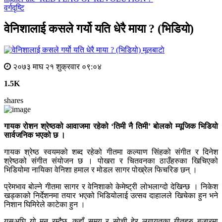
वर्गदृष्टि
वेनिशालाई कसले गर्यो यति धेरै माया ? (भिडियो)
मूलबाटाे
२०७३ माघ २१ शुक्रवार ०९:०४
1.5K
shares
गायक रोशन श्रेष्ठको आवाजमा रहेको ‘तिमी नै तिमी’ बोलको म्यूजिक भिडियो
सार्वजनिक भएको छ ।
गायक श्रेष्ठ स्वयमको शब्द रहेको गीतमा कल्याण सिंहको संगीत र दिनेश
श्रेष्ठको संगीत संयोजन छ । पोखरा र चितवनका ठाउँहरुका खिचिएको
भिडियोमा नायिका वेनिशा हमाल र मोडल सागर पोख्रेल फिचरिङ छन् ।
प्रेमभाव बोल्ने गीतमा सागर र वेनिशाको केमेष्ट्री लोभलाग्दो देखिन्छ । निकेश
खड्काको निर्देशनमा तयार भएको भिडियोलाई उत्सव दाहालले खिचेका हुन भने
निशान घिमिरेले काटेका हुन ।
यसअघि यो मन रम्दैछ, कहाँ समय र सोची हेर लगायतका गीतहरु बजारमा