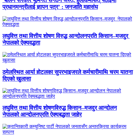
‘बालेन सरकार भूमिगत संगठन जस्तै, हुलाकमार्फत् पठाइयो
प्रधानमन्त्रीलाई ज्ञापन पत्र’ : जनजाति महासंघ
लघुवित्त तथा वित्तीय शोषण विरुद्ध आन्दोलनप्रति किसान–मजदुर
नेपालको ऐक्यवद्धता
ठमेलस्थित आर्या होटलका सुपरभाइजरले कर्मचारीमाथि चरम यातना
दिएको खुलासा
लघुवित्त तथा वित्तीय शोषणविरुद्ध किसान–मजदुर आन्दोलन
नेपालको आन्दोलनप्रति ऐक्यबद्धता जाहेर