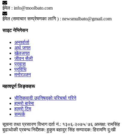
ईमेल :
info@moolbato.com
ईमेल (समाचार सम्प्रेषणका लागि ) :
newsmulbato@gmail.com
साइट नेभिगेसन
अन्तर्वार्ता
अर्थ जगत
खेलजगत
जीवन सैली
प्रवास
प्रविधि
मनोरञ्जन
महत्वपूर्ण लिङ्कहरू
भाैतिकवादी उपनिषद्काे परिचर्चा गरिने
हाम्राे बारेमा
हाम्राे टिम
सम्पर्क
सूचना तथा प्रसारण विभाग दर्ता नं.: १३०६-२०७५/ ७६
अध्यक्ष: रामसिंह
बुढाथाेकी
प्रबन्ध निर्देशक: हुकुम बहादुर सिंह
सम्पादक: हिरामणि दु:खी