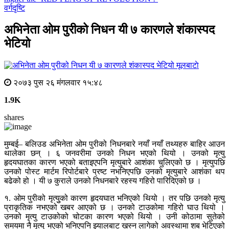
वर्गदृष्टि
अभिनेता ओम पुरीको निधन यी ७ कारणले शंकास्पद
भेटियो
मूलबाटाे
२०७३ पुस २६ मंगलवार १५:४८
1.9K
shares
मुम्बई– बलिउड अभिनेता ओम पुरीको निधनबारे नयाँ नयाँ तथ्यहरु बाहिर आउन
थालेका छन् । ६ जनवरीमा उनको निधन भएको थियो । उनको मृत्यु
हृदयघातका कारण भएको बताइएपनि मृत्युबारे आशंका चुलिएको छ । मृत्युपछि
उनको पोस्ट मार्टम रिपोर्टबारे प्रष्ट नभनिएपछि उनको मृत्युबारे आशंका थप
बढेको हो । यी ७ कुराले उनको निधनबारे रहस्य गहिरो पारिदिएको छ ।
१. ओम पुरीको मृत्युुको कारण हृदयघात भनिएको थियो । तर पछि उनको मृत्यु
प्राकृतिक नभएको खबर आएको छ । उनको टाउकोमा गहिरो घाउ थियो ।
उनको मृत्यु टाउकोको चोटका कारण भएको थियो । उनी कोठामा सुतेको
समयमा नै मृत्यु भएको भनिएपनि झ्यालबाट खस्न लागेको अवस्थामा शब भेटिएको