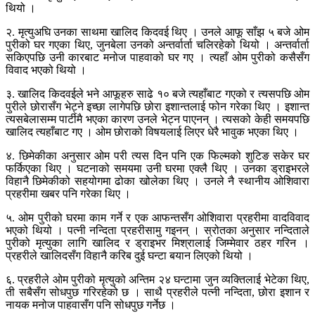
थियो ।
२. मृत्युअघि उनका साथमा खालिद किदवई थिए । उनले आफू साँझ ५ बजे ओम
पुरीको घर गएका थिए, जुनबेला उनको अन्तर्वार्ता चलिरहेको थियो । अन्तर्वार्ता
सकिएपछि उनी कारबाट मनोज पाहवाको घर गए । त्यहाँ ओम पुरीको कसैसँग
विवाद भएको थियो ।
३. खालिद किदवईले भने आफूहरु साढे १० बजे त्यहाँबाट गएको र त्यसपछि ओम
पुरीले छोरासँग भेट्ने इच्छा लागेपछि छोरा इशान्तलाई फोन गरेका थिए । इशान्त
त्यसबेलासम्म पार्टीमै भएका कारण उनले भेट्न पाएनन् । त्यसको केही समयपछि
खालिद त्यहाँबाट गए । ओम छोराको विषयलाई लिएर धेरै भावुक भएका थिए ।
४. छिमेकीका अनुसार ओम परी त्यस दिन पनि एक फिल्मको शुटिङ सकेर घर
फर्किएका थिए । घटनाको समयमा उनी घरमा एक्लै थिए । उनका ड्राइभरले
विहानै छिमेकीको सहयोगमा ढोका खोलेका थिए । उनले नै स्थानीय ओशिवारा
प्रहरीमा खबर पनि गरेका थिए ।
५. ओम पुरीको घरमा काम गर्ने र एक आफन्तसँग ओशिवारा प्रहरीमा वादविवाद
भएको थियो । पत्नी नन्दिता प्रहरीसामु गइनन् । स्रोतका अनुसार नन्दिताले
पुरीको मृत्युका लागि खालिद र ड्राइभर मिश्रालाई जिम्मेवार ठहर गरिन ।
प्रहरीले खालिदसँग विहानै करिब दुई घन्टा बयान लिएको थियो ।
६. प्रहरीले ओम पुरीको मृत्युको अन्तिम २४ घन्टामा जुन व्यक्तिलाई भेटेका थिए,
ती सबैसँग सोधपुछ गरिरहेको छ । साथै प्रहरीले पत्नी नन्दिता, छोरा इशान र
नायक मनोज पाहवासँग पनि सोधपुछ गर्नेछ ।