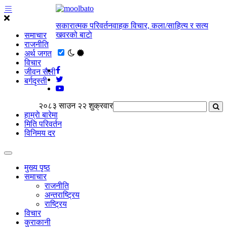
सकारात्मक परिवर्तनवाहक विचार, कला/साहित्य र सत्य
खवरको बाटाे
समाचार
राजनीति
अर्थ जगत
विचार
जीवन सैली
बर्गदृस्ती
२०८३ साउन २२ शुक्रवार
हाम्राे बारेमा
मिति परिवर्तन
विनिमय दर
मुख्य पृष्ठ
समाचार
राजनीति
अन्तराष्ट्रिय
राष्ट्रिय
विचार
कुराकानी