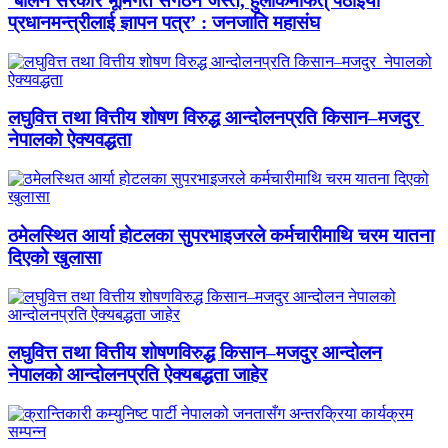
‘बालेन सरकार भूमिगत संगठन जस्तै, हुलाकमार्फत् पठाइयो
प्रधानमन्त्रीलाई ज्ञापन पत्र’ : जनजाति महासंघ
लघुवित्त तथा वित्तीय शोषण विरुद्ध आन्दोलनप्रति किसान–मजदुर
नेपालको ऐक्यवद्धता
ठमेलस्थित आर्या होटलका सुपरभाइजरले कर्मचारीमाथि चरम यातना
दिएको खुलासा
लघुवित्त तथा वित्तीय शोषणविरुद्ध किसान–मजदुर आन्दोलन
नेपालको आन्दोलनप्रति ऐक्यबद्धता जाहेर