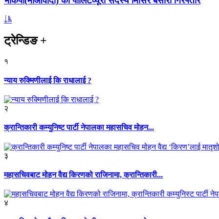
भाकपा(माओवादी) का पोलिटव्यूरो सदस्य मिसिर बेसारा गिरफ्तार
ट्रेन्डिङ
+
१
न्याय रुक्मिणीलाई कि राधालाई ?
२
क्रान्तिकारी कम्युनिष्ट पार्टी नेपालका महासचिव मोहन...
३
महासचिवबाट मोहन वैद्य किरणको राजिनामा, क्रान्तिकारी...
४