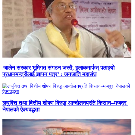
‘बालेन सरकार भूमिगत संगठन जस्तै, हुलाकमार्फत् पठाइयो
प्रधानमन्त्रीलाई ज्ञापन पत्र’ : जनजाति महासंघ
लघुवित्त तथा वित्तीय शोषण विरुद्ध आन्दोलनप्रति किसान–मजदुर
नेपालको ऐक्यवद्धता