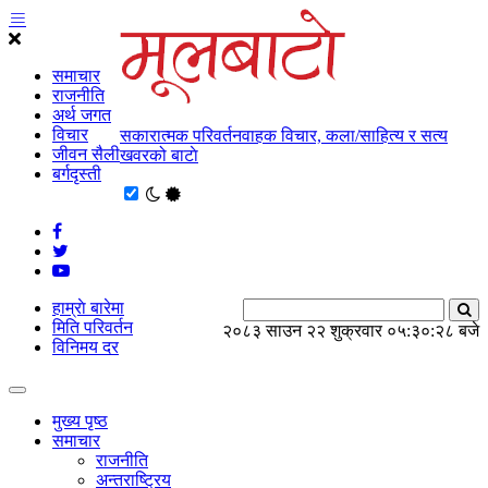
समाचार
राजनीति
अर्थ जगत
विचार
सकारात्मक परिवर्तनवाहक विचार, कला/साहित्य र सत्य
जीवन सैली
खवरको बाटाे
बर्गदृस्ती
हाम्राे बारेमा
मिति परिवर्तन
२०८३ साउन २२ शुक्रवार
०५:३०:२९ बजे
विनिमय दर
मुख्य पृष्ठ
समाचार
राजनीति
अन्तराष्ट्रिय