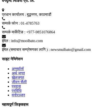
वर्गदृष्टि मिडिया प्रा. लि.
प्रधान कार्यालय :
बुद्धनगर, काठमाडाैं
सम्पर्क फाेन :
01-4785763
सम्पर्क मार्केटिङ :
+977-9851076864
ईमेल :
info@moolbato.com
ईमेल (समाचार सम्प्रेषणका लागि ) :
newsmulbato@gmail.com
साइट नेभिगेसन
अन्तर्वार्ता
अर्थ जगत
खेलजगत
जीवन सैली
प्रवास
प्रविधि
मनोरञ्जन
महत्वपूर्ण लिङ्कहरू