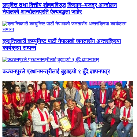
लघुवित्त तथा वित्तीय शोषणविरुद्ध किसान–मजदुर आन्दोलन
नेपालको आन्दोलनप्रति ऐक्यबद्धता जाहेर
क्रान्तिकारी कम्युनिष्ट पार्टी नेपालको जनतासँग अन्तरक्रिया
कार्यक्रम सम्पन्न
कञ्चनपुरले प्रधानमन्त्रीलाई बुझाइयो ९ बुँदे ज्ञापनपत्र