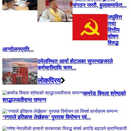
संगठन जस्तै, हुलाकमार्फत्...
लघुवित्त
तथा
वित्तीय
शोषण
विरुद्ध
आन्दोलनप्रति...
ठमेलस्थित आर्या होटलका सुपरभाइजरले
कर्मचारीमाथि चरम...
लाेकप्रिय
कमरेड विमला श्रेष्ठको
श्रद्धाञ्जलीसभा सम्पन्न
‘रगतले इतिहास लेख्नेहरू’ पुस्तक विमोचन एवं...