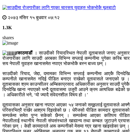
मूलबाटाे
२०७३ मंसिर १५ बुधवार ०७:१२
1.3K
shares
काठमाडौं
। साउदीको रियादस्थित नेपाली दूताबासले जनाए अनुसार
रोजगारीका लागि साउदी अरबका विभिन्न सप्लाई कम्पनीमा पुगेका करिब चार
सय नेपाली युवाहरु खानासमेत नपाएर भोकभोकै बस्न बाध्य छन् ।
साउदीको रियाद, जेद्दा, दमामका विभिन्न सप्लाई कम्पनीमा आएकै दिनदेखि
कम्पनीले खानासमेत नदिई पीडित बनाएर राखेको दूतावासले जनाएको छ ।
दूताबासका श्रम काउन्सीलर अम्बिकाप्रसाद अधिकारीका अनुसार साउदी पुगेकै
दिनदेखि खाना नपाएको भन्दै दूतावासमा उजुरी आउने क्रम अत्यधिक बढेको छ
। अधिकारीले भने, ‘यो ज्यादै संवेदनशील विषय हो ।’
दूतावासका अनुसार खाना नपाएर आएका ५४ जनाको समूहलाई दूतावासले आफ्नै
परिसरभित्रै राखेर आश्रय दिइरहेको छ । धेरैजसो पीडित कामदार दूतावासको
सम्पर्कमा समेत पुग्न सकेको छैनन् । सम्पर्कमा आएका कतिपय पीडित
नेपालीलाई स्थानीय नेपाली संघसंस्थाले खाद्यान्य तथा कम्बल जुटाउने प्रयास
गरेका छन् । केही कामदारले अरू कम्पनीको मेसमा गएर खाना खाइरहेका छन् ।
रियादस्थित फुब्र्र अरेबियामा अलपत्र एक सय १३ नेपाली कामदारले अर्का