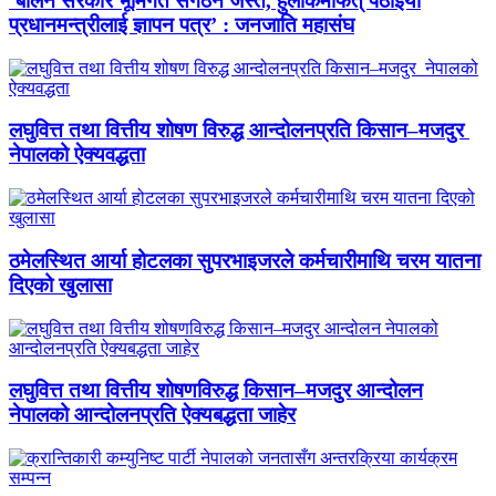
‘बालेन सरकार भूमिगत संगठन जस्तै, हुलाकमार्फत् पठाइयो
प्रधानमन्त्रीलाई ज्ञापन पत्र’ : जनजाति महासंघ
लघुवित्त तथा वित्तीय शोषण विरुद्ध आन्दोलनप्रति किसान–मजदुर
नेपालको ऐक्यवद्धता
ठमेलस्थित आर्या होटलका सुपरभाइजरले कर्मचारीमाथि चरम यातना
दिएको खुलासा
लघुवित्त तथा वित्तीय शोषणविरुद्ध किसान–मजदुर आन्दोलन
नेपालको आन्दोलनप्रति ऐक्यबद्धता जाहेर