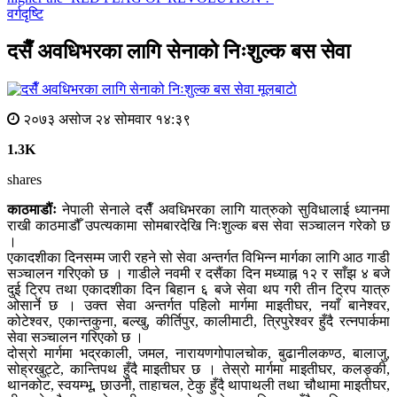
वर्गदृष्टि
दसैँ अवधिभरका लागि सेनाको निःशुल्क बस सेवा
मूलबाटाे
२०७३ असोज २४ सोमवार १४:३९
1.3K
shares
काठमाडौंः
नेपाली सेनाले दसैँ अवधिभरका लागि यात्रुको सुविधालाई ध्यानमा
राखी काठमाडौँ उपत्यकामा सोमबारदेखि निःशुल्क बस सेवा सञ्चालन गरेको छ
।
एकादशीका दिनसम्म जारी रहने सो सेवा अन्तर्गत विभिन्न मार्गका लागि आठ गाडी
सञ्चालन गरिएको छ । गाडीले नवमी र दसैंका दिन मध्याह्न १२ र साँझ ४ बजे
दुई ट्रिप तथा एकादशीका दिन बिहान ६ बजे सेवा थप गरी तीन ट्रिप यात्रु
ओसार्ने छ । उक्त सेवा अन्तर्गत पहिलो मार्गमा माइतीघर, नयाँ बानेश्वर,
कोटेश्वर, एकान्तकुना, बल्खु, कीर्तिपुर, कालीमाटी, त्रिपुरेश्वर हुँदै रत्नपार्कमा
सेवा सञ्चालन गरिएको छ ।
दोस्रो मार्गमा भद्रकाली, जमल, नारायणगोपालचोक, बुढानीलकण्ठ, बालाजु,
सोह्रखुट्टे, कान्तिपथ हुँदै माइतीघर छ । तेस्रो मार्गमा माइतीघर, कलङ्की,
थानकोट, स्वयम्भू, छाउनी, ताहाचल, टेकु हुँदै थापाथली तथा चौथामा माइतीघर,