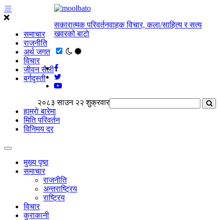
सकारात्मक परिवर्तनवाहक विचार, कला/साहित्य र सत्य
खवरको बाटाे
समाचार
राजनीति
अर्थ जगत
विचार
जीवन सैली
बर्गदृस्ती
२०८३ साउन २२ शुक्रवार
हाम्राे बारेमा
मिति परिवर्तन
विनिमय दर
मुख्य पृष्ठ
समाचार
राजनीति
अन्तराष्ट्रिय
राष्ट्रिय
विचार
कुराकानी