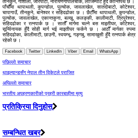
तीनकुने, गौशाला, जोरपाटी, नारायणगोपालचोक, लाजिम्पाट हुँदै कान्तिपथ छ ।
पाँचौँमा थापाथली, कुपन्डोल, पुल्चोक, जावलाखेल, सातदोबाटो, कोटेश्वर,
चापागाउँ, तीनकुने, बानेश्वर र सहिदढोका छ । छैटौँमा थापाथली, कुपन्डोल,
पुल्चोक, जावलाखेल, एकान्तकुना, बल्खु, कलङ्की, कालीमाटी, त्रिपुरेश्वर,
सहिदढोका र रत्नपार्क छ । सातौँ मार्गमा चल्ने बस माइतीघर, कोटेश्वर,
सूर्य्विनायक हुँदै सोही मार्ग भई माइतीघर फर्कने छ । आठौँ मार्गका रुपमा
सहिदढोका, कालीमाटी, छाउनी, स्वयम्भू, गङ्गबु, सामाखुसी हुँदै रत्नपार्क क्षेत्र
रहेको छ ।
Facebook
Twitter
LinkedIn
Viber
Email
WhatsApp
Post
पछिल्लाे समाचार
navigation
थाइल्यान्डसँग नेपाल तीन विकेटले पराजित
अघिल्लाे समाचार
भारतीय अपहरणकारीको प्रहरी कारबाहीमा मृत्यु
प्रतिक्रिया दिनुहोस्
सम्बन्धित खबर