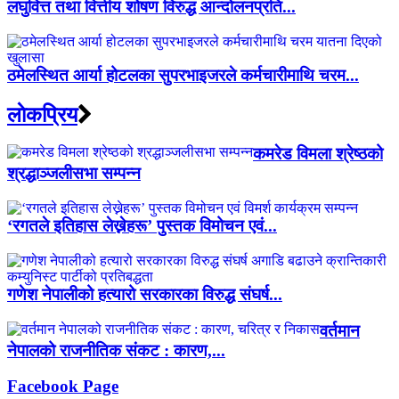
लघुवित्त तथा वित्तीय शोषण विरुद्ध आन्दोलनप्रति...
ठमेलस्थित आर्या होटलका सुपरभाइजरले कर्मचारीमाथि चरम...
लाेकप्रिय
कमरेड विमला श्रेष्ठको
श्रद्धाञ्जलीसभा सम्पन्न
‘रगतले इतिहास लेख्नेहरू’ पुस्तक विमोचन एवं...
गणेश नेपालीको हत्यारो सरकारका विरुद्ध संघर्ष...
वर्तमान
नेपालको राजनीतिक संकट : कारण,...
Facebook Page