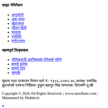
साइट नेभिगेसन
अन्तर्वार्ता
अर्थ जगत
खेलजगत
जीवन सैली
प्रवास
प्रविधि
मनोरञ्जन
महत्वपूर्ण लिङ्कहरू
भाैतिकवादी उपनिषद्काे परिचर्चा गरिने
हाम्राे बारेमा
हाम्राे टिम
सम्पर्क
सूचना तथा प्रसारण विभाग दर्ता नं.: १३०६-२०७५/ ७६
अध्यक्ष: रामसिंह
बुढाथाेकी
प्रबन्ध निर्देशक: हुकुम बहादुर सिंह
सम्पादक: हिरामणि दु:खी
Copyright © 2026 All Rights Reserved. | www.moolbato.com |
Maintained by Multitech