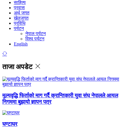
साहित्य
प्रवास
अर्थ जगत
खेलजगत
प्रविधि
पर्यटन
नेपाल पर्यटन
विश्व पर्यटन
English
ताजा अपडेट
मूल्यवृद्धि फिर्ताको माग गर्दै क्रान्तिकारी युवा संघ नेपालले आयल
निगममा बुझायो ज्ञापन पत्र
घण्टाघर