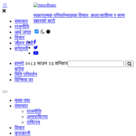
सकारात्मक परिवर्तनवाहक विचार, कला/साहित्य र सत्य
खवरको बाटाे
समाचार
राजनीति
अर्थ जगत
विचार
जीवन सैली
बर्गदृस्ती
हाम्राे
२०८३ साउन २३ शनिवार
बारेमा
मिति परिवर्तन
विनिमय दर
मुख्य पृष्ठ
समाचार
राजनीति
अन्तराष्ट्रिय
राष्ट्रिय
विचार
कुराकानी