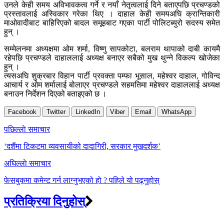
उनले केही समय अविभावकत्व गर्ने र नयाँ नेतृत्वलाई दिने बताएपछि प्रचण्डको
प्रस्तावलाई अस्विकार गरेका थिए । दाहाल केही समयअघि क्रान्तिकारी
माओवादीबाट बाहिरिएको बादल समूहबाट गएका पार्टी पोलिटब्युरो सदस्य समेत
हुन् ।
सम्मेलनमा अध्यक्षमा ओम शर्मा, विष्णु सापकोटा, बलराम थापाको दाबी कायमै
रहेपछि प्रचण्डले दाहाललाई अध्यक्ष बनाएर सबैको मुख थुन्ने विकल्प खोजेका
हुन् ।
त्यसअघि शुक्रबार विहान पार्टी प्रवक्ता पम्फा भूसाल, महेश्वर दाहाल, गोविन्द
आचार्य र ओम शर्मालाई बोलाएर प्रचण्डले सहमतिमा महेश्वर दाहाललाई अध्यक्ष
बनाउन निर्देशन दिएको बताइएको छ ।
Facebook
Twitter
LinkedIn
Viber
Email
WhatsApp
Post
पछिल्लाे समाचार
navigation
‘दशैंमा टिकटमा व्यवसायीको दादागिरी, सरकार मुखदर्शक’
अघिल्लाे समाचार
फेसबुकमा कमेन्ट गर्न लाग्नुभएको हो ? पहिले यो पढ्नुहोस्
प्रतिक्रिया दिनुहोस्