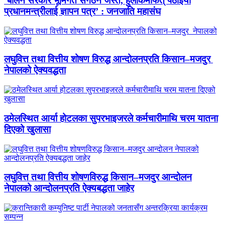
‘बालेन सरकार भूमिगत संगठन जस्तै, हुलाकमार्फत् पठाइयो
प्रधानमन्त्रीलाई ज्ञापन पत्र’ : जनजाति महासंघ
लघुवित्त तथा वित्तीय शोषण विरुद्ध आन्दोलनप्रति किसान–मजदुर
नेपालको ऐक्यवद्धता
ठमेलस्थित आर्या होटलका सुपरभाइजरले कर्मचारीमाथि चरम यातना
दिएको खुलासा
लघुवित्त तथा वित्तीय शोषणविरुद्ध किसान–मजदुर आन्दोलन
नेपालको आन्दोलनप्रति ऐक्यबद्धता जाहेर