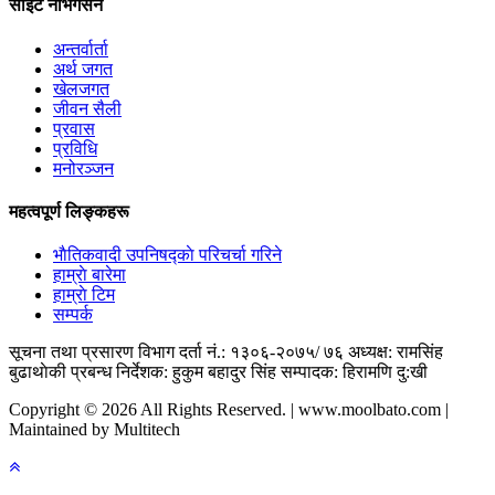
साइट नेभिगेसन
अन्तर्वार्ता
अर्थ जगत
खेलजगत
जीवन सैली
प्रवास
प्रविधि
मनोरञ्जन
महत्वपूर्ण लिङ्कहरू
भाैतिकवादी उपनिषद्काे परिचर्चा गरिने
हाम्राे बारेमा
हाम्राे टिम
सम्पर्क
सूचना तथा प्रसारण विभाग दर्ता नं.: १३०६-२०७५/ ७६
अध्यक्ष: रामसिंह
बुढाथाेकी
प्रबन्ध निर्देशक: हुकुम बहादुर सिंह
सम्पादक: हिरामणि दु:खी
Copyright © 2026 All Rights Reserved. | www.moolbato.com |
Maintained by Multitech