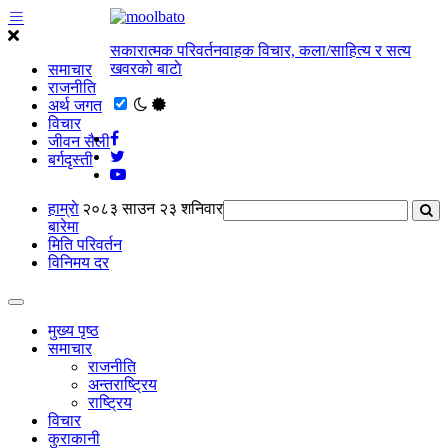
सकारात्मक परिवर्तनवाहक विचार, कला/साहित्य र सत्य
खवरको बाटाे
समाचार
राजनीति
अर्थ जगत
विचार
जीवन सैली
बर्गदृस्ती
हाम्राे
२०८३ साउन २३ शनिवार
बारेमा
मिति परिवर्तन
विनिमय दर
मुख्य पृष्ठ
समाचार
राजनीति
अन्तराष्ट्रिय
राष्ट्रिय
विचार
कुराकानी