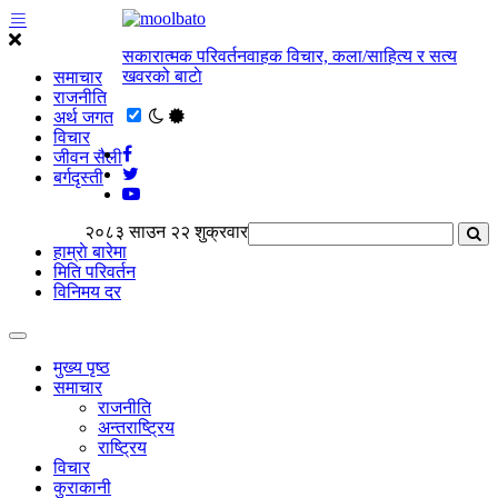
सकारात्मक परिवर्तनवाहक विचार, कला/साहित्य र सत्य
खवरको बाटाे
समाचार
राजनीति
अर्थ जगत
विचार
जीवन सैली
बर्गदृस्ती
२०८३ साउन २२ शुक्रवार
हाम्राे बारेमा
मिति परिवर्तन
विनिमय दर
मुख्य पृष्ठ
समाचार
राजनीति
अन्तराष्ट्रिय
राष्ट्रिय
विचार
कुराकानी