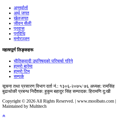
अन्तर्वार्ता
अर्थ जगत
खेलजगत
जीवन सैली
प्रवास
प्रविधि
मनोरञ्जन
महत्वपूर्ण लिङ्कहरू
भाैतिकवादी उपनिषद्काे परिचर्चा गरिने
हाम्राे बारेमा
हाम्राे टिम
सम्पर्क
सूचना तथा प्रसारण विभाग दर्ता नं.: १३०६-२०७५/ ७६
अध्यक्ष: रामसिंह
बुढाथाेकी
प्रबन्ध निर्देशक: हुकुम बहादुर सिंह
सम्पादक: हिरामणि दु:खी
Copyright © 2026 All Rights Reserved. | www.moolbato.com |
Maintained by Multitech