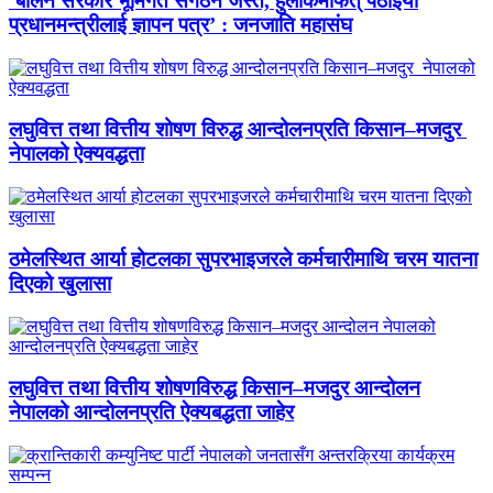
‘बालेन सरकार भूमिगत संगठन जस्तै, हुलाकमार्फत् पठाइयो
प्रधानमन्त्रीलाई ज्ञापन पत्र’ : जनजाति महासंघ
लघुवित्त तथा वित्तीय शोषण विरुद्ध आन्दोलनप्रति किसान–मजदुर
नेपालको ऐक्यवद्धता
ठमेलस्थित आर्या होटलका सुपरभाइजरले कर्मचारीमाथि चरम यातना
दिएको खुलासा
लघुवित्त तथा वित्तीय शोषणविरुद्ध किसान–मजदुर आन्दोलन
नेपालको आन्दोलनप्रति ऐक्यबद्धता जाहेर