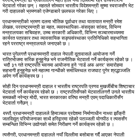
परराष्ट्रमन्त्री डा प्रकाशशरण महत हाल नयाँ दिल्लीमा रहेर उच्चस्तरीय
भेटवार्ता गरेका छन् । महतले सोमवार भारतीय विदेशमन्त्री सुष्मा स्वराजसँग भेट
गरी दाहालको भ्रमणको एजेण्डाबारे छलफल गरेका थिए ।
प्रधानमन्त्रीको भ्रमण दलमा भौतिक पूर्वाधार तथा यातायात मन्त्री रमेश
लेखक, परराष्ट्रमन्त्री डा महत, व्यवस्थापिका–संसद्का सांसद, विभिन्न
मन्त्रालयका सचिवहरु, उच्च सरकारी अधिकारी, विभिन्न सञ्चारमाध्यममा
कार्यरत पत्रकार तथा व्यावसायिक सङ्घसंस्थाका प्रतिनिधिको सहभागिता
रहने परराष्ट्र मन्त्रालयले जनाएको छ ।
भारत पुगेलगत्तै प्रधानमन्त्री दाहाल नेपाली दूतावासले आयोजना गर्ने
रात्रिभोजमा सरिक हुनुहुनेछ भने राजनीतिक भेटवार्ता गर्ने कार्यक्रम रहेको छ ।
भदौ ३१ गते राष्ट्रपति भवनमा आयोजना हुने ‘गार्ड अफ अनर’ समारोहमा
सहभागी हुनुहुनेछ भने महात्मा गान्धीको समाधिस्थल राजघाट पुगेर श्रद्धाञ्जलि
अर्पण गर्ने कार्यक्रम छ ।
सोही दिन प्रधानमन्त्री दाहाल र भारतीय राष्ट्रपति प्रणव मुखर्जीबीच शिष्टाचार
भेटवार्ता गर्ने कार्यक्रम रहेको छ । राष्ट्रपतिसँगको भेटवार्तालगत्तै उनले भारतीय
समकक्षी नरेन्द्र मोदी, भारत सरकारका वरिष्ठ मन्त्री एवम् पदाधिकारीसँग
भेटवार्ता गर्नेछन् ।
यस्तै
, प्रधानमन्त्री दाहालले हिमाञ्चल प्रदेशमा निर्माणाधीन नाथ्पा झाँक्री
जलविद्युत् परियोजनाका साथै हरिद्वारमा रहेको पतञ्जली योगपीठ र त्यससँग
सम्बन्धित विभिन्न उद्योगको समेत निरीक्षण गर्ने कार्यक्रम रहेको छ ।
त्यसैगरी, प्रधानमन्त्री दाहालले नयाँ दिल्लीमा बसोबास गर्दै आएका नेपाली