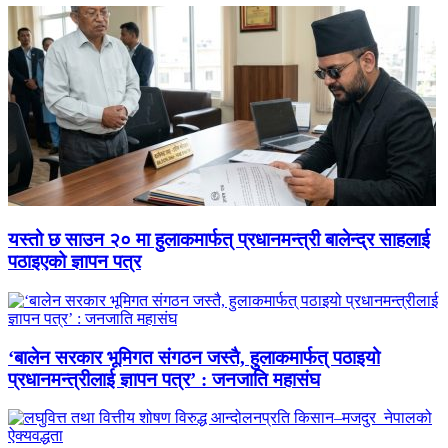
यस्तो छ साउन २० मा हुलाकमार्फत् प्रधानमन्त्री बालेन्द्र साहलाई
पठाइएको ज्ञापन पत्र
‘बालेन सरकार भूमिगत संगठन जस्तै, हुलाकमार्फत् पठाइयो
प्रधानमन्त्रीलाई ज्ञापन पत्र’ : जनजाति महासंघ