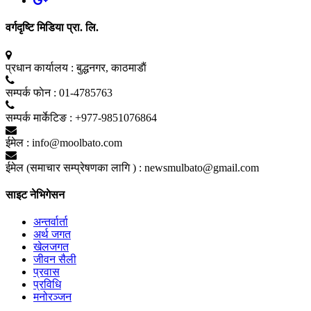
वर्गदृष्टि मिडिया प्रा. लि.
प्रधान कार्यालय :
बुद्धनगर, काठमाडाैं
सम्पर्क फाेन :
01-4785763
सम्पर्क मार्केटिङ :
+977-9851076864
ईमेल :
info@moolbato.com
ईमेल (समाचार सम्प्रेषणका लागि ) :
newsmulbato@gmail.com
साइट नेभिगेसन
अन्तर्वार्ता
अर्थ जगत
खेलजगत
जीवन सैली
प्रवास
प्रविधि
मनोरञ्जन