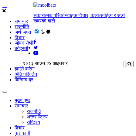
सकारात्मक परिवर्तनवाहक विचार, कला/साहित्य र सत्य
खवरको बाटाे
समाचार
राजनीति
अर्थ जगत
विचार
जीवन सैली
बर्गदृस्ती
२०८३ साउन २४ आइतवार
हाम्राे बारेमा
मिति परिवर्तन
विनिमय दर
मुख्य पृष्ठ
समाचार
राजनीति
अन्तराष्ट्रिय
राष्ट्रिय
विचार
कुराकानी