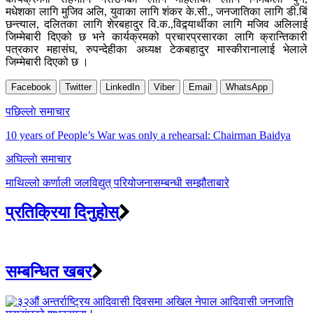
मधेशका लागि मुजिव अलि, युवाका लागि शंकर के.सी., जनजातिका लागि डी.बिं
छन्त्याल, दलितका लागि शेरबहादुर वि.क.,विद्र्यार्थीका लागि मजिव अलिलाई
जिम्मेबारी दिएको छ भने कार्यक्रमको प्रचारप्रसारका लागि क्रान्तिकारी
पत्रकार महासंघ, रुपन्देहीका अध्यक्ष टेकबहादुर मास्कीरानालाई भेलाले
जिम्मेबारी दिएको छ ।
Facebook
Twitter
LinkedIn
Viber
Email
WhatsApp
Post
पछिल्लाे समाचार
navigation
10 years of People’s War was only a rehearsal: Chairman Baidya
अघिल्लाे समाचार
माथिल्लो कर्णाली जलविद्युत् परियोजनासम्बन्धी सम्झौताबारे
प्रतिक्रिया दिनुहोस्
सम्बन्धित खबर