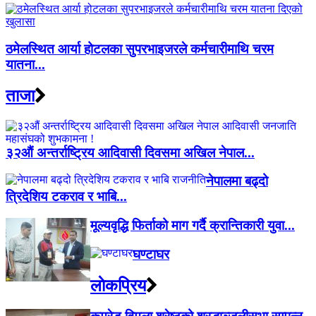
ठमेलस्थित आर्या होटलका सुपरभाइजरले कर्मचारीमाथि चरम
यातना...
ताजा
३२औं अन्तर्राष्ट्रिय आदिवासी दिवसमा अखिल नेपाल...
नेपालमा बढ्दो
त्रिदेशिय टकराव र भाबि...
मूल्यवृद्धि फिर्ताको माग गर्दै क्रान्तिकारी युवा...
घण्टाघर
लाेकप्रिय