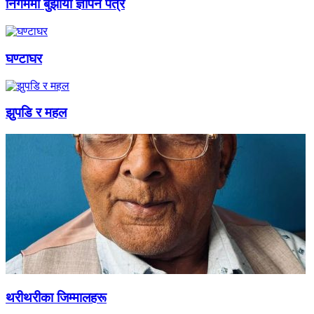
निगममा बुझायो ज्ञापन पत्र
घण्टाघर
झुपडि र महल
थरीथरीका जिम्मालहरू