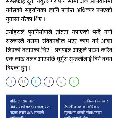
सरसफाई दूत नियुक्त गरे पनि सामाजिक अभियानमा
गर्नसक्ने सहयोगका लागि पर्याप्त अधिकार नभएको
गुनासो गरेका थिए ।
उनीहरुले पुनर्निर्माणले तीब्रता नपाएको भन्दै नयाँ
सरकारले यसमा संवेदनशील भएर काम गर्ने आशा
लिएको बताएका थिए । प्रचण्डले आफूले पाउने करिब
एक लाख तलब आएपछि धुर्मुस सुन्तलीलाई दिने वचन
दिएका हुन् ।
Post
पछिल्लाे समाचार
अघिल्लाे समाचार
navigation
नेवि संघको मतदान आज, १२९
नेपाली जनताको अधिकार
पदका लागि ६८५ जनाको
सुनिश्चित भएको संविधानका