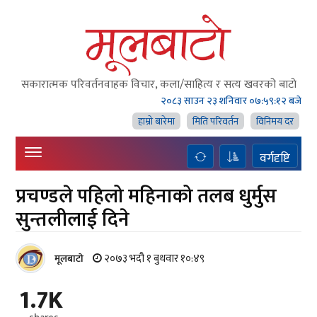
सकारात्मक परिवर्तनवाहक विचार, कला/साहित्य र सत्य खवरको बाटाे
२०८३ साउन २३ शनिवार
०७:५९:१२ बजे
हाम्राे बारेमा
मिति परिवर्तन
विनिमय दर
वर्गदृष्टि
प्रचण्डले पहिलो महिनाको तलब धुर्मुस
सुन्तलीलाई दिने
२०७३ भदौ १ बुधवार १०:४९
मूलबाटाे
1.7K