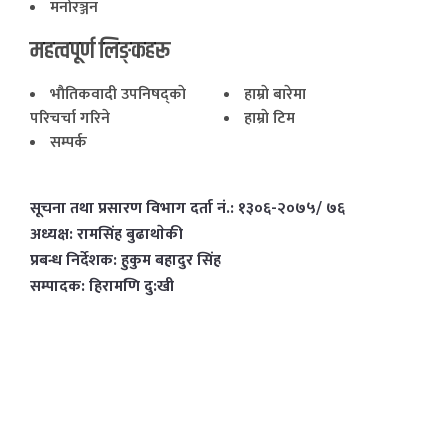
मनोरञ्जन
महत्वपूर्ण लिङ्कहरू
भाैतिकवादी उपनिषद्काे
हाम्राे बारेमा
परिचर्चा गरिने
हाम्राे टिम
सम्पर्क
सूचना तथा प्रसारण विभाग दर्ता नं.: १३०६-२०७५/ ७६
अध्यक्ष: रामसिंह बुढाथाेकी
प्रबन्ध निर्देशक: हुकुम बहादुर सिंह
सम्पादक: हिरामणि दु:खी