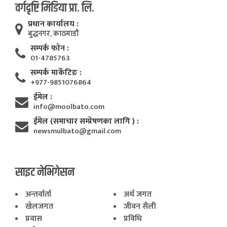
वर्गदृष्टि मिडिया प्रा. लि.
प्रधान कार्यालय :
बुद्धनगर, काठमाडाैं
सम्पर्क फाेन :
01-4785763
सम्पर्क मार्केटिङ :
+977-9851076864
ईमेल :
info@moolbato.com
ईमेल (समाचार सम्प्रेषणका लागि ) :
newsmulbato@gmail.com
साइट नेभिगेसन
अन्तर्वार्ता
अर्थ जगत
खेलजगत
जीवन सैली
प्रवास
प्रविधि