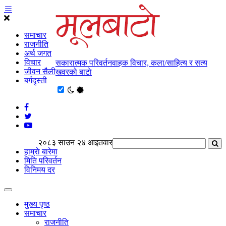
समाचार
राजनीति
अर्थ जगत
विचार
सकारात्मक परिवर्तनवाहक विचार, कला/साहित्य र सत्य
जीवन सैली
खवरको बाटाे
बर्गदृस्ती
२०८३ साउन २४ आइतवार
हाम्राे बारेमा
मिति परिवर्तन
विनिमय दर
मुख्य पृष्ठ
समाचार
राजनीति