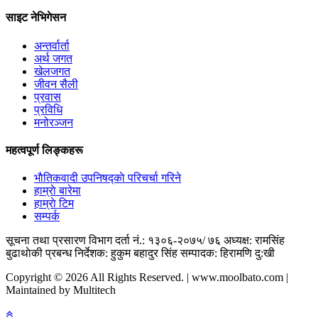
साइट नेभिगेसन
अन्तर्वार्ता
अर्थ जगत
खेलजगत
जीवन सैली
प्रवास
प्रविधि
मनोरञ्जन
महत्वपूर्ण लिङ्कहरू
भाैतिकवादी उपनिषद्काे परिचर्चा गरिने
हाम्राे बारेमा
हाम्राे टिम
सम्पर्क
सूचना तथा प्रसारण विभाग दर्ता नं.: १३०६-२०७५/ ७६
अध्यक्ष: रामसिंह
बुढाथाेकी
प्रबन्ध निर्देशक: हुकुम बहादुर सिंह
सम्पादक: हिरामणि दु:खी
Copyright © 2026 All Rights Reserved. | www.moolbato.com |
Maintained by Multitech