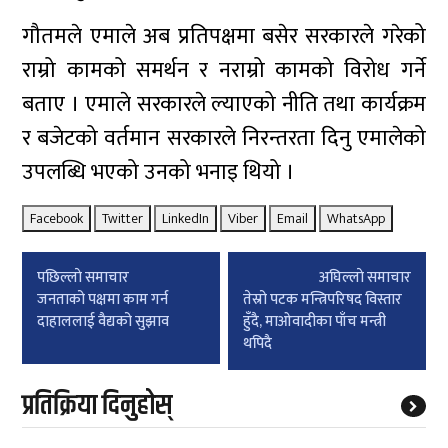
गौतमले एमाले अब प्रतिपक्षमा बसेर सरकारले गरेको
राम्रो कामको समर्थन र नराम्रो कामको विरोध गर्ने
बताए । एमाले सरकारले ल्याएको नीति तथा कार्यक्रम
र बजेटको वर्तमान सरकारले निरन्तरता दिनु एमालेको
उपलब्धि भएको उनको भनाइ थियो ।
Facebook
Twitter
LinkedIn
Viber
Email
WhatsApp
Post
पछिल्लाे समाचार
अघिल्लाे समाचार
navigation
जनताको पक्षमा काम गर्न
तेस्रो पटक मन्त्रिपरिषद विस्तार
दाहाललाई वैद्यको सुझाव
हुँदै, माओवादीका पाँच मन्त्री
थपिदै
प्रतिक्रिया दिनुहोस्