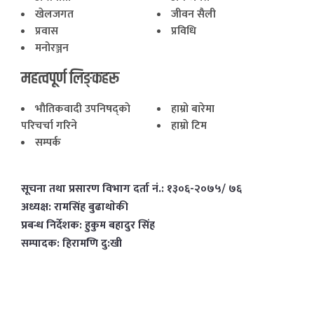
खेलजगत
जीवन सैली
प्रवास
प्रविधि
मनोरञ्जन
महत्वपूर्ण लिङ्कहरू
भाैतिकवादी उपनिषद्काे
हाम्राे बारेमा
परिचर्चा गरिने
हाम्राे टिम
सम्पर्क
सूचना तथा प्रसारण विभाग दर्ता नं.: १३०६-२०७५/ ७६
अध्यक्ष: रामसिंह बुढाथाेकी
प्रबन्ध निर्देशक: हुकुम बहादुर सिंह
सम्पादक: हिरामणि दु:खी