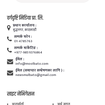
वर्गदृष्टि मिडिया प्रा. लि.
प्रधान कार्यालय :
बुद्धनगर, काठमाडाैं
सम्पर्क फाेन :
01-4785763
सम्पर्क मार्केटिङ :
+977-9851076864
ईमेल :
info@moolbato.com
ईमेल (समाचार सम्प्रेषणका लागि ) :
newsmulbato@gmail.com
साइट नेभिगेसन
अन्तर्वार्ता
अर्थ जगत